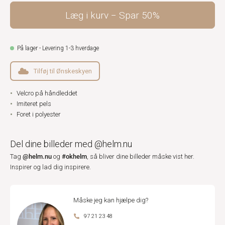
Læg i kurv
Spar
50%
På lager - Levering 1-3 hverdage
Tilføj til Ønskeskyen
Velcro på håndleddet
Imiteret pels
Foret i polyester
Del dine billeder med @helm.nu
@helm.nu
#okhelm
Tag
og
, så bliver dine billeder måske vist her.
Inspirer og lad dig inspirere.
Måske jeg kan hjælpe dig?
97 21 23 48