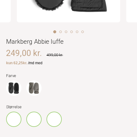
Markberg Abbie luffe
249,00 kr.
499,00 kr.
Farve
Størrelse
S
M
L