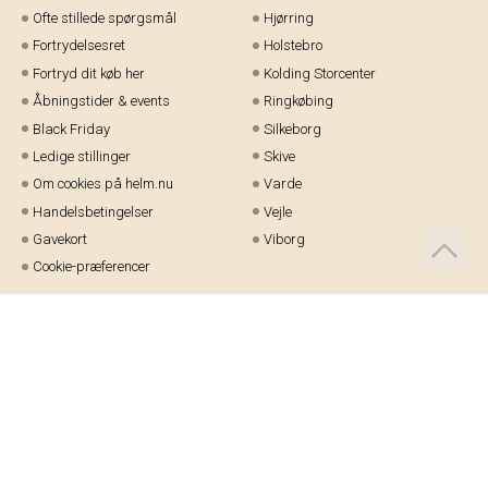
Ofte stillede spørgsmål
Hjørring
Fortrydelsesret
Holstebro
Fortryd dit køb her
Kolding Storcenter
Åbningstider & events
Ringkøbing
Black Friday
Silkeborg
Ledige stillinger
Skive
Om cookies på helm.nu
Varde
Handelsbetingelser
Vejle
Gavekort
Viborg
Cookie-præferencer
Telefon:
97 21 23 48
Email:
kundeservice@helm.nu
Mandag-fredag: 9.00-15.00