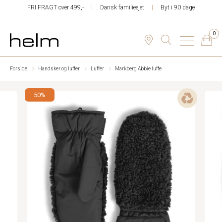
FRI FRAGT over 499,-
Dansk familieejet
Byt i 90 dage
0
Forside
Handsker og luffer
Luffer
Markberg Abbie luffe
50%