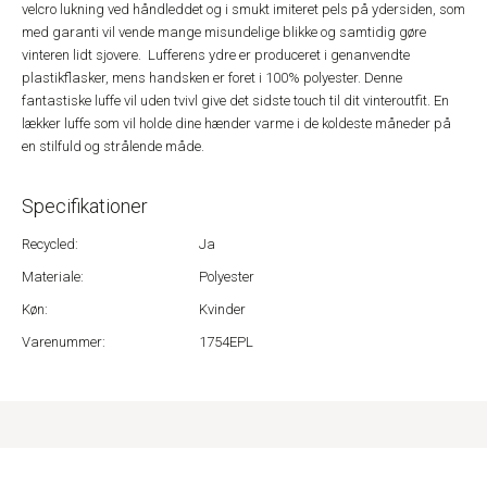
velcro lukning ved håndleddet og i smukt imiteret pels på ydersiden, som
med garanti vil vende mange misundelige blikke og samtidig gøre
vinteren lidt sjovere. Lufferens ydre er produceret i genanvendte
plastikflasker, mens handsken er foret i 100% polyester. Denne
fantastiske luffe vil uden tvivl give det sidste touch til dit vinteroutfit. En
lækker luffe som vil holde dine hænder varme i de koldeste måneder på
en stilfuld og strålende måde.
Specifikationer
Recycled:
Ja
Materiale:
Polyester
Køn:
Kvinder
Varenummer:
1754EPL