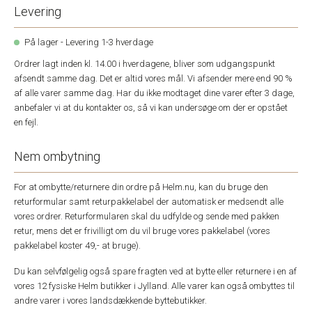
Levering
På lager - Levering 1-3 hverdage
Ordrer lagt inden kl. 14.00 i hverdagene, bliver som udgangspunkt
afsendt samme dag. Det er altid vores mål. Vi afsender mere end 90 %
af alle varer samme dag. Har du ikke modtaget dine varer efter 3 dage,
anbefaler vi at du kontakter os, så vi kan undersøge om der er opstået
en fejl.
Nem ombytning
For at ombytte/returnere din ordre på Helm.nu, kan du bruge den
returformular samt returpakkelabel der automatisk er medsendt alle
vores ordrer. Returformularen skal du udfylde og sende med pakken
retur, mens det er frivilligt om du vil bruge vores pakkelabel (vores
pakkelabel koster 49,- at bruge).
Du kan selvfølgelig også spare fragten ved at bytte eller returnere i en af
vores 12 fysiske Helm butikker i Jylland. Alle varer kan også ombyttes til
andre varer i vores landsdækkende byttebutikker.