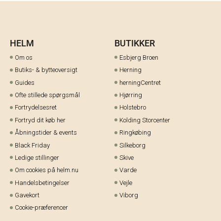
HELM
BUTIKKER
Om os
Esbjerg Broen
Butiks- & bytteoversigt
Herning
Guides
herningCentret
Ofte stillede spørgsmål
Hjørring
Fortrydelsesret
Holstebro
Fortryd dit køb her
Kolding Storcenter
Åbningstider & events
Ringkøbing
Black Friday
Silkeborg
Ledige stillinger
Skive
Om cookies på helm.nu
Varde
Handelsbetingelser
Vejle
Gavekort
Viborg
Cookie-præferencer