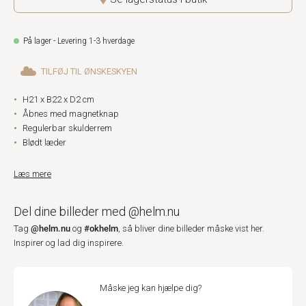
På lager - Levering 1-3 hverdage
TILFØJ TIL ØNSKESKYEN
H21 x B22 x D2 cm
Åbnes med magnetknap
Regulerbar skulderrem
Blødt læder
Læs mere
Del dine billeder med @helm.nu
@helm.nu
#okhelm
Tag
og
, så bliver dine billeder måske vist her.
Inspirer og lad dig inspirere.
Måske jeg kan hjælpe dig?