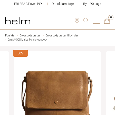
FRI FRAGT over 499,-
Dansk familieejet
Byt i 90 dage
0
Forside
Crossbody tasker
Crossbody tasker til kvinder
DAY&MOOD Malou Maxi crossbody
50%