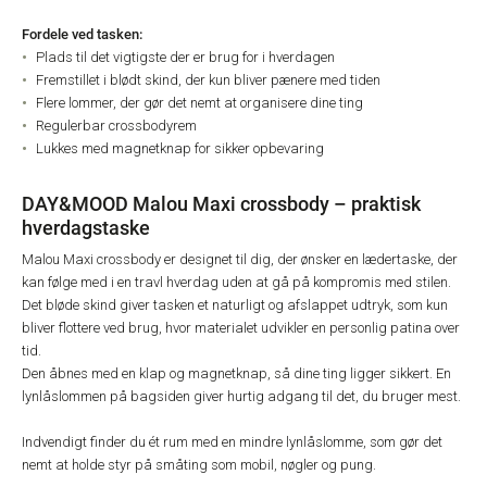
Fordele ved tasken:
Plads til det vigtigste der er brug for i hverdagen
Fremstillet i blødt skind, der kun bliver pænere med tiden
Flere lommer, der gør det nemt at organisere dine ting
Regulerbar crossbodyrem
Lukkes med magnetknap for sikker opbevaring
DAY&MOOD Malou Maxi crossbody – praktisk
hverdagstaske
Malou Maxi crossbody er designet til dig, der ønsker en lædertaske, der
kan følge med i en travl hverdag uden at gå på kompromis med stilen.
Det bløde skind giver tasken et naturligt og afslappet udtryk, som kun
bliver flottere ved brug, hvor materialet udvikler en personlig patina over
tid.
Den åbnes med en klap og magnetknap, så dine ting ligger sikkert. En
lynlåslommen på bagsiden giver hurtig adgang til det, du bruger mest.
Indvendigt finder du ét rum med en mindre lynlåslomme, som gør det
nemt at holde styr på småting som mobil, nøgler og pung.