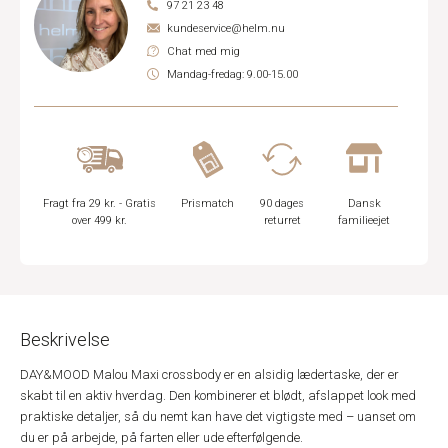
97 21 23 48
kundeservice@helm.nu
Chat med mig
Mandag-fredag: 9.00-15.00
Fragt fra 29 kr. - Gratis
Prismatch
90 dages
Dansk
over 499 kr.
returret
familieejet
Beskrivelse
DAY&MOOD Malou Maxi crossbody er en alsidig lædertaske, der er
skabt til en aktiv hverdag. Den kombinerer et blødt, afslappet look med
praktiske detaljer, så du nemt kan have det vigtigste med – uanset om
du er på arbejde, på farten eller ude efterfølgende.