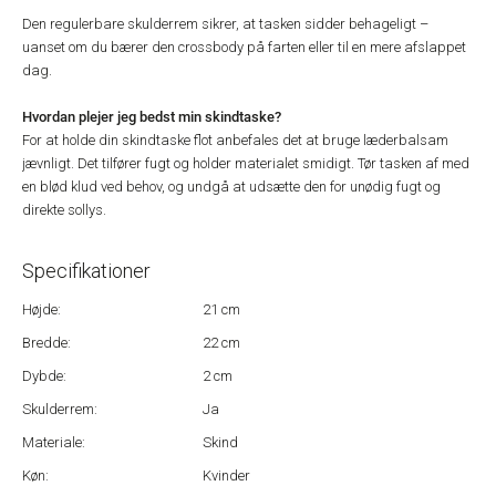
Den regulerbare skulderrem sikrer, at tasken sidder behageligt –
uanset om du bærer den crossbody på farten eller til en mere afslappet
dag.
Hvordan plejer jeg bedst min skindtaske?
For at holde din skindtaske flot anbefales det at bruge læderbalsam
jævnligt. Det tilfører fugt og holder materialet smidigt. Tør tasken af med
en blød klud ved behov, og undgå at udsætte den for unødig fugt og
direkte sollys.
Specifikationer
Højde:
21 cm
Bredde:
22 cm
Dybde:
2 cm
Skulderrem:
Ja
Materiale:
Skind
Køn:
Kvinder