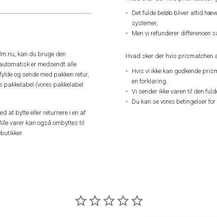
Det fulde beløb bliver altid hæ
systemer,
Men vi refunderer differencen s
elm.nu, kan du bruge den
Hvad sker der hvis prismatchen a
automatisk er medsendt alle
Hvis vi ikke kan godkende pris
dfylde og sende med pakken retur,
en forklaring.
res pakkelabel (vores pakkelabel
Vi sender ikke varen til den ful
Du kan se vores betingelser for
 at bytte eller returnere i en af
Alle varer kan også ombyttes til
butikker.