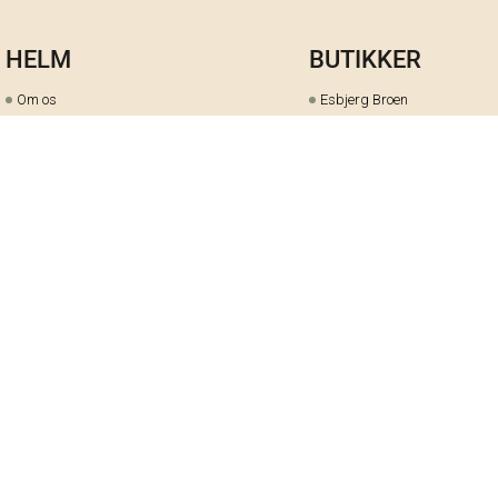
HELM
BUTIKKER
Om os
Esbjerg Broen
Butiks- & bytteoversigt
Herning
Guides
herningCentret
Ofte stillede spørgsmål
Hjørring
Fortrydelsesret
Holstebro
Fortryd dit køb her
Kolding Storcenter
Åbningstider & events
Ringkøbing
Black Friday
Silkeborg
Ledige stillinger
Skive
Om cookies på helm.nu
Varde
Handelsbetingelser
Vejle
Gavekort
Viborg
Cookie-præferencer