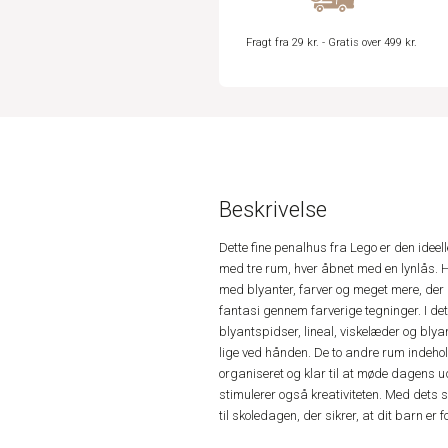
Fragt fra 29 kr. - Gratis over 499 kr.
Beskrivelse
Dette fine penalhus fra Lego er den ideel
med tre rum, hver åbnet med en lynlås. H
med blyanter, farver og meget mere, der g
fantasi gennem farverige tegninger. I de
blyantspidser, lineal, viskelæder og blya
lige ved hånden. De to andre rum indehol
organiseret og klar til at møde dagens u
stimulerer også kreativiteten. Med dets 
til skoledagen, der sikrer, at dit barn e