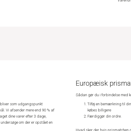
Varenu
Europæisk prismat
Sådan gør du i forbindelse med 
Tilføj en bemærkning til di
e, bliver som udgangspunkt
købes billigere
ål. Vi afsender mere end 90 % af
Færdiggør din ordre.
get dine varer efter 3 dage,
an undersøge om der er opstået en
Hvad sker der hvis prismatchen 