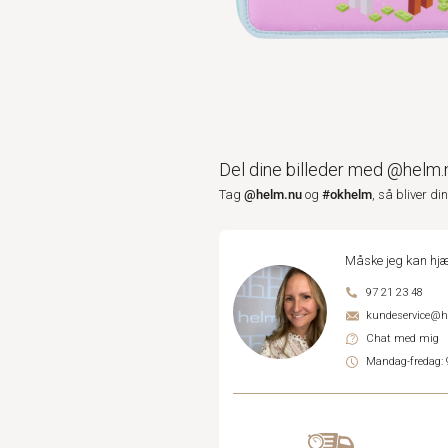
Del dine billeder med @helm.
@helm.nu
#okhelm
Tag
og
, så bliver di
Måske jeg kan hjæ
97 21 23 48
kundeservice@
Chat med mig
Mandag-fredag: 