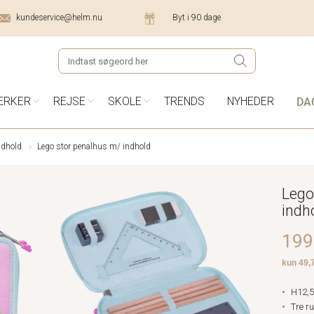
kundeservice@helm.nu
Byt i 90 dage
DA
ÆRKER
REJSE
SKOLE
TRENDS
NYHEDER
ndhold
Lego stor penalhus m/ indhold
Lego
indh
199,
H12,5
Tre r