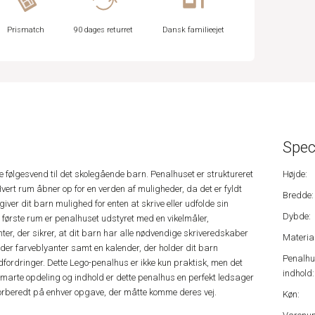
Prismatch
90 dages returret
Dansk familieejet
Spec
le følgesvend til det skolegående barn. Penalhuset er struktureret
Højde:
vert rum åbner op for en verden af muligheder, da det er fyldt
Bredde:
iver dit barn mulighed for enten at skrive eller udfolde sin
Dybde:
t første rum er penalhuset udstyret med en vikelmåler,
nter, der sikrer, at dit barn har alle nødvendige skriveredskaber
Material
der farveblyanter samt en kalender, der holder dit barn
Penalh
dfordringer. Dette Lego-penalhus er ikke kun praktisk, men det
indhold:
smarte opdeling og indhold er dette penalhus en perfekt ledsager
r forberedt på enhver opgave, der måtte komme deres vej.
Køn: