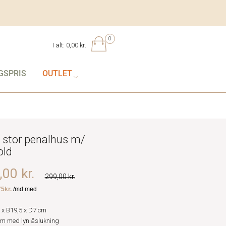
0
I alt:
0,00 kr.
GSPRIS
OUTLET
 stor penalhus m/
old
00 kr.
299,00 kr.
 x B19,5 x D7 cm
um med lynlåslukning