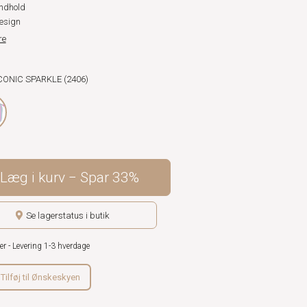
ndhold
design
re
ICONIC SPARKLE (2406)
Læg i kurv
Spar
33%
Se lagerstatus i butik
er - Levering 1-3 hverdage
Tilføj til Ønskeskyen