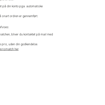
vet på din konto pga. automatiske
å snart ordren er gennemført.
fvises:
matchen, bliver du kontaktet på mail med
de pris, uden din godkendelse.
prismatch her
.