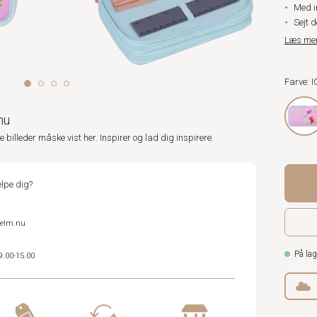
Med i
Sejt 
Læs me
Farve: 
nu
ne billeder måske vist her. Inspirer og lad dig inspirere.
lpe dig?
helm.nu
På lag
9.00-15.00