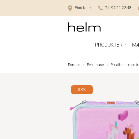
Find butik
Tlf 97 21 23 48
PRODUKTER
M
Forside
Penalhuse
Penalhuse med i
33%