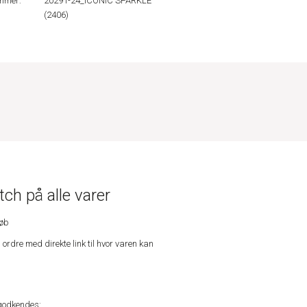
mmer:
20291-24_ICONIC SPARKLE
(2406)
ch på alle varer
køb
n ordre med direkte link til hvor varen kan
godkendes: