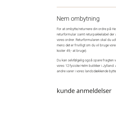
Nem ombytning
For at ombytte/returnere din ordre på H
returformular samt returpakkelabel der 
vores ordrer. Returformularen skal du u
mens det er frivilligt om du vil bruge vo
koster 49,- at bruge).
Du kan selvfølgelig også spare fragten ved
vores 12 fysiske Helm butikker i Jylland. 
andre varer i vores landsdækkende bytte
kunde anmeldelser