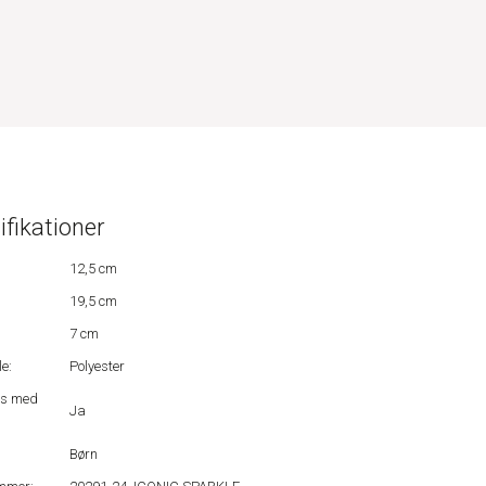
ifikationer
12,5 cm
19,5 cm
7 cm
e:
Polyester
us med
Ja
Børn