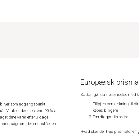
Europæisk prismat
Sådan gør du i forbindelse med 
Tilføj en bemærkning til di
e, bliver som udgangspunkt
købes billigere
ål. Vi afsender mere end 90 % af
Færdiggør din ordre.
get dine varer efter 3 dage,
an undersøge om der er opstået en
Hvad sker der hvis prismatchen 