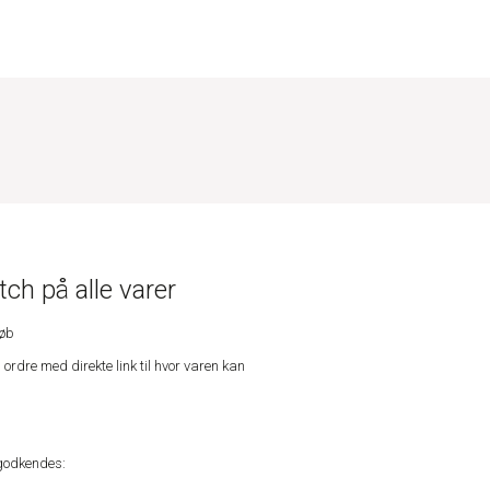
ch på alle varer
køb
n ordre med direkte link til hvor varen kan
godkendes: