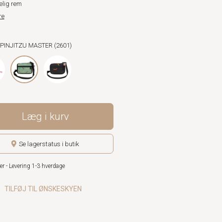
elig rem
re
SPINJITZU MASTER (2601)
Læg i kurv
Se lagerstatus i butik
er - Levering 1-3 hverdage
TILFØJ TIL ØNSKESKYEN