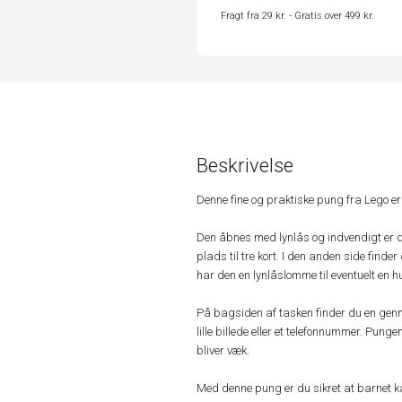
Fragt fra 29 kr. - Gratis over 499 kr.
Beskrivelse
Denne fine og praktiske pung fra Lego er p
Den åbnes med lynlås og indvendigt er den 
plads til tre kort. I den anden side fin
har den en lynlåslomme til eventuelt en h
På bagsiden af tasken finder du en genn
lille billede eller et telefonnummer. Pu
bliver væk.
Med denne pung er du sikret at barnet 