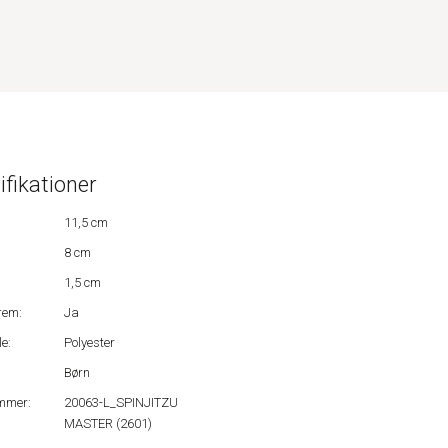
ifikationer
11,5 cm
8 cm
1,5 cm
rem:
Ja
e:
Polyester
Børn
mmer:
20063-L_SPINJITZU
MASTER (2601)