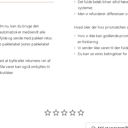
Det fulde beløb bliver altid hæ
systemer,
Men vi refunderer differencen s
elm.nu, kan du bruge den
Hvad sker der hvis prismatchen a
automatisk er medsendt alle
Hvis vi ikke kan godkende pris
dfylde og sende med pakken retur,
en forklaring.
res pakkelabel (vores pakkelabel
Vi sender ikke varen til den ful
Du kan se vores betingelser for
 at bytte eller returnere i en af
Alle varer kan også ombyttes til
butikker.
Stil et spørgsmå