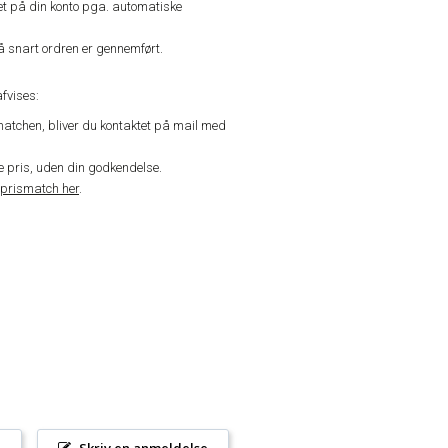
vet på din konto pga. automatiske
å snart ordren er gennemført.
fvises:
matchen, bliver du kontaktet på mail med
de pris, uden din godkendelse.
prismatch her
.
l
Skriv en anmeldelse