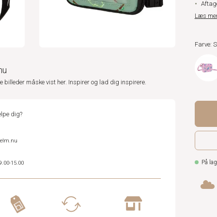
Aftag
Læs me
Farve: 
nu
ne billeder måske vist her. Inspirer og lad dig inspirere.
lpe dig?
helm.nu
På lag
9.00-15.00