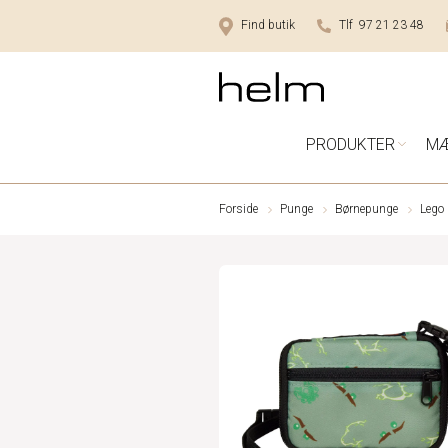
Find butik
Tlf 97 21 23 48
PRODUKTER
M
Forside
Punge
Børnepunge
Lego