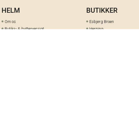
HELM
BUTIKKER
Om os
Esbjerg Broen
Butiks- & bytteoversigt
Herning
Guides
herningCentret
Ofte stillede spørgsmål
Hjørring
Fortrydelsesret
Holstebro
Fortryd dit køb her
Kolding Storcenter
Åbningstider & events
Ringkøbing
Black Friday
Silkeborg
Ledige stillinger
Skive
Om cookies på helm.nu
Varde
Handelsbetingelser
Vejle
Gavekort
Viborg
Cookie-præferencer