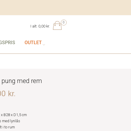
0
I alt:
0,00 kr.
GSPRIS
OUTLET
 pung med rem
0 kr.
 x B28 x D1,5 cm
 med lynlås
t i to rum