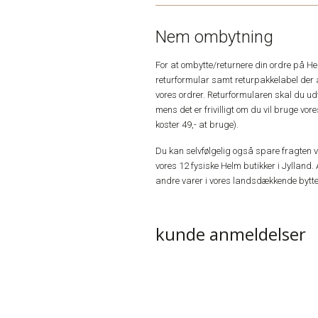
Nem ombytning
For at ombytte/returnere din ordre på H
returformular samt returpakkelabel der 
vores ordrer. Returformularen skal du u
mens det er frivilligt om du vil bruge vo
koster 49,- at bruge).
Du kan selvfølgelig også spare fragten ved
vores 12 fysiske Helm butikker i Jylland. 
andre varer i vores landsdækkende bytte
kunde anmeldelser