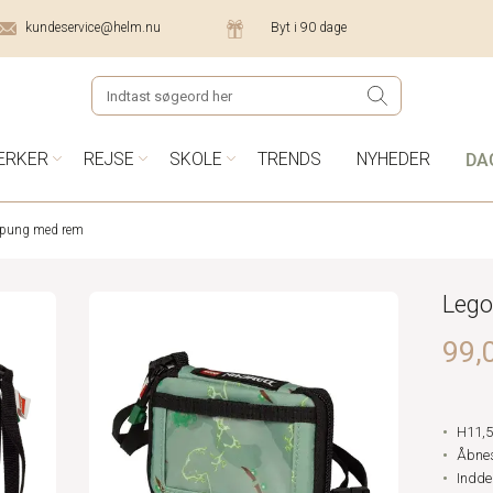
kundeservice@helm.nu
Byt i 90 dage
DA
ÆRKER
REJSE
SKOLE
TRENDS
NYHEDER
 pung med rem
Lego
99,0
H11,5
Åbnes
Inddel