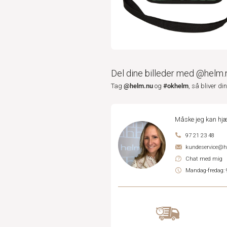
Del dine billeder med @helm.
@helm.nu
#okhelm
Tag
og
, så bliver di
Måske jeg kan hjæ
97 21 23 48
kundeservice@
Chat med mig
Mandag-fredag: 