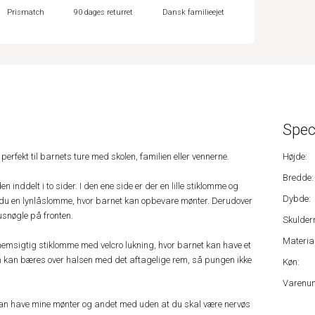
Prismatch
90 dages returret
Dansk familieejet
Spec
erfekt til barnets ture med skolen, familien eller vennerne.
Højde:
Bredde:
inddelt i to sider. I den ene side er der en lille stiklomme og
Dybde:
der du en lynlåslomme, hvor barnet kan opbevare mønter. Derudover
usnøgle på fronten.
Skulder
Material
emsigtig stiklomme med velcro lukning, hvor barnet kan have et
ngen kan bæres over halsen med det aftagelige rem, så pungen ikke
Køn:
Varenu
kan have mine mønter og andet med uden at du skal være nervøs