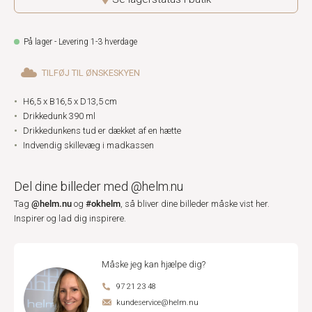
På lager - Levering 1-3 hverdage
TILFØJ TIL ØNSKESKYEN
H6,5 x B16,5 x D13,5 cm
Drikkedunk 390 ml
Drikkedunkens tud er dækket af en hætte
Indvendig skillevæg i madkassen
Del dine billeder med @helm.nu
@helm.nu
#okhelm
Tag
og
, så bliver dine billeder måske vist her.
Inspirer og lad dig inspirere.
Måske jeg kan hjælpe dig?
97 21 23 48
kundeservice@helm.nu