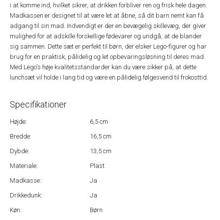
i at komme ind, hvilket sikrer, at drikken forbliver ren og frisk hele dagen.
Madkassen er designet til at være let at åbne, så dit barn nemt kan få
adgang til sin mad. Indvendigt er der en bevægelig skillevæg, der giver
mulighed for at adskille forskellige fødevarer og undgå, at de blander
sig sammen. Dette sæt er perfekt til børn, der elsker Lego-figurer og har
brug for en praktisk, pålidelig og let opbevaringsløsning til deres mad.
Med Lego's høje kvalitetsstandarder kan du være sikker på, at dette
lunchsæt vil holde i lang tid og være en pålidelig følgesvend til frokosttid.
Specifikationer
Højde:
6,5 cm
Bredde:
16,5 cm
Dybde:
13,5 cm
Materiale:
Plast
Madkasse:
Ja
Drikkedunk:
Ja
Køn:
Børn