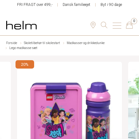
FRI FRAGT over 499,-
Dansk familieejet
Byt i 90 dage
0
Forside
Skoletilbehør til skolestart
Madkasser og drikkedunke
Lego madkasse sæt
20%