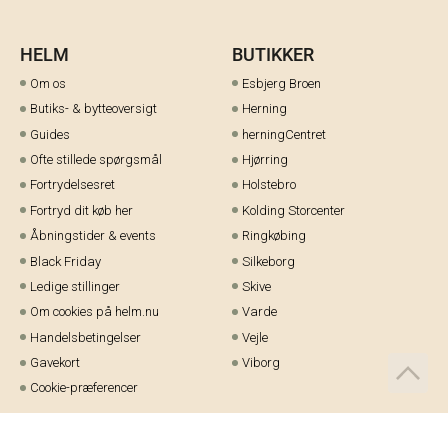
HELM
BUTIKKER
Om os
Esbjerg Broen
Butiks- & bytteoversigt
Herning
Guides
herningCentret
Ofte stillede spørgsmål
Hjørring
Fortrydelsesret
Holstebro
Fortryd dit køb her
Kolding Storcenter
Åbningstider & events
Ringkøbing
Black Friday
Silkeborg
Ledige stillinger
Skive
Om cookies på helm.nu
Varde
Handelsbetingelser
Vejle
Gavekort
Viborg
Cookie-præferencer