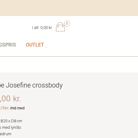
0
I alt:
0,00 kr.
GSPRIS
OUTLET
e Josefine crossbody
00 kr.
 B25 x D8 cm
 med lynlås
vedrum