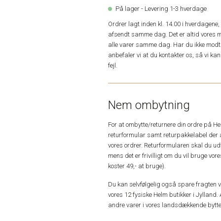
På lager - Levering 1-3 hverdage
Ordrer lagt inden kl. 14.00 i hverdagen
afsendt samme dag. Det er altid vores m
alle varer samme dag. Har du ikke modta
anbefaler vi at du kontakter os, så vi k
fejl.
Nem ombytning
For at ombytte/returnere din ordre på H
returformular samt returpakkelabel der 
vores ordrer. Returformularen skal du u
mens det er frivilligt om du vil bruge vo
koster 49,- at bruge).
Du kan selvfølgelig også spare fragten ved
vores 12 fysiske Helm butikker i Jylland. 
andre varer i vores landsdækkende bytte