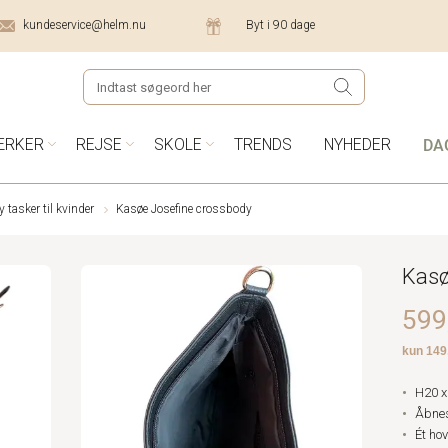
kundeservice@helm.nu
Byt i 90 dage
DA
ÆRKER
REJSE
SKOLE
TRENDS
NYHEDER
tasker til kvinder
Kasøe Josefine crossbody
Kasø
599,
H20 x
Åbnes
Ét ho