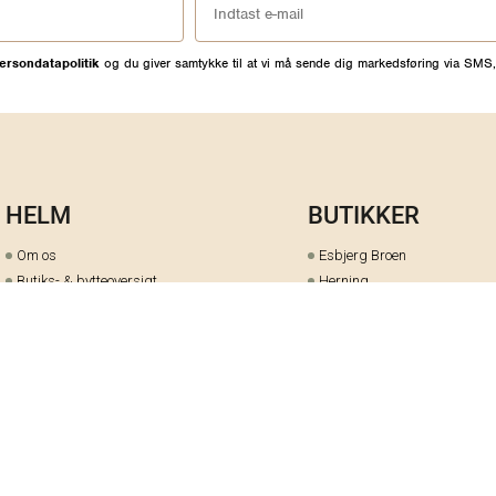
ersondatapolitik
og du giver samtykke til at vi må sende dig markedsføring via SMS,
HELM
BUTIKKER
Om os
Esbjerg Broen
Butiks- & bytteoversigt
Herning
Guides
herningCentret
Ofte stillede spørgsmål
Hjørring
Fortrydelsesret
Holstebro
Fortryd dit køb her
Kolding Storcenter
Åbningstider & events
Ringkøbing
Black Friday
Silkeborg
Ledige stillinger
Skive
Om cookies på helm.nu
Varde