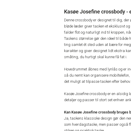
Kasøe Josefine crossbody - 
Denne crossbody er designet til dig, der
bløde læder giver tasken et eksklusivt o
falder flot og naturligt ind til kroppen, 
Taskens størrelse gør den ideel til både 
ting samlet ét sted uden at bære for meg
karakter og giver designet lidt ekstra 
småting, du hurtigt skal kunne få fat i.
Hovedrummet åbnes med lynlås og er in
så du nemt kan organisere mobiltelefon,
det muligt at tilpasse tasken efter behov.
Kasøe Josefine crossbody er en alsidig l
detaljer og passer til stort set enhver an
Kan Kasøe Josefine crossbody bruges bå
Ja, taskens klassiske design gør den nem
som hverdagstaske, men passer også flot
stilren og praktisk taske.