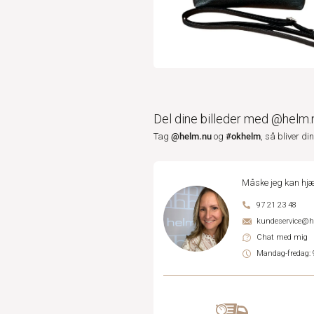
Del dine billeder med @helm.
@helm.nu
#okhelm
Tag
og
, så bliver di
Måske jeg kan hjæ
97 21 23 48
kundeservice@
Chat med mig
Mandag-fredag: 