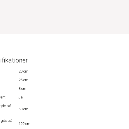
ifikationer
20 cm
25 cm
8 cm
rem:
Ja
gde på
68 cm
ngde på
122 cm