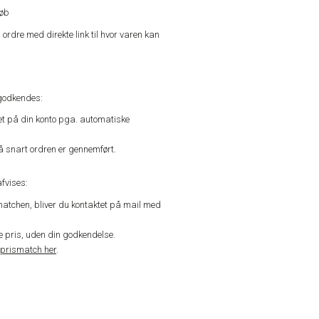
køb
n ordre med direkte link til hvor varen kan
godkendes:
vet på din konto pga. automatiske
å snart ordren er gennemført.
fvises:
matchen, bliver du kontaktet på mail med
de pris, uden din godkendelse.
prismatch her
.