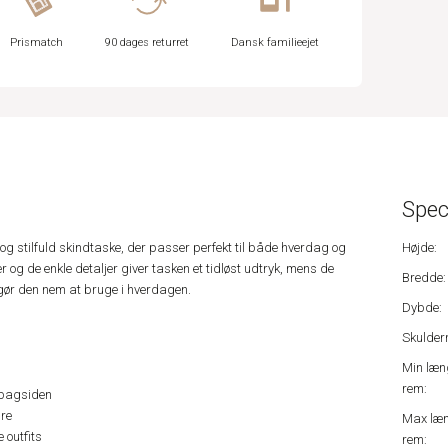
Prismatch
90 dages returret
Dansk familieejet
Spec
og stilfuld skindtaske, der passer perfekt til både hverdag og
Højde:
r og de enkle detaljer giver tasken et tidløst udtryk, mens de
Bredde:
gør den nem at bruge i hverdagen.
Dybde:
Skulder
Min læn
rem:
 bagsiden
ure
Max læ
 outfits
rem: