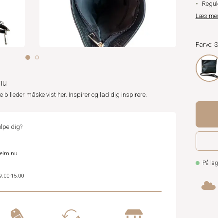
Regul
Læs me
Farve: 
nu
ne billeder måske vist her. Inspirer og lad dig inspirere.
lpe dig?
helm.nu
På lag
9.00-15.00