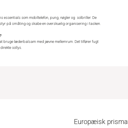
s essentials som mobiltelefon, pung, nøgler og solbriller. De
 styr på småting og skabe en overskuelig organisering i tasken.
?
 at bruge læderbalsam med jævne mellemrum. Det tilfører fugt
irekte sollys.
Europæisk prismat