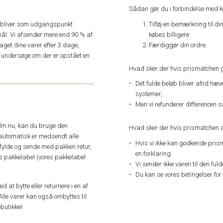
Sådan gør du i forbindelse med 
Tilføj en bemærkning til di
e, bliver som udgangspunkt
købes billigere
ål. Vi afsender mere end 90 % af
Færdiggør din ordre.
get dine varer efter 3 dage,
an undersøge om der er opstået en
Hvad sker der hvis prismatchen 
Det fulde beløb bliver altid hæ
systemer,
Men vi refunderer differencen s
elm.nu, kan du bruge den
Hvad sker der hvis prismatchen a
automatisk er medsendt alle
Hvis vi ikke kan godkende pris
dfylde og sende med pakken retur,
en forklaring.
res pakkelabel (vores pakkelabel
Vi sender ikke varen til den ful
Du kan se vores betingelser for
 at bytte eller returnere i en af
Alle varer kan også ombyttes til
butikker.