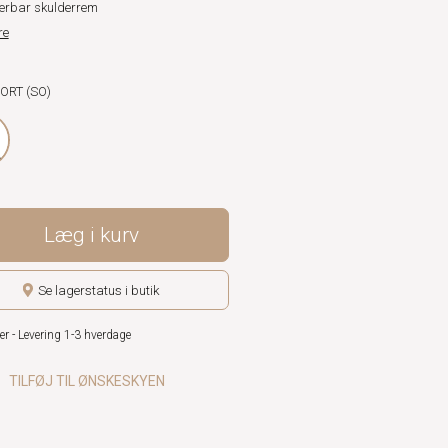
erbar skulderrem
re
SORT (SO)
Læg i kurv
Se lagerstatus i butik
er - Levering 1-3 hverdage
TILFØJ TIL ØNSKESKYEN