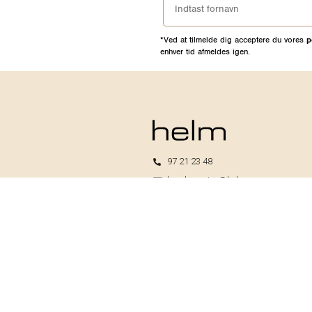
*Ved at tilmelde dig acceptere du vores
p
enhver tid afmeldes igen.
97 21 23 48
kundeservice@helm.nu
Mandag-fredag: 9.00-15.00
Helm I/S
CVR: 33739370