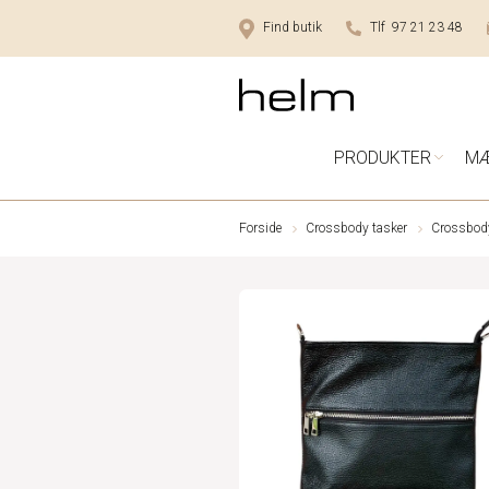
Find butik
Tlf 97 21 23 48
PRODUKTER
M
Forside
Crossbody tasker
Crossbody 