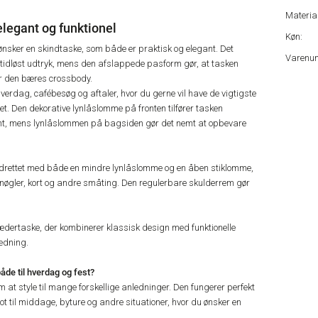
Material
elegant og funktionel
Køn:
 ønsker en skindtaske, som både er praktisk og elegant. Det
Varenu
g tidløst udtryk, mens den afslappede pasform gør, at tasken
når den bæres crossbody.
hverdag, cafébesøg og aftaler, hvor du gerne vil have de vigtigste
et. Den dekorative lynlåslomme på fronten tilfører tasken
kant, mens lynlåslommen på bagsiden gør det nemt at opbevare
drettet med både en mindre lynlåslomme og en åben stiklomme,
 nøgler, kort og andre småting. Den regulerbare skulderrem gør
ædertaske, der kombinerer klassisk design med funktionelle
ledning.
de til hverdag og fest?
 at style til mange forskellige anledninger. Den fungerer perfekt
 til middage, byture og andre situationer, hvor du ønsker en