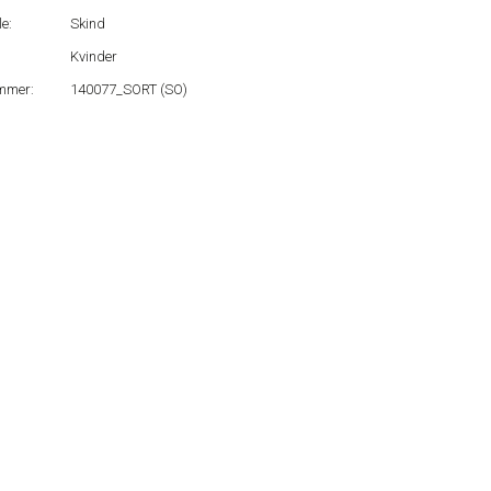
e:
Skind
Kvinder
mmer:
140077_SORT (SO)