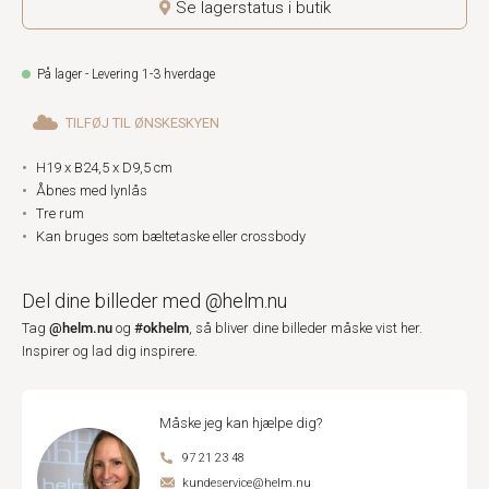
Se lagerstatus i butik
På lager - Levering 1-3 hverdage
TILFØJ TIL ØNSKESKYEN
H19 x B24,5 x D9,5 cm
Åbnes med lynlås
Tre rum
Kan bruges som bæltetaske eller crossbody
Del dine billeder med @helm.nu
@helm.nu
#okhelm
Tag
og
, så bliver dine billeder måske vist her.
Inspirer og lad dig inspirere.
Måske jeg kan hjælpe dig?
97 21 23 48
kundeservice@helm.nu