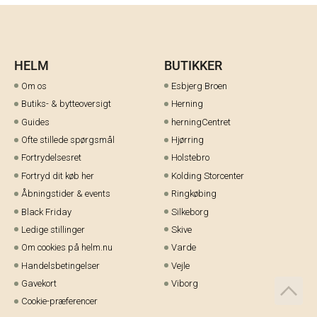
HELM
BUTIKKER
Om os
Esbjerg Broen
Butiks- & bytteoversigt
Herning
Guides
herningCentret
Ofte stillede spørgsmål
Hjørring
Fortrydelsesret
Holstebro
Fortryd dit køb her
Kolding Storcenter
Åbningstider & events
Ringkøbing
Black Friday
Silkeborg
Ledige stillinger
Skive
Om cookies på helm.nu
Varde
Handelsbetingelser
Vejle
Gavekort
Viborg
Cookie-præferencer