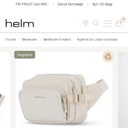
FRI FRAGT over 499,-
Dansk familieejet
Byt i 90 dage
0
Forside
Bæltetasker
Bæltetasker til mænd
Kapten & Son Lisbon crossbody
Dagspris