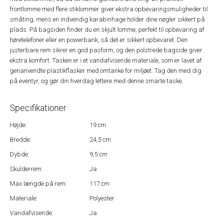
frontlomme med flere stiklommer giver ekstra opbevaringsmuligheder til
småting, mens en indvendig karabinhage holder dine nøgler sikkert på
plads. På bagsiden finder du en skjult lomme, perfekt til opbevaring af
høretelefoner eller en powerbank, så det er sikkert opbevaret. Den
justerbare rem sikrer en god pasform, og den polstrede bagside giver
ekstra komfort. Tasken er i et vandafvisende materiale, som er lavet af
genanvendte plastikflasker med omtanke for miljøet. Tag den med dig
på eventyr, og gør din hverdag lettere med denne smarte taske.
Specifikationer
Højde:
19 cm
Bredde:
24,5 cm
Dybde:
9,5 cm
Skulderrem:
Ja
Max længde på rem:
117 cm
Materiale:
Polyester
Vandafvisende:
Ja