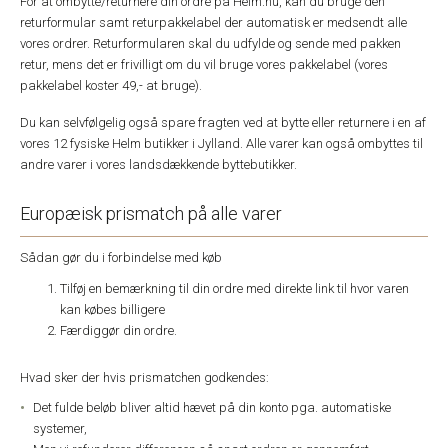
For at ombytte/returnere din ordre på Helm.nu, kan du bruge den
returformular samt returpakkelabel der automatisk er medsendt alle
vores ordrer. Returformularen skal du udfylde og sende med pakken
retur, mens det er frivilligt om du vil bruge vores pakkelabel (vores
pakkelabel koster 49,- at bruge).
Du kan selvfølgelig også spare fragten ved at bytte eller returnere i en af
vores 12 fysiske Helm butikker i Jylland. Alle varer kan også ombyttes til
andre varer i vores landsdækkende byttebutikker.
Europæisk prismatch på alle varer
Sådan gør du i forbindelse med køb
Tilføj en bemærkning til din ordre med direkte link til hvor varen
kan købes billigere
Færdiggør din ordre.
Hvad sker der hvis prismatchen godkendes:
Det fulde beløb bliver altid hævet på din konto pga. automatiske
systemer,