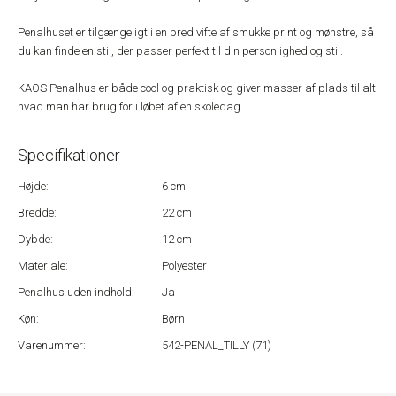
Penalhuset er tilgængeligt i en bred vifte af smukke print og mønstre, så
du kan finde en stil, der passer perfekt til din personlighed og stil.
KAOS Penalhus er både cool og praktisk og giver masser af plads til alt
hvad man har brug for i løbet af en skoledag.
Specifikationer
Højde:
6 cm
Bredde:
22 cm
Dybde:
12 cm
Materiale:
Polyester
Penalhus uden indhold:
Ja
Køn:
Børn
Varenummer:
542-PENAL_TILLY (71)