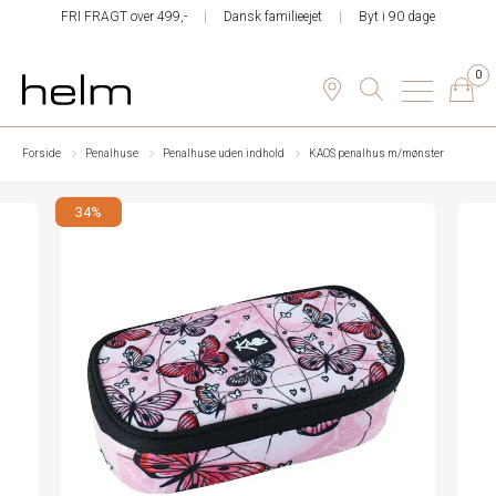
FRI FRAGT over 499,-
Dansk familieejet
Byt i 90 dage
0
Forside
Penalhuse
Penalhuse uden indhold
KAOS penalhus m/mønster
34%