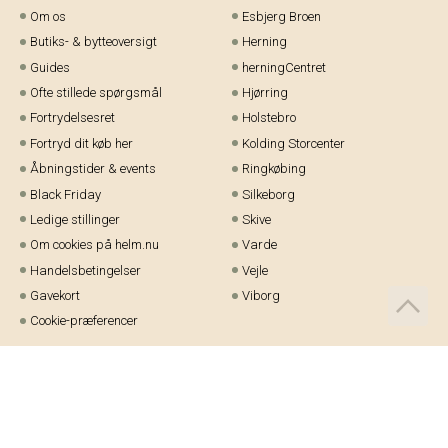
Om os
Esbjerg Broen
Butiks- & bytteoversigt
Herning
Guides
herningCentret
Ofte stillede spørgsmål
Hjørring
Fortrydelsesret
Holstebro
Fortryd dit køb her
Kolding Storcenter
Åbningstider & events
Ringkøbing
Black Friday
Silkeborg
Ledige stillinger
Skive
Om cookies på helm.nu
Varde
Handelsbetingelser
Vejle
Gavekort
Viborg
Cookie-præferencer
Telefon:
97 21 23 48