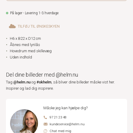
På lager - Levering 1-3 hverdage
TILFØJ TIL ØNSKESKYEN
H6 x B22 x D12 cm
Åbnes med lynlås
Hovedrum med skillevæg
Uden indhold
Del dine billeder med @helm.nu
@helm.nu
#okhelm
Tag
og
, så bliver dine billeder måske vist her.
Inspirer og lad dig inspirere.
Måske jeg kan hjælpe dig?
97 21 23 48
kundeservice@helm.nu
Chat med mig