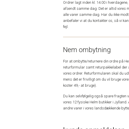
Ordrer lagt inden kl. 14.00 i hverdagen
afsendt samme dag. Det er altid vores m
alle varer samme dag. Har du ikke modta
anbefaler vi at du kontakter os, så vi k
fejl.
Nem ombytning
For at ombytte/returnere din ordre på H
returformular samt returpakkelabel der 
vores ordrer. Returformularen skal du u
mens det er frivilligt om du vil bruge vo
koster 49,- at bruge).
Du kan selvfølgelig også spare fragten ved
vores 12 fysiske Helm butikker i Jylland. 
andre varer i vores landsdækkende bytte