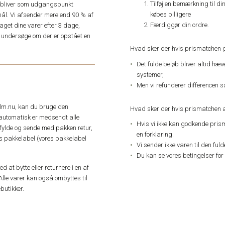
Tilføj en bemærkning til di
e, bliver som udgangspunkt
købes billigere
ål. Vi afsender mere end 90 % af
Færdiggør din ordre.
get dine varer efter 3 dage,
an undersøge om der er opstået en
Hvad sker der hvis prismatchen 
Det fulde beløb bliver altid hæ
systemer,
Men vi refunderer differencen s
elm.nu, kan du bruge den
Hvad sker der hvis prismatchen a
automatisk er medsendt alle
Hvis vi ikke kan godkende pris
dfylde og sende med pakken retur,
en forklaring.
res pakkelabel (vores pakkelabel
Vi sender ikke varen til den ful
Du kan se vores betingelser for
 at bytte eller returnere i en af
Alle varer kan også ombyttes til
butikker.