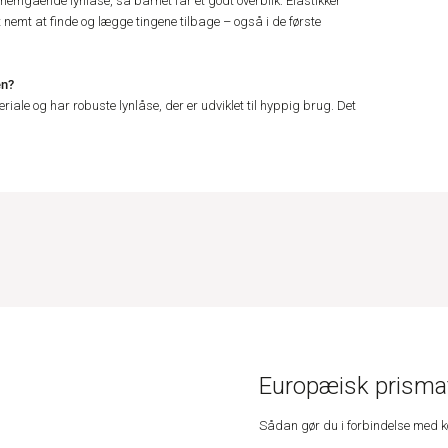
emgående lynlåse, så barnet får et godt overblik. Elastikker
t nemt at finde og lægge tingene tilbage – også i de første
en?
eriale og har robuste lynlåse, der er udviklet til hyppig brug. Det
Europæisk prismat
Sådan gør du i forbindelse med 