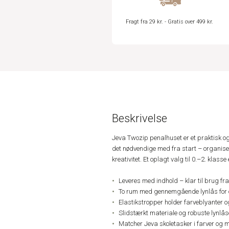
Fragt fra 29 kr. - Gratis over 499 kr.
Beskrivelse
Jeva Twozip penalhuset er et praktisk og
det nødvendige med fra start – organisere
kreativitet. Et oplagt valg til 0.–2. klasse 
Leveres med indhold – klar til brug fra
To rum med gennemgående lynlås for o
Elastikstropper holder farveblyanter 
Slidstærkt materiale og robuste lynlås
Matcher Jeva skoletasker i farver og 