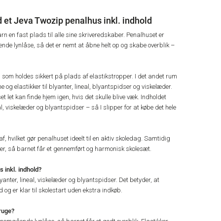
 et Jeva Twozip penalhus inkl. indhold
n en fast plads til alle sine skriveredskaber. Penalhuset er
de lynlåse, så det er nemt at åbne helt op og skabe overblik –
r, som holdes sikkert på plads af elastikstropper. I det andet rum
og elastikker til blyanter, lineal, blyantspidser og viskelæder.
 let kan finde hjem igen, hvis det skulle blive væk. Indholdet
l, viskelæder og blyantspidser – så I slipper for at købe det hele
af, hvilket gør penalhuset ideelt til en aktiv skoledag. Samtidig
er, så barnet får et gennemført og harmonisk skolesæt.
 inkl. indhold?
anter, lineal, viskelæder og blyantspidser. Det betyder, at
d og er klar til skolestart uden ekstra indkøb.
ruge?