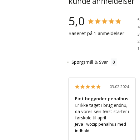
kunde anmeldelser
5,0
5
4
Baseret på 1 anmeldelser
3
2
1
Spørgsmål & Svar
03.02.2024
Fint begynder penalhus
Er ikke taget i brug endnu, 
da vores søn først starter i 
førskole til april
Jeva Twozip penalhus med
indhold