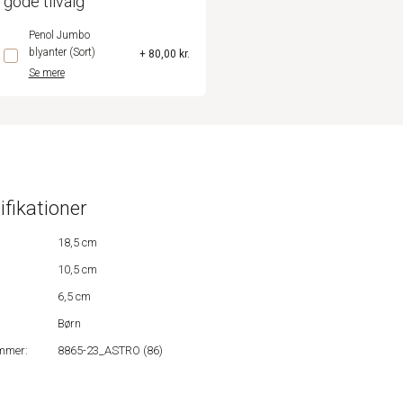
 gode tilvalg
Penol Jumbo
blyanter (Sort)
+ 80,00 kr.
Se mere
ifikationer
18,5 cm
10,5 cm
6,5 cm
Børn
mmer:
8865-23_ASTRO (86)