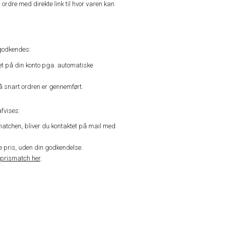
n ordre med direkte link til hvor varen kan
godkendes:
vet på din konto pga. automatiske
å snart ordren er gennemført.
fvises:
matchen, bliver du kontaktet på mail med
de pris, uden din godkendelse.
prismatch her
.