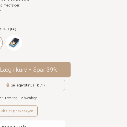
ld medfølger
m
ASTRO (86)
Læg i kurv
Spar
39%
Se lagerstatus i butik
er - Levering 1-3 hverdage
Tilføj til Ønskeskyen