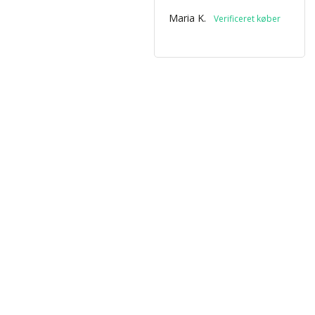
Maria K.
*Ved at tilmelde dig acceptere du vores
p
enhver tid afmeldes igen.