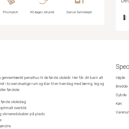
Det
Prismatch
90 dages returret
Dansk familieejet
Spec
 gennemtænkt penalhus til de første skoleår. Her får dit barn alt
Højde:
t i to overskuelige rum og klar til en hverdag med læring, leg og
Bredde:
eller førskole.
Dybde:
 første skoledag.
Køn:
ptimalt overblik.
Varenu
og skriveredskaber på plads.
e.
mønstre.