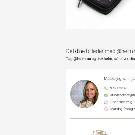
Del dine billeder med @helm.
@helm.nu
#okhelm
Tag
og
, så bliver di
Måske jeg kan hjæ
97 21 23 48
kundeservice@
Chat med mig
Mandag-fredag: 