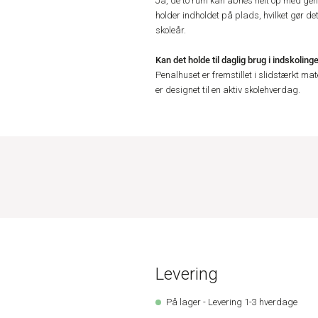
Ja, de to rum kan åbnes helt op med genn
holder indholdet på plads, hvilket gør de
skoleår.
Kan det holde til daglig brug i indskoling
Penalhuset er fremstillet i slidstærkt mat
er designet til en aktiv skolehverdag.
Levering
På lager - Levering 1-3 hverdage