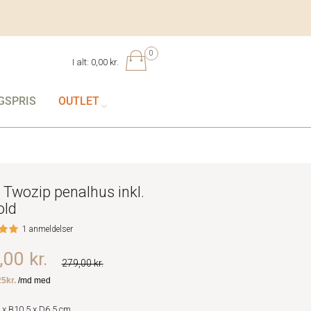
0
I alt:
0,00 kr.
GSPRIS
OUTLET
 Twozip penalhus inkl.
old
1 anmeldelser
00 kr.
279,00 kr.
 x B10,5 x D6,5 cm