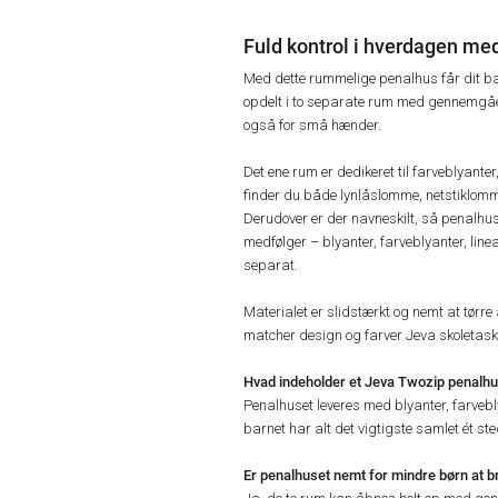
Fuld kontrol i hverdagen med
Med dette rummelige penalhus får dit bar
opdelt i to separate rum med gennemgåen
også for små hænder.
Det ene rum er dedikeret til farveblyante
finder du både lynlåslomme, netstiklomme 
Derudover er der navneskilt, så penalhuset
medfølger – blyanter, farveblyanter, linea
separat.
Materialet er slidstærkt og nemt at tørre 
matcher design og farver Jeva skoletask
Hvad indeholder et Jeva Twozip penalhus
Penalhuset leveres med blyanter, farvebly
barnet har alt det vigtigste samlet ét ste
Er penalhuset nemt for mindre børn at b