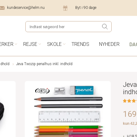
kundeservice@helm.nu
Byt i 90 dage
DA
ÆRKER
REJSE
SKOLE
TRENDS
NYHEDER
ndhold
Jeva Twozip penalhus inkl. indhold
Jeva
indh
169,
H18,5