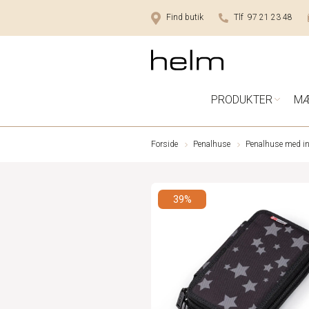
Find butik
Tlf 97 21 23 48
PRODUKTER
M
Forside
Penalhuse
Penalhuse med i
39%