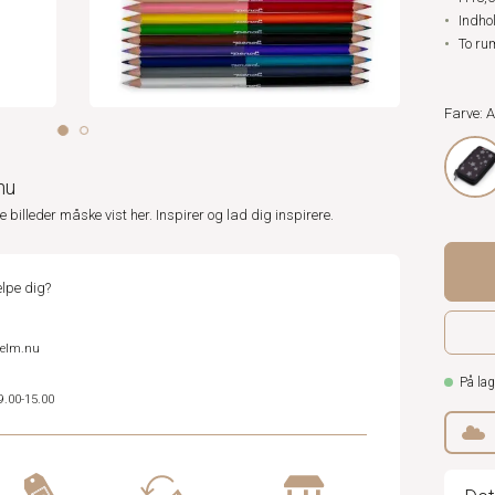
Indho
To ru
Farve: 
nu
ne billeder måske vist her. Inspirer og lad dig inspirere.
lpe dig?
helm.nu
På lag
9.00-15.00