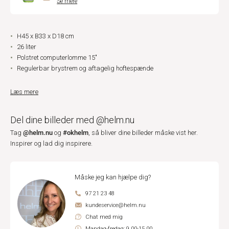
Se mere
H45 x B33 x D18 cm
26 liter
Polstret computerlomme 15"
Regulerbar brystrem og aftagelig hoftespænde
Læs mere
Del dine billeder med @helm.nu
@helm.nu
#okhelm
Tag
og
, så bliver dine billeder måske vist her.
Inspirer og lad dig inspirere.
Måske jeg kan hjælpe dig?
97 21 23 48
kundeservice@helm.nu
Chat med mig
Mandag-fredag: 9.00-15.00