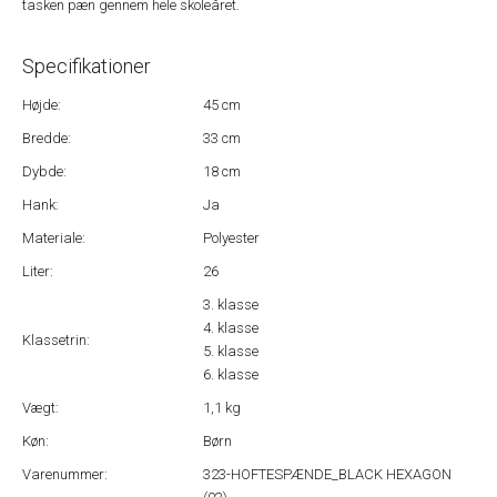
tasken pæn gennem hele skoleåret.
Specifikationer
Højde:
45 cm
Bredde:
33 cm
Dybde:
18 cm
Hank:
Ja
Materiale:
Polyester
Liter:
26
3. klasse
4. klasse
Klassetrin:
5. klasse
6. klasse
Vægt:
1,1 kg
Køn:
Børn
Varenummer:
323-HOFTESPÆNDE_BLACK HEXAGON