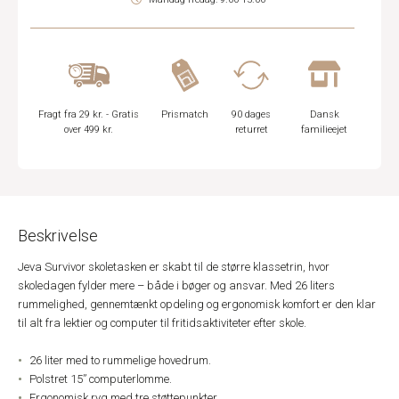
Fragt fra 29 kr. - Gratis
Prismatch
90 dages
Dansk
over 499 kr.
returret
familieejet
Beskrivelse
Jeva Survivor skoletasken er skabt til de større klassetrin, hvor
skoledagen fylder mere – både i bøger og ansvar. Med 26 liters
rummelighed, gennemtænkt opdeling og ergonomisk komfort er den klar
til alt fra lektier og computer til fritidsaktiviteter efter skole.
26 liter med to rummelige hovedrum.
Polstret 15” computerlomme.
Ergonomisk ryg med tre støttepunkter.