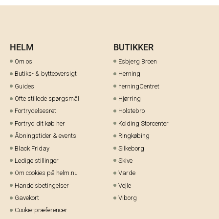
HELM
BUTIKKER
Om os
Esbjerg Broen
Butiks- & bytteoversigt
Herning
Guides
herningCentret
Ofte stillede spørgsmål
Hjørring
Fortrydelsesret
Holstebro
Fortryd dit køb her
Kolding Storcenter
Åbningstider & events
Ringkøbing
Black Friday
Silkeborg
Ledige stillinger
Skive
Om cookies på helm.nu
Varde
Handelsbetingelser
Vejle
Gavekort
Viborg
Cookie-præferencer