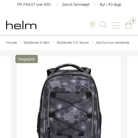
FRI FRAGT over 499,-
Dansk familieejet
Byt i 90 dage
0
Forside
Skoletasker til børn
Skoletasker 3.-6. klasse
Jeva Survivor skoletaske
Dagspris