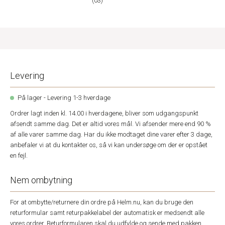
(03)
Levering
På lager - Levering 1-3 hverdage
Ordrer lagt inden kl. 14.00 i hverdagene, bliver som udgangspunkt
afsendt samme dag. Det er altid vores mål. Vi afsender mere end 90 %
af alle varer samme dag. Har du ikke modtaget dine varer efter 3 dage,
anbefaler vi at du kontakter os, så vi kan undersøge om der er opstået
en fejl.
Nem ombytning
For at ombytte/returnere din ordre på Helm.nu, kan du bruge den
returformular samt returpakkelabel der automatisk er medsendt alle
vores ordrer. Returformularen skal du udfylde og sende med pakken