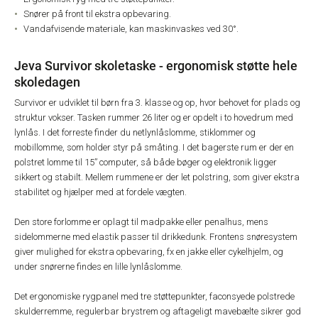
Snører på front til ekstra opbevaring.
Vandafvisende materiale, kan maskinvaskes ved 30°.
Jeva Survivor skoletaske - ergonomisk støtte hele
skoledagen
Survivor er udviklet til børn fra 3. klasse og op, hvor behovet for plads og
struktur vokser. Tasken rummer 26 liter og er opdelt i to hovedrum med
lynlås. I det forreste finder du netlynlåslomme, stiklommer og
mobillomme, som holder styr på småting. I det bagerste rum er der en
polstret lomme til 15” computer, så både bøger og elektronik ligger
sikkert og stabilt. Mellem rummene er der let polstring, som giver ekstra
stabilitet og hjælper med at fordele vægten.
Den store forlomme er oplagt til madpakke eller penalhus, mens
sidelommerne med elastik passer til drikkedunk. Frontens snøresystem
giver mulighed for ekstra opbevaring, fx en jakke eller cykelhjelm, og
under snørerne findes en lille lynlåslomme.
Det ergonomiske rygpanel med tre støttepunkter, faconsyede polstrede
skulderremme, regulerbar brystrem og aftageligt mavebælte sikrer god