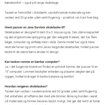
bærekomfort – også på lange skoledage.
Tasken er fremstillet i slidstærkt, vandafvisende materiale og kan
vaskes ved 30 grader uden centrifugering – praktisk i en travl hverdag.
Hvem passer en Jeva Survivor skoletaske til?
Skoletasken er designet til børn fra 3. klasse og op. Den større kapacitet
og den ergonomiske opbygning gør den velegnet til elever, der har flere
bøger, computer og skiftetøj med i skole. Denne model har også mere
neutrale farver og prints end Jevas begynderskoletasker, hvilket passer
bedre til de større børns ønsker til design.
Kan tasken rumme en bærbar computer?
Ja, i det bagerste hovedrum findes en polstret lomme, der passer til en
15” computer. Lommen beskytter enheden og placerer vægten tæt på
ryggen, hvilket bidrager til bedre balance og komfort.
Hvordan rengøres skoletasken?
Tasken kan vaskes i vaskemaskine ved 30 grader uden centrifugering.
Det anbefales at lufttørre den med alle lommer åbne og bunden i vejret,
så materialet og formen bevares bedst muligt. Det gør det nemt at holde