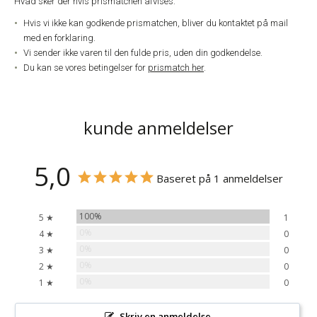
Hvad sker der hvis prismatchen afvises:
Hvis vi ikke kan godkende prismatchen, bliver du kontaktet på mail
med en forklaring.
Vi sender ikke varen til den fulde pris, uden din godkendelse.
Du kan se vores betingelser for
prismatch her
.
kunde anmeldelser
5,0
Baseret på 1 anmeldelser
100%
5 ★
1
0%
4 ★
0
0%
3 ★
0
0%
2 ★
0
0%
1 ★
0
Skriv en anmeldelse