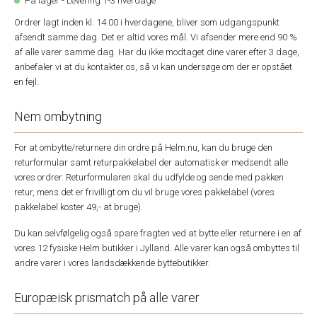
På lager - Levering 1-3 hverdage
Ordrer lagt inden kl. 14.00 i hverdagene, bliver som udgangspunkt
afsendt samme dag. Det er altid vores mål. Vi afsender mere end 90 %
af alle varer samme dag. Har du ikke modtaget dine varer efter 3 dage,
anbefaler vi at du kontakter os, så vi kan undersøge om der er opstået
en fejl.
Nem ombytning
For at ombytte/returnere din ordre på Helm.nu, kan du bruge den
returformular samt returpakkelabel der automatisk er medsendt alle
vores ordrer. Returformularen skal du udfylde og sende med pakken
retur, mens det er frivilligt om du vil bruge vores pakkelabel (vores
pakkelabel koster 49,- at bruge).
Du kan selvfølgelig også spare fragten ved at bytte eller returnere i en af
vores 12 fysiske Helm butikker i Jylland. Alle varer kan også ombyttes til
andre varer i vores landsdækkende byttebutikker.
Europæisk prismatch på alle varer