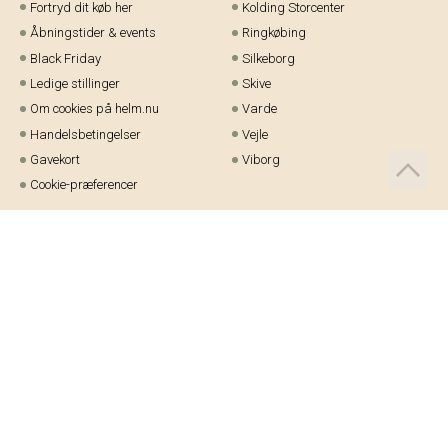
Fortryd dit køb her
Kolding Storcenter
Åbningstider & events
Ringkøbing
Black Friday
Silkeborg
Ledige stillinger
Skive
Om cookies på helm.nu
Varde
Handelsbetingelser
Vejle
Gavekort
Viborg
Cookie-præferencer
Telefon:
97 21 23 48
Email:
kundeservice@helm.nu
Mandag-fredag: 9.00-15.00