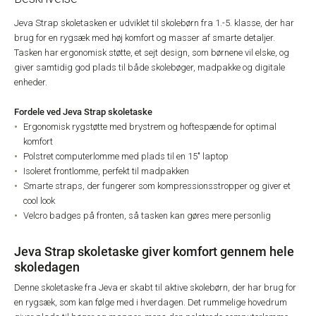
Jeva Strap skoletasken er udviklet til skolebørn fra 1.-5. klasse, der har
brug for en rygsæk med høj komfort og masser af smarte detaljer.
Tasken har ergonomisk støtte, et sejt design, som børnene vil elske, og
giver samtidig god plads til både skolebøger, madpakke og digitale
enheder.
Fordele ved Jeva Strap skoletaske
Ergonomisk rygstøtte med brystrem og hoftespænde for optimal
komfort
Polstret computerlomme med plads til en 15" laptop
Isoleret frontlomme, perfekt til madpakken
Smarte straps, der fungerer som kompressionsstropper og giver et
cool look
Velcro badges på fronten, så tasken kan gøres mere personlig
Jeva Strap skoletaske giver komfort gennem hele
skoledagen
Denne skoletaske fra Jeva er skabt til aktive skolebørn, der har brug for
en rygsæk, som kan følge med i hverdagen. Det rummelige hovedrum