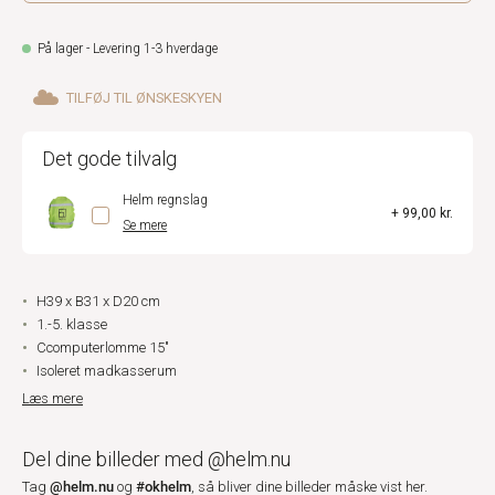
På lager - Levering 1-3 hverdage
TILFØJ TIL ØNSKESKYEN
Det gode tilvalg
Helm regnslag
+ 99,00 kr.
Se mere
H39 x B31 x D20 cm
1.-5. klasse
Ccomputerlomme 15"
Isoleret madkasserum
Læs mere
Del dine billeder med @helm.nu
@helm.nu
#okhelm
Tag
og
, så bliver dine billeder måske vist her.