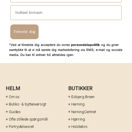
Tilmeld dig
*Ved at tilmelde dig acceptere du vores
persondatapolitik
og du giver
samtykke til at vi må sende dig markedsføring via SMS, e-mail og sociale
media. Du kan til enhver tid afmeldes igen.
HELM
BUTIKKER
Om os
Esbjerg Broen
Butiks- & bytteoversigt
Herning
Guides
herningCentret
Ofte stillede spørgsmål
Hjørring
Fortrydelsesret
Holstebro