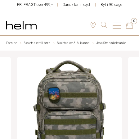
FRI FRAGT over 499,-
Dansk familieejet
Byt i 90 dage
0
Forside
Skoletasker til børn
Skoletasker 3.-6. klasse
Jeva Strap skoletaske