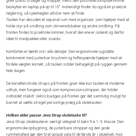
giver plads til bøger og mapper, mens den polstrede computerlomme
beskytter en laptop på op til 15". Indvendigt finder du også en praktisk
nøglering, så cykelnøglen altid er nem at finde.
Tasken har desuden et separat rum med organizer, som hjælper med at
holde styr på småting som skriveredskaber og andre småting. På
fronten findes to praktiske lommer, hvoraf den ene er isoleret og derfor
ideel til madpakken eller snacks.
Komforten er tænkt ind i alle detaljer. Den ergonomiske rygstøtte
kombineret med justerbar brystrem og hoftespænde hjælper med at
fordele vægten korrekt, så tasken sidder behageligt på ryggen gennem
hele dagen.
De karakteristiske straps på fronten giver ikke kun tasken et moderne
udtryk, men fungerer også som kompressionsstropper, der holder
indholdet stabilt. Velcro badges på fronten gør det samtidig muligt for
barnet at sætte sit eget personlige præg på skoletasken.
Hvilken alder passer Jeva Strap skoletaske til?
Jeva Strap skoletaske er særligt velegnet til børn fra 1.-5. klasse. Den
ergonomiske opbygning, de justerbare stropper og den gode
rummelighed gør den til et oplagt valg til de første år i skolelivet, hvor