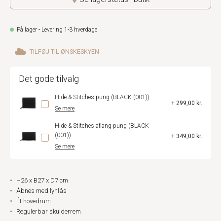
På lager - Levering 1-3 hverdage
TILFØJ TIL ØNSKESKYEN
Det gode tilvalg
Hide & Stitches pung (BLACK (001))
+ 299,00 kr.
Se mere
Hide & Stitches aflang pung (BLACK
(001))
+ 349,00 kr.
Se mere
H26 x B27 x D7 cm
Åbnes med lynlås
Ét hovedrum
Regulerbar skulderrem