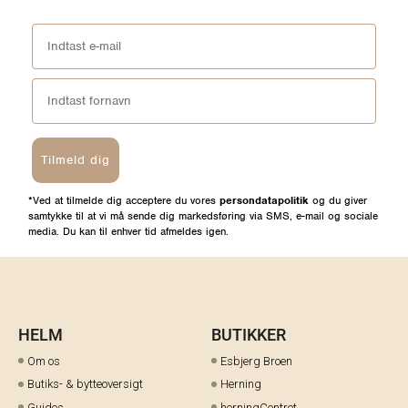
Tilmeld dig
*Ved at tilmelde dig acceptere du vores
persondatapolitik
og du giver
samtykke til at vi må sende dig markedsføring via SMS, e-mail og sociale
media. Du kan til enhver tid afmeldes igen.
HELM
BUTIKKER
Om os
Esbjerg Broen
Butiks- & bytteoversigt
Herning
Guides
herningCentret