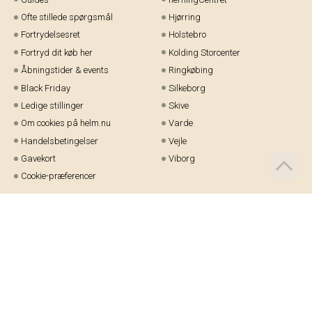
Ofte stillede spørgsmål
Hjørring
Fortrydelsesret
Holstebro
Fortryd dit køb her
Kolding Storcenter
Åbningstider & events
Ringkøbing
Black Friday
Silkeborg
Ledige stillinger
Skive
Om cookies på helm.nu
Varde
Handelsbetingelser
Vejle
Gavekort
Viborg
Cookie-præferencer
Telefon:
97 21 23 48
Email:
kundeservice@helm.nu
Mandag-fredag: 9.00-15.00