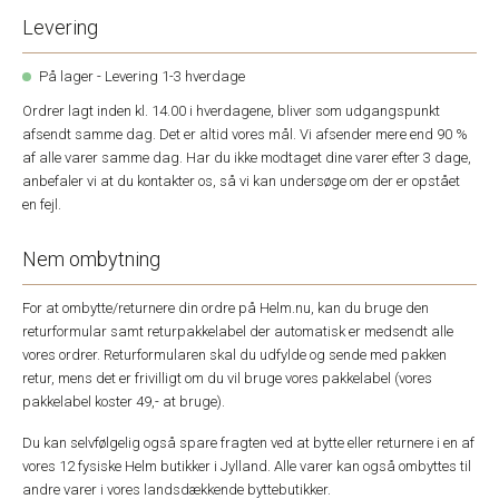
Levering
På lager - Levering 1-3 hverdage
Ordrer lagt inden kl. 14.00 i hverdagene, bliver som udgangspunkt
afsendt samme dag. Det er altid vores mål. Vi afsender mere end 90 %
af alle varer samme dag. Har du ikke modtaget dine varer efter 3 dage,
anbefaler vi at du kontakter os, så vi kan undersøge om der er opstået
en fejl.
Nem ombytning
For at ombytte/returnere din ordre på Helm.nu, kan du bruge den
returformular samt returpakkelabel der automatisk er medsendt alle
vores ordrer. Returformularen skal du udfylde og sende med pakken
retur, mens det er frivilligt om du vil bruge vores pakkelabel (vores
pakkelabel koster 49,- at bruge).
Du kan selvfølgelig også spare fragten ved at bytte eller returnere i en af
vores 12 fysiske Helm butikker i Jylland. Alle varer kan også ombyttes til
andre varer i vores landsdækkende byttebutikker.