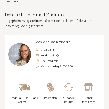
Læs mere
Del dine billeder med @helm.nu
@helm.nu
#okhelm
Tag
og
, så bliver dine billeder måske vist her.
Inspirer og lad dig inspirere.
Måske jeg kan hjælpe dig?
97 21 23 48
kundeservice@helm.nu
Chat med mig
Mandag-fredag: 9.00-15.00
Fragt fra 29 kr. - Gratis
Prismatch
90 dages
Dansk
over 499 kr.
returret
familieejet