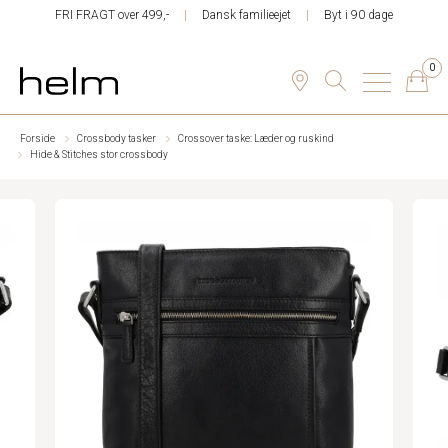
FRI FRAGT over 499,-
Dansk familieejet
Byt i 90 dage
0
Forside
Crossbody tasker
Crossover taske: Læder og ruskind
Hide & Stitches stor crossbody