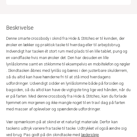
Beskrivelse
Denne smarte crossbody i skind fra Hide & Stitches er til kvinden, der
ønsker en lækker og praktisk taske til hverdag eller til arbejdsbrug.
Indvendigt har tasken ét stort rum med plads til en lille tablet, pung og
en vandflaske hvis man ønsker det. Den har desuden en lille
lynlåslomme samt en stiklomme til eksempelvis en mobiltelefon og nøgler
. Skindtasken åbnes med lynlås og bæres i den justerbare skulderrem,
så du altid kan have hænderne fri til at stå imod hverdagens
udfordringer. Udvendigt sidder en lynlåslomme både på forsiden og
bagsiden, så du altid kan have de vigtigste ting lige ved hånden, når du
er på farten. Med denne crossbody fra Hide & Stitches, kan du forlade
hjemmet om morgenen og ikke mangle noget til en travl dag på farten
med masser af oplevelser og spændende udfordringer.
Vær opmærksom på at skind er et naturligt materiale. Derfor kan
taskens udtryk variere fra taske til taske. Udtrykket vil også ændre sig
ved brug. Pas godt på din skindtaske med
læderpleje
.