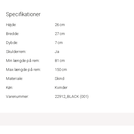
Specifikationer
Højde:
26 cm
Bredde:
27 cm
Dybde:
7 cm
Skulderrem:
Ja
Min længde på rem:
81 cm
Max længde på rem:
150 cm
Materiale:
Skind
Køn:
Kvinder
Varenummer:
22912_BLACK (001)