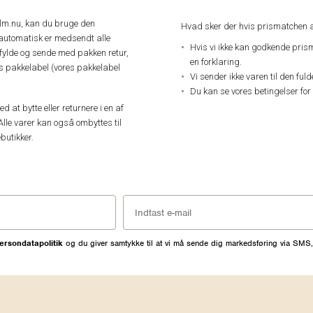
elm.nu, kan du bruge den
Hvad sker der hvis prismatchen a
automatisk er medsendt alle
Hvis vi ikke kan godkende pris
dfylde og sende med pakken retur,
en forklaring.
res pakkelabel (vores pakkelabel
Vi sender ikke varen til den ful
Du kan se vores betingelser for
 at bytte eller returnere i en af
Alle varer kan også ombyttes til
butikker.
ersondatapolitik
og du giver samtykke til at vi må sende dig markedsføring via SMS,