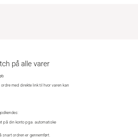
ch på alle varer
køb
n ordre med direkte link til hvor varen kan
godkendes:
vet på din konto pga. automatiske
å snart ordren er gennemført.