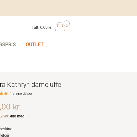
0
I alt:
0,00 kr.
GSPRIS
OUTLET
ra Kathryn dameluffe
1 anmeldelser
00 kr.
eskind
efoer