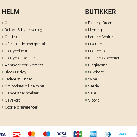
HELM
BUTIKKER
Om os
Esbjerg Broen
Butiks- & bytteoversigt
Herning
Guides
herningCentret
Ofte stillede spørgsmål
Hjørring
Fortrydelsesret
Holstebro
Fortryd dit køb her
Kolding Storcenter
Åbningstider & events
Ringkøbing
Black Friday
Silkeborg
Ledige stillinger
Skive
Om cookies på helm.nu
Varde
Handelsbetingelser
Vejle
Gavekort
Viborg
Cookie-præferencer