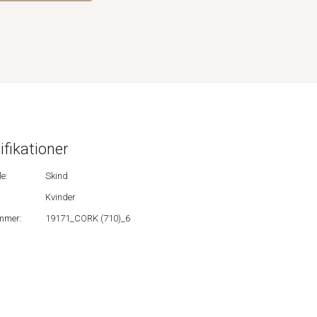
ifikationer
e:
Skind
Kvinder
mmer:
19171_CORK (710)_6