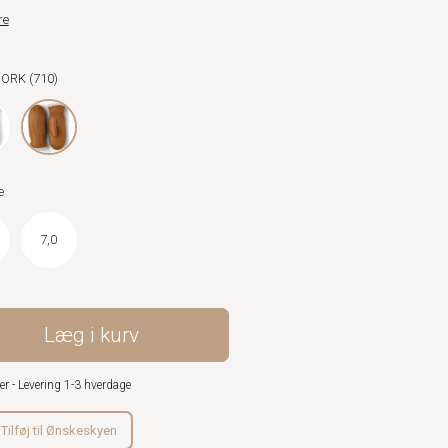
re
CORK (710)
e
7,0
Læg i kurv
er - Levering 1-3 hverdage
Tilføj til Ønskeskyen