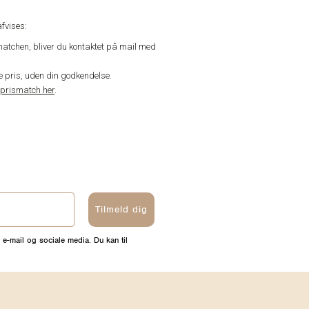
fvises:
matchen, bliver du kontaktet på mail med
de pris, uden din godkendelse.
prismatch her
.
Tilmeld dig
 e-mail og sociale media. Du kan til