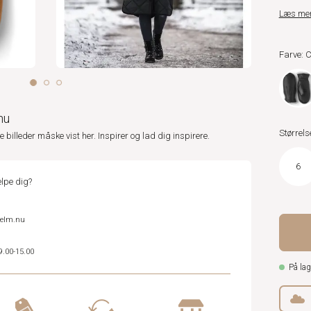
Læs me
Farve: 
nu
Størrels
ne billeder måske vist her. Inspirer og lad dig inspirere.
6
lpe dig?
helm.nu
9.00-15.00
På lag