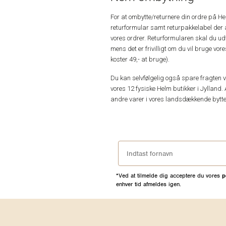
For at ombytte/returnere din ordre på H
returformular samt returpakkelabel der 
vores ordrer. Returformularen skal du u
mens det er frivilligt om du vil bruge vo
koster 49,- at bruge).
Du kan selvfølgelig også spare fragten ved
vores 12 fysiske Helm butikker i Jylland. 
andre varer i vores landsdækkende bytte
*Ved at tilmelde dig acceptere du vores
p
enhver tid afmeldes igen.