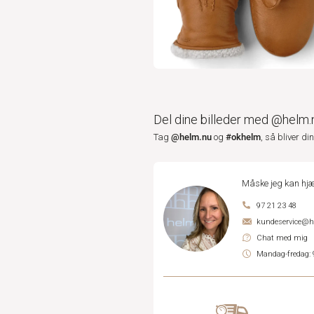
Del dine billeder med @helm.
@helm.nu
#okhelm
Tag
og
, så bliver di
Måske jeg kan hjæ
97 21 23 48
kundeservice@
Chat med mig
Mandag-fredag: 