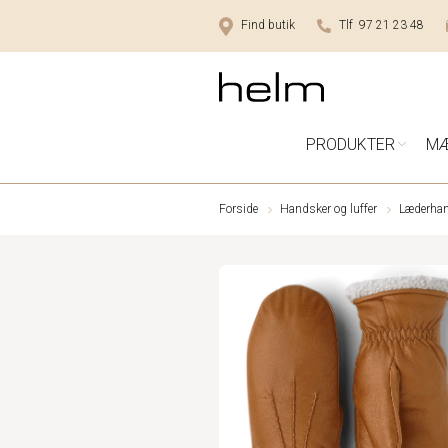
Find butik
Tlf 97 21 23 48
PRODUKTER
M
Forside
Handsker og luffer
Læderha