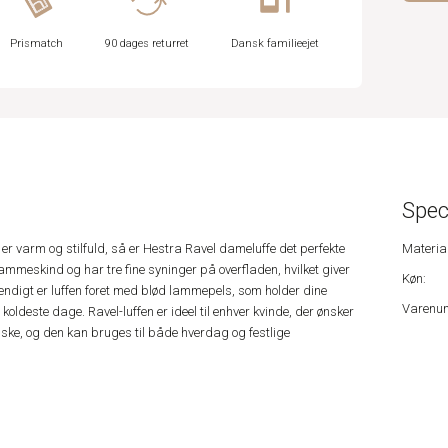
Prismatch
90 dages returret
Dansk familieejet
Spec
er varm og stilfuld, så er Hestra Ravel dameluffe det perfekte
Material
lammeskind og har tre fine syninger på overfladen, hvilket giver
Køn:
vendigt er luffen foret med blød lammepels, som holder dine
Varenu
ldeste dage. Ravel-luffen er ideel til enhver kvinde, der ønsker
ske, og den kan bruges til både hverdag og festlige