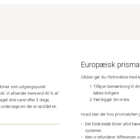
Europæisk prismat
Sådan gør du i forbindelse med 
Tilføj en bemærkning til di
e, bliver som udgangspunkt
købes billigere
ål. Vi afsender mere end 90 % af
Færdiggør din ordre.
get dine varer efter 3 dage,
an undersøge om der er opstået en
Hvad sker der hvis prismatchen 
Det fulde beløb bliver altid hæ
systemer,
Men vi refunderer differencen s