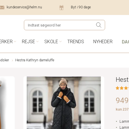
kundeservice@helm.nu
Byt i 90 dage
DA
ÆRKER
REJSE
SKOLE
TRENDS
NYHEDER
ndsker
Hestra Kathryn dameluffe
Hest
949,
Lamm
Lamm