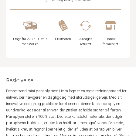
Fragt fra 29 kr. - Gratis
Prismatch
90 dages
Dansk
over 499 kr.
returret
familieejet
Beskrivelse
Denne trend mini paraply med Helm logo er en ægte redningsmand for
enhver, der navigerer en dagligdag med uforudsigelige vejr. Med sit
innovative design og praktiske funktioner er denne taskeparaply en
uundværlig ledsager til enhver, der ønsker at holde sig tør på farten.
Paraplyen stel er i 100% stål. Det lette kunststofmateriale, der udgør
paraplyens baldakin, er ikke kun holdbart, men også vandafvisende,
hvilket sikrer, at regndråberne let glider af, uden at paraplyen bliver
tung og besværlig at håndtere. Med en imponerende diameter på 96 cm