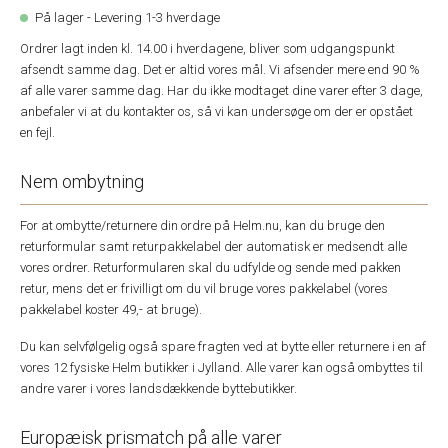
På lager - Levering 1-3 hverdage
Ordrer lagt inden kl. 14.00 i hverdagene, bliver som udgangspunkt
afsendt samme dag. Det er altid vores mål. Vi afsender mere end 90 %
af alle varer samme dag. Har du ikke modtaget dine varer efter 3 dage,
anbefaler vi at du kontakter os, så vi kan undersøge om der er opstået
en fejl.
Nem ombytning
For at ombytte/returnere din ordre på Helm.nu, kan du bruge den
returformular samt returpakkelabel der automatisk er medsendt alle
vores ordrer. Returformularen skal du udfylde og sende med pakken
retur, mens det er frivilligt om du vil bruge vores pakkelabel (vores
pakkelabel koster 49,- at bruge).
Du kan selvfølgelig også spare fragten ved at bytte eller returnere i en af
vores 12 fysiske Helm butikker i Jylland. Alle varer kan også ombyttes til
andre varer i vores landsdækkende byttebutikker.
Europæisk prismatch på alle varer