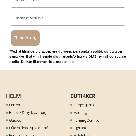
Tilmeld dig
*Ved at tilmelde dig acceptere du vores
persondatapolitik
og du giver
samtykke til at vi må sende dig markedsføring via SMS, e-mail og sociale
media. Du kan til enhver tid afmeldes igen.
HELM
BUTIKKER
Om os
Esbjerg Broen
Butiks- & bytteoversigt
Herning
Guides
herningCentret
Ofte stillede spørgsmål
Hjørring
Fortrydelsesret
Holstebro