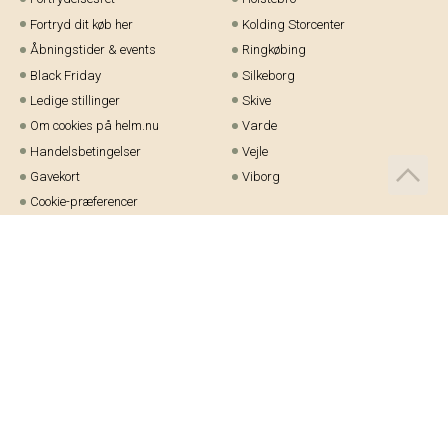
Fortryd dit køb her
Kolding Storcenter
Åbningstider & events
Ringkøbing
Black Friday
Silkeborg
Ledige stillinger
Skive
Om cookies på helm.nu
Varde
Handelsbetingelser
Vejle
Gavekort
Viborg
Cookie-præferencer
Telefon:
97 21 23 48
Email:
kundeservice@helm.nu
Mandag-fredag: 9.00-15.00