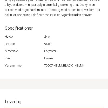
tilbyder denne mini paraply tilstrækkelig dækning til at beskytte en
person mod regnens elementer, samtidig med at den forbliver kompakt
nok til at passe ind i de fleste tasker eller rygsække uden besvær.
Specifikationer
Højde:
24 cm
Bredde:
96 cm
Materiale:
Polyester
Køn:
Unisex
Varenummer:
70007-HELM_BLACK (HELM)
Levering