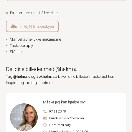
På lager - Levering 1-3 hverdage
Tilføj til Ønskeskyen
Manuel åbne-lukke mekanisme
Taskeparaply
Stålstel
Del dine billeder med @helm.nu
@helm.nu
#okhelm
Tag
og
, så bliver dine billeder måske vist her.
Inspirer og lad dig inspirere.
Måske jeg kan hjælpe dig?
97 21 23 48
kundeservice@helm.nu
Chat med mig
Mandag-fredag: 9.00-15.00