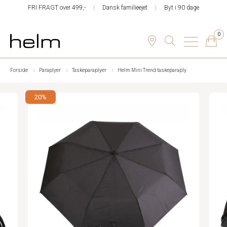
FRI FRAGT over 499,-
Dansk familieejet
Byt i 90 dage
0
Forside
Paraplyer
Taskeparaplyer
Helm Mini Trend taskeparaply
20%