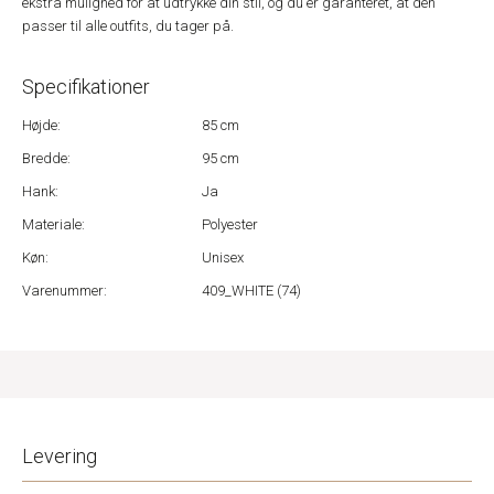
ekstra mulighed for at udtrykke din stil, og du er garanteret, at den
passer til alle outfits, du tager på.
Specifikationer
Højde:
85 cm
Bredde:
95 cm
Hank:
Ja
Materiale:
Polyester
Køn:
Unisex
Varenummer:
409_WHITE (74)
Levering