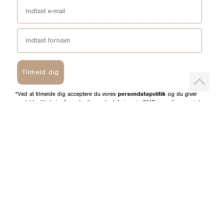
Tilmeld dig
*Ved at tilmelde dig acceptere du vores
persondatapolitik
og du giver
samtykke til at vi må sende dig markedsføring via SMS, e-mail og sociale
media. Du kan til enhver tid afmeldes igen.
HELM
BUTIKKER
Om os
Esbjerg Broen
Butiks- & bytteoversigt
Herning
Guides
herningCentret
Ofte stillede spørgsmål
Hjørring