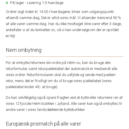
På lager - Levering 1-3 hverdage
Ordrer lagt inden kl. 14.00 i hverdagene, bliver som udgangspunkt
afsendt samme dag. Det er altid vores mål. Vi afsender mere end 90 %
af alle varer samme dag. Har du ikke modtaget dine varer efter 3 dage,
anbefaler vi at du kontakter os, så vi kan undersøge om der er opstået
en fejl.
Nem ombytning
For at ombytte/returnere din ordre på Helm.nu, kan du bruge den
returformular samt returpakkelabel der automatisk er medsendt alle
vores ordrer. Returformularen skal du udfylde og sende med pakken
retur, mens det er frivilligt om du vil bruge vores pakkelabel (vores
pakkelabel koster 49,- at bruge).
Du kan selvfølgelig også spare fragten ved at bytte eller returnere i en af
vores 12 fysiske Helm butikker i Jylland. Alle varer kan også ombyttes til
andre varer i vores landsdækkende byttebutikker.
Europæisk prismatch på alle varer