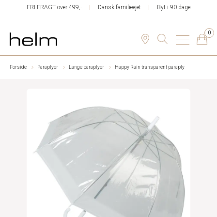
FRI FRAGT over 499,-
Dansk familieejet
Byt i 90 dage
0
Forside
Paraplyer
Lange paraplyer
Happy Rain transparent paraply