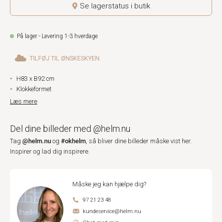
Se lagerstatus i butik
På lager - Levering 1-3 hverdage
TILFØJ TIL ØNSKESKYEN
H83 x B92 cm
Klokkeformet
Læs mere
Del dine billeder med @helm.nu
@helm.nu
#okhelm
Tag
og
, så bliver dine billeder måske vist her.
Inspirer og lad dig inspirere.
Måske jeg kan hjælpe dig?
97 21 23 48
kundeservice@helm.nu