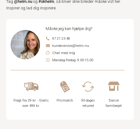
@helm.nu
#okhelm
Tag
og
, så bliver dine billeder måske vist her.
Inspirer og lad dig inspirere.
Måske jeg kan hjælpe dig?
97 21 23 48
kundeservice@helm.nu
Chat med mig
Mandag-fredag: 9.00-15.00
Fragt fra 29 kr. - Gratis
Prismatch
90 dages
Dansk
over 499 kr.
returret
familieejet