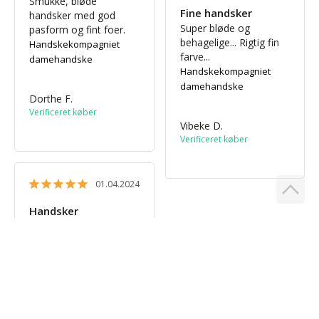
Smukke, bløde 
Fine handsker
handsker med god 
Super bløde og 
pasform og fint foer.
behagelige... Rigtig fin 
Handskekompagniet
farve...
damehandske
Handskekompagniet
damehandske
Dorthe F.
Vibeke D.
01.04.2024
Handsker
Dejlige bløde 
skindhandsker.. Dem er 
jeg glad for
Handskekompagniet
dame handske