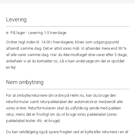
Levering
På lager - Levering 1-3 hverdage
Ordrer lagt inden kl. 14.00 i hverdagene, bliver som udgangspunkt
afsendt samme dag. Det er altid vores mål. Vi afsender mere end 90 %
af alle varer samme dag. Har du ikke modtaget dine varer efter 3 dage,
anbefaler vi at du kontakter os, så vi kan undersøge om der er opstået
en fejl.
Nem ombytning
For at ombytte/returnere din ordre på Helm.nu, kan du bruge den
returformular samt returpakkelabel der automatisk er medsendt alle
vores ordrer. Returformularen skal du udfylde og sende med pakken
retur, mens det er frivilligt om du vil bruge vores pakkelabel (vores
pakkelabel koster 49,- at bruge).
Du kan selvfølgelig også spare fragten ved at bytte eller returnere i en af