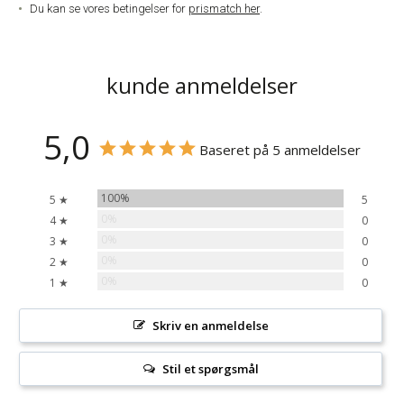
Du kan se vores betingelser for
prismatch her
.
kunde anmeldelser
5,0
Baseret på 5 anmeldelser
100%
5 ★
5
0%
4 ★
0
0%
3 ★
0
0%
2 ★
0
0%
1 ★
0
Skriv en anmeldelse
Stil et spørgsmål