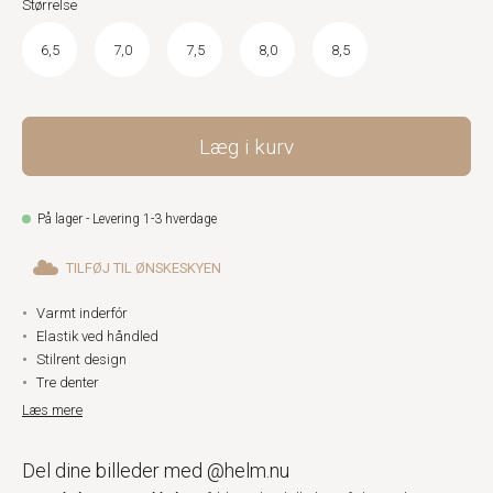
Størrelse
6,5
7,0
7,5
8,0
8,5
Læg i kurv
På lager - Levering 1-3 hverdage
TILFØJ TIL ØNSKESKYEN
Varmt inderfór
Elastik ved håndled
Stilrent design
Tre denter
Læs mere
Del dine billeder med @helm.nu