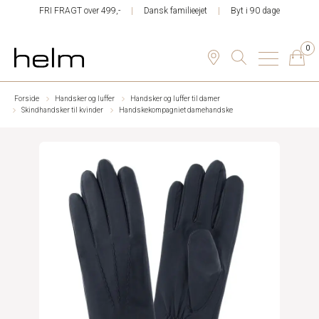
FRI FRAGT over 499,-
Dansk familieejet
Byt i 90 dage
0
Forside
Handsker og luffer
Handsker og luffer til damer
Skindhandsker til kvinder
Handskekompagniet damehandske