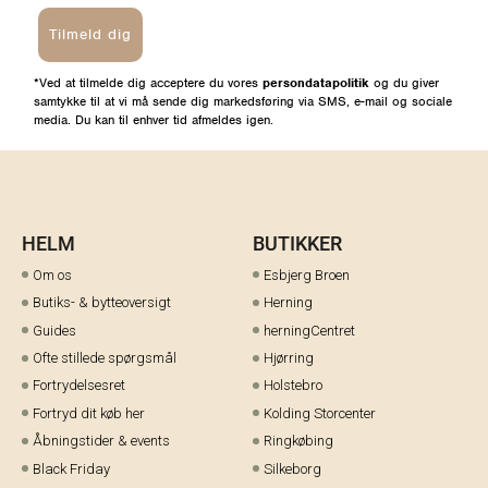
Tilmeld dig
*Ved at tilmelde dig acceptere du vores
persondatapolitik
og du giver
samtykke til at vi må sende dig markedsføring via SMS, e-mail og sociale
media. Du kan til enhver tid afmeldes igen.
HELM
BUTIKKER
Om os
Esbjerg Broen
Butiks- & bytteoversigt
Herning
Guides
herningCentret
Ofte stillede spørgsmål
Hjørring
Fortrydelsesret
Holstebro
Fortryd dit køb her
Kolding Storcenter
Åbningstider & events
Ringkøbing
Black Friday
Silkeborg