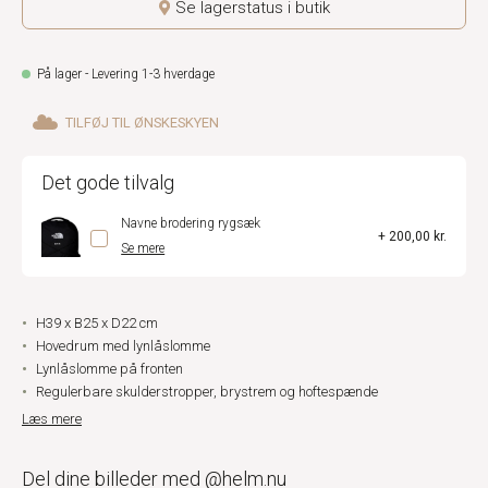
Se lagerstatus i butik
På lager - Levering 1-3 hverdage
TILFØJ TIL ØNSKESKYEN
Det gode tilvalg
Navne brodering rygsæk
+ 200,00 kr.
Se mere
H39 x B25 x D22 cm
Hovedrum med lynlåslomme
Lynlåslomme på fronten
Regulerbare skulderstropper, brystrem og hoftespænde
Læs mere
Del dine billeder med @helm.nu