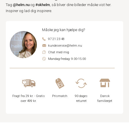
@helm.nu
#okhelm
Tag
og
, så bliver dine billeder måske vist her.
Inspirer og lad dig inspirere.
Måske jeg kan hjælpe dig?
97 21 23 48
kundeservice@helm.nu
Chat med mig
Mandag-fredag: 9.00-15.00
Fragt fra 29 kr. - Gratis
Prismatch
90 dages
Dansk
over 499 kr.
returret
familieejet