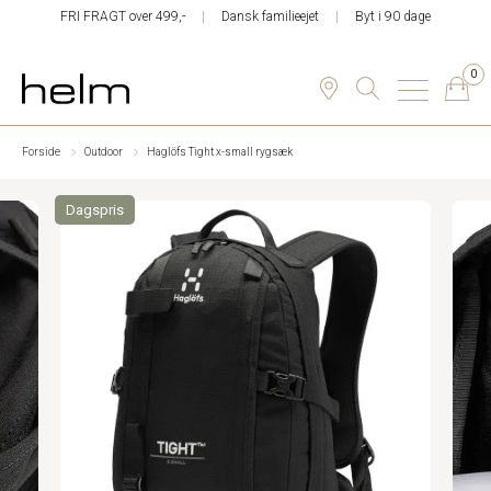
FRI FRAGT over 499,-
Dansk familieejet
Byt i 90 dage
0
Forside
Outdoor
Haglöfs Tight x-small rygsæk
Dagspris