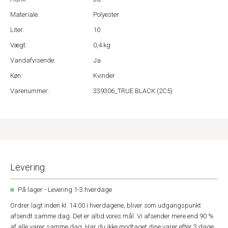
Materiale:
Polyester
Liter:
10
Vægt:
0,4 kg
Vandafvisende:
Ja
Køn:
Kvinder
Varenummer:
339306_TRUE BLACK (2C5)
Levering
På lager - Levering 1-3 hverdage
Ordrer lagt inden kl. 14.00 i hverdagene, bliver som udgangspunkt
afsendt samme dag. Det er altid vores mål. Vi afsender mere end 90 %
af alle varer samme dag. Har du ikke modtaget dine varer efter 3 dage,