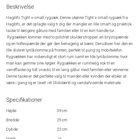
Beskrivelse
Haglöfs Tight x-small rygsæk. Denne skønne Tight x-small rygsæk fra
Haglöfs, er det oplagte valg ti dig der mangler en lille smart og praktisk
taske til længere gåture med familien eller til en kort handle tur.
Rygsækken kommer med to polstret skulderstropper, en brystspænde
og en hoftespænde der gør den behagelig at bære. Derudover har den en
lille diskret lynlåslomme på fronten, perfekt til pung og mobiltelefon.
Rygsækken har indvendigt et stort rum samt en lille lynlåslomme, hvor
man kan gemme sine nøgler. Rygsækken er rummelig nok til en
vandflaske og lidt snacks til en lang gåtur med familien eller vennerne.
Denne taske er det perfekte valg til manden eller kvinden der elsker at
være i gang og er lavet i et Slidstærkt og vandafvisende materiale.
Specifikationer
Højde:
39 cm
Bredde:
25 cm
Dybde:
22 cm
Hank:
Ja