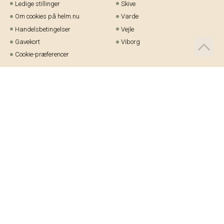
Ledige stillinger
Skive
Om cookies på helm.nu
Varde
Handelsbetingelser
Vejle
Gavekort
Viborg
Cookie-præferencer
Telefon:
97 21 23 48
Email:
kundeservice@helm.nu
Mandag-fredag: 9.00-15.00