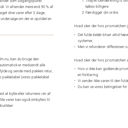
Tilføj en bemærkning til di
e, bliver som udgangspunkt
købes billigere
ål. Vi afsender mere end 90 % af
Færdiggør din ordre.
get dine varer efter 3 dage,
an undersøge om der er opstået en
Hvad sker der hvis prismatchen 
Det fulde beløb bliver altid hæ
systemer,
Men vi refunderer differencen s
elm.nu, kan du bruge den
Hvad sker der hvis prismatchen a
automatisk er medsendt alle
Hvis vi ikke kan godkende pris
dfylde og sende med pakken retur,
en forklaring.
res pakkelabel (vores pakkelabel
Vi sender ikke varen til den ful
Du kan se vores betingelser for
 at bytte eller returnere i en af
Alle varer kan også ombyttes til
butikker.