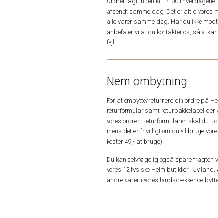
Ordrer lagt inden kl. 14.00 i hverdagen
afsendt samme dag. Det er altid vores m
alle varer samme dag. Har du ikke modta
anbefaler vi at du kontakter os, så vi k
fejl.
Nem ombytning
For at ombytte/returnere din ordre på H
returformular samt returpakkelabel der 
vores ordrer. Returformularen skal du u
mens det er frivilligt om du vil bruge vo
koster 49,- at bruge).
Du kan selvfølgelig også spare fragten ved
vores 12 fysiske Helm butikker i Jylland. 
andre varer i vores landsdækkende bytte