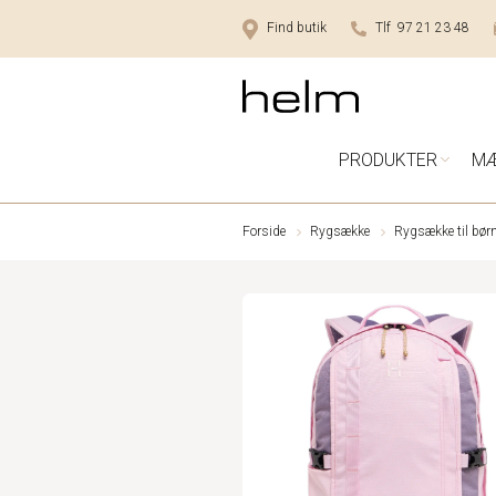
Find butik
Tlf 97 21 23 48
PRODUKTER
M
Forside
Rygsække
Rygsække til bør