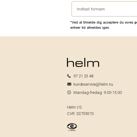
*Ved at tilmelde dig acceptere du vores
p
enhver tid afmeldes igen.
97 21 23 48
kundeservice@helm.nu
Mandag-fredag: 9.00-15.00
Helm I/S
CVR: 33739370