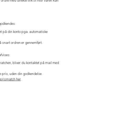
n ordre med direkte link til hvor varen kan
godkendes:
vet på din konto pga. automatiske
å snart ordren er gennemført.
fvises:
matchen, bliver du kontaktet på mail med
de pris, uden din godkendelse.
prismatch her
.