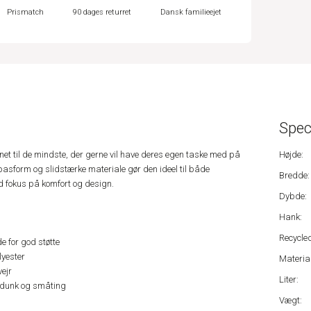
Prismatch
90 dages returret
Dansk familieejet
Spec
et til de mindste, der gerne vil have deres egen taske med på
Højde:
 pasform og slidstærke materiale gør den ideel til både
Bredde:
 fokus på komfort og design.
Dybde:
Hank:
Recycled
for god støtte
lyester
Material
vejr
Liter:
edunk og småting
Vægt: