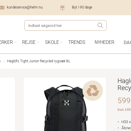
kundeservice@helm.nu
Byt i 90 dage
DA
ÆRKER
REJSE
SKOLE
TRENDS
NYHEDER
n
Haglöfs Tight Junior Recycled rygsæk 8L
Hagl
Recy
599,
H33 x
Åbnes