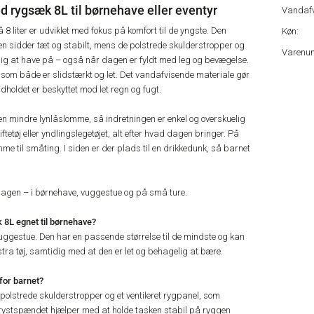
d rygsæk 8L til børnehave eller eventyr
Vandafv
8 liter er udviklet med fokus på komfort til de yngste. Den
Køn:
n sidder tæt og stabilt, mens de polstrede skulderstropper og
Varenu
lig at have på – også når dagen er fyldt med leg og bevægelse.
, som både er slidstærkt og let. Det vandafvisende materiale gør
indholdet er beskyttet mod let regn og fugt.
 mindre lynlåslomme, så indretningen er enkel og overskuelig
ftetøj eller yndlingslegetøjet, alt efter hvad dagen bringer. På
me til småting. I siden er der plads til en drikkedunk, så barnet
rdagen – i børnehave, vuggestue og på små ture.
 8L egnet til børnehave?
vuggestue. Den har en passende størrelse til de mindste og kan
ra tøj, samtidig med at den er let og behagelig at bære.
for barnet?
lstrede skulderstropper og et ventileret rygpanel, som
Brystspændet hjælper med at holde tasken stabil på ryggen