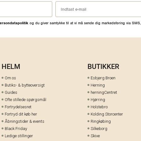
ersondatapolitik
og du giver samtykke til at vi må sende dig markedsføring via SMS,
HELM
BUTIKKER
Om os
Esbjerg Broen
Butiks- & bytteoversigt
Herning
Guides
herningCentret
Ofte stillede spørgsmål
Hjørring
Fortrydelsesret
Holstebro
Fortryd dit køb her
Kolding Storcenter
Åbningstider & events
Ringkøbing
Black Friday
Silkeborg
Ledige stillinger
Skive