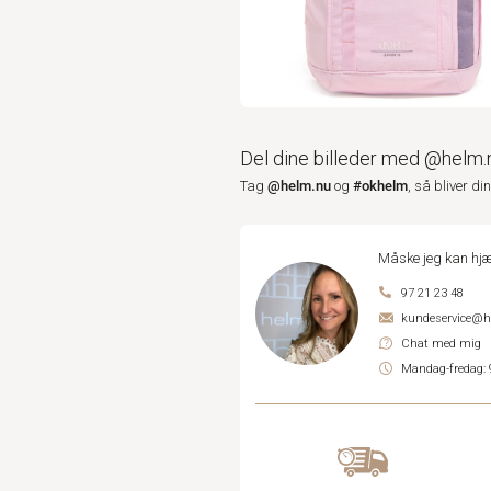
Del dine billeder med @helm.
@helm.nu
#okhelm
Tag
og
, så bliver di
Måske jeg kan hjæ
97 21 23 48
kundeservice@
Chat med mig
Mandag-fredag: 