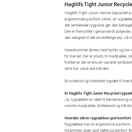
Haglöfs Tight Junior Recycle
Haglöfs Tight Junior med en kapacitet på 
ergonomiske pasform sikrer, at rygsække
det ventilerede rygpanel gør den behage
Den er fremstillet i genanvendt polyester
den velegnet til det omskiftelige vejr, så 
Hovedrummet åbnes med lynlås og har en
for barnet. Der er plads til madpakke, ski
fronten er der endnu en vandret lynlåslom
altid har vand ved hånden.
En praktisk og funktionel rygsæk til hve
Er Haglöfs Tight Junior Recycled rygsæk
Ja, rygsækken er ideel til børnehave og 
rumme madpakke, drikkedunk og lidt ekst
Hvordan sikrer rygsækken god komfort 
Rygsækken har en ergonomisk pasform, po
tilsammen giver god støtte og komfort. 