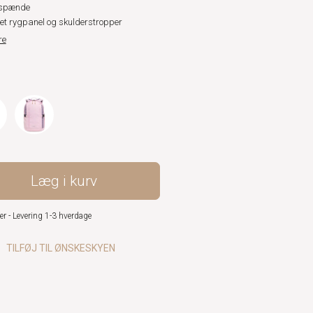
tspænde
ret rygpanel og skulderstropper
re
Læg i kurv
er - Levering 1-3 hverdage
TILFØJ TIL ØNSKESKYEN