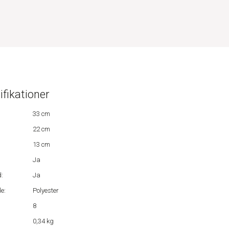
ifikationer
33 cm
22 cm
13 cm
Ja
:
Ja
e:
Polyester
8
0,34 kg