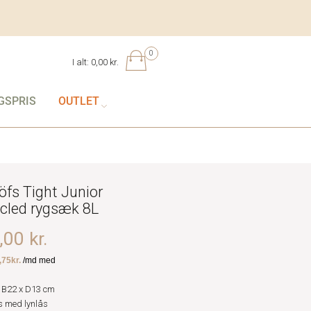
0
I alt:
0,00 kr.
GSPRIS
OUTLET
öfs Tight Junior
cled rygsæk 8L
00 kr.
 B22 x D13 cm
 med lynlås