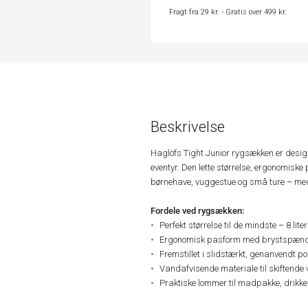
Fragt fra 29 kr. - Gratis over 499 kr.
Beskrivelse
Haglöfs Tight Junior rygsækken er design
eventyr. Den lette størrelse, ergonomiske
børnehave, vuggestue og små ture – med
Fordele ved rygsækken:
Perfekt størrelse til de mindste – 8 liter
Ergonomisk pasform med brystspænde 
Fremstillet i slidstærkt, genanvendt po
Vandafvisende materiale til skiftende 
Praktiske lommer til madpakke, drikk