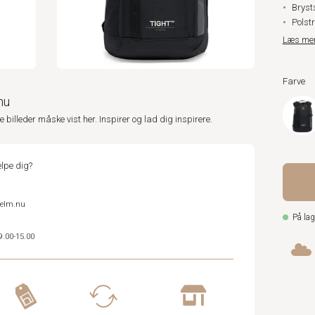
Brys
Polst
Læs me
Farve
nu
ne billeder måske vist her. Inspirer og lad dig inspirere.
lpe dig?
helm.nu
På lag
9.00-15.00