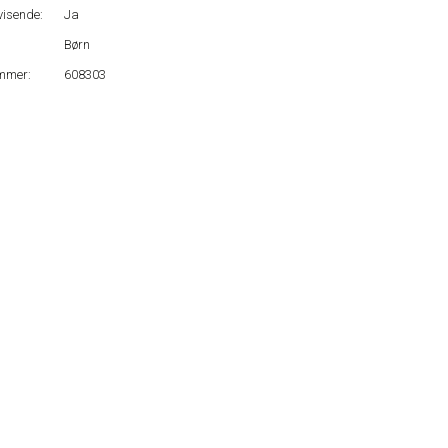
isende:
Ja
Børn
mmer:
608303