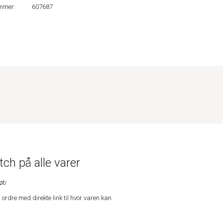
mmer:
607687
ch på alle varer
køb
n ordre med direkte link til hvor varen kan