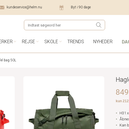
kundeservice@helm.nu
Byt i 90 dage
DA
ÆRKER
REJSE
SKOLE
TRENDS
NYHEDER
fel bag 50L
Hagl
849,
H31 x
Åbnes
Kan b