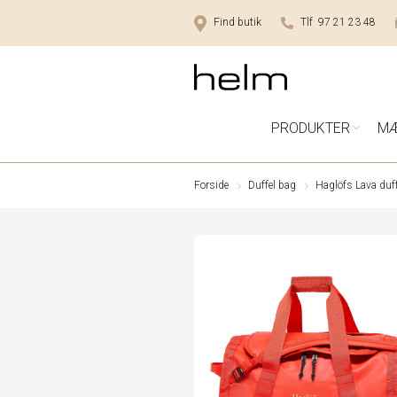
Find butik
Tlf 97 21 23 48
PRODUKTER
M
Forside
Duffel bag
Haglöfs Lava duf