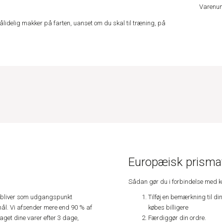
Varenu
ålidelig makker på farten, uanset om du skal til træning, på
Europæisk prismat
Sådan gør du i forbindelse med 
Tilføj en bemærkning til di
e, bliver som udgangspunkt
købes billigere
ål. Vi afsender mere end 90 % af
Færdiggør din ordre.
get dine varer efter 3 dage,