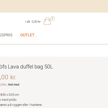
0
I alt:
0,00 kr.
GSPRIS
OUTLET
öfs Lava duffel bag 50L
00 kr.
 B53 x D35 cm
 med lynlås
æres på ryggen eller i hankene