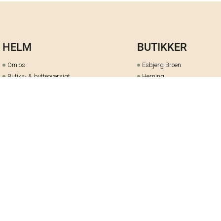
HELM
BUTIKKER
Om os
Esbjerg Broen
Butiks- & bytteoversigt
Herning
Guides
herningCentret
Ofte stillede spørgsmål
Hjørring
Fortrydelsesret
Holstebro
Fortryd dit køb her
Kolding Storcenter
Åbningstider & events
Ringkøbing
Black Friday
Silkeborg
Ledige stillinger
Skive
Om cookies på helm.nu
Varde
Handelsbetingelser
Vejle
Gavekort
Viborg
Cookie-præferencer