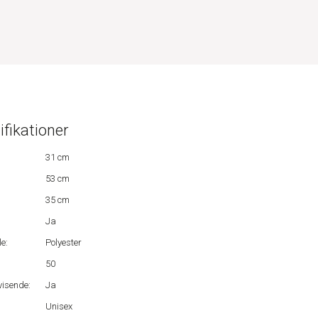
ifikationer
31 cm
53 cm
35 cm
Ja
e:
Polyester
50
isende:
Ja
Unisex