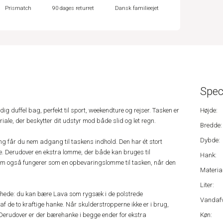
Prismatch
90 dages returret
Dansk familieejet
Spec
g duffel bag, perfekt til sport, weekendture og rejser. Tasken er
Højde:
iale, der beskytter dit udstyr mod både slid og let regn.
Bredde:
Dybde:
g får du nem adgang til taskens indhold. Den har ét stort
 Derudover en ekstra lomme, der både kan bruges til
Hank:
om også fungerer som en opbevaringslomme til tasken, når den
Material
Liter:
ghede: du kan bære Lava som rygsæk i de polstrede
Vandafv
af de to kraftige hanke. Når skulderstropperne ikke er i brug,
Derudover er der bærehanke i begge ender for ekstra
Køn: