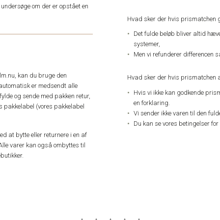
an undersøge om der er opstået en
Hvad sker der hvis prismatchen 
Det fulde beløb bliver altid hæ
systemer,
Men vi refunderer differencen s
elm.nu, kan du bruge den
Hvad sker der hvis prismatchen a
automatisk er medsendt alle
Hvis vi ikke kan godkende pris
dfylde og sende med pakken retur,
en forklaring.
res pakkelabel (vores pakkelabel
Vi sender ikke varen til den ful
Du kan se vores betingelser for
 at bytte eller returnere i en af
Alle varer kan også ombyttes til
butikker.