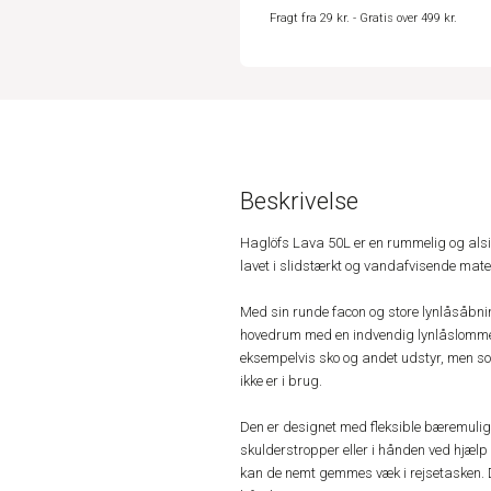
Fragt fra 29 kr. - Gratis over 499 kr.
Beskrivelse
Haglöfs Lava 50L er en rummelig og alsidi
lavet i slidstærkt og vandafvisende mater
Med sin runde facon og store lynlåsåbnin
hovedrum med en indvendig lynlåslomme.
eksempelvis sko og andet udstyr, men s
ikke er i brug.
Den er designet med fleksible bæremuli
skulderstropper eller i hånden ved hjælp 
kan de nemt gemmes væk i rejsetasken. 