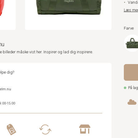
Vanda
Læs me
Farve
nu
ne billeder måske vist her. Inspirer og lad dig inspirere.
lpe dig?
På lag
helm.nu
9.00-15.00