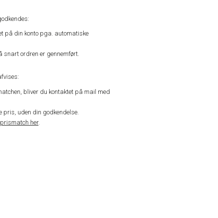
godkendes:
vet på din konto pga. automatiske
å snart ordren er gennemført.
fvises:
matchen, bliver du kontaktet på mail med
de pris, uden din godkendelse.
prismatch her
.