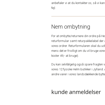
anbefaler vi at du kontakter os, så vi k
fejl.
Nem ombytning
For at ombytte/returnere din ordre på H
returformular samt returpakkelabel der 
vores ordrer. Returformularen skal du u
mens det er frivilligt om du vil bruge vo
koster 49,- at bruge).
Du kan selvfølgelig også spare fragten ved
vores 12 fysiske Helm butikker i Jylland. 
andre varer i vores landsdækkende bytte
kunde anmeldelser