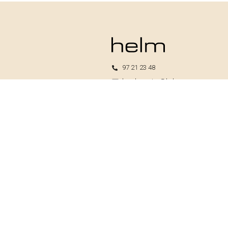
97 21 23 48
kundeservice@helm.nu
Mandag-fredag: 9.00-15.00
Helm I/S
CVR: 33739370