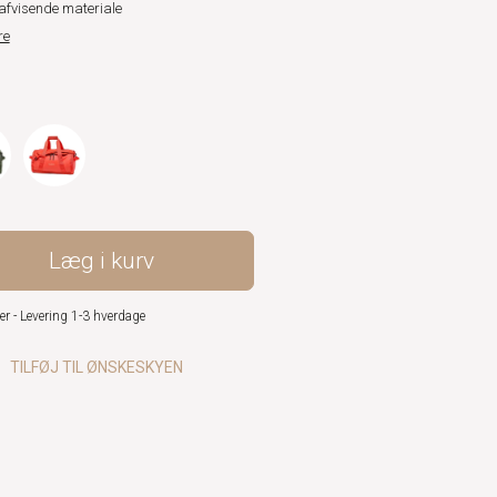
fvisende materiale
re
Læg i kurv
er - Levering 1-3 hverdage
TILFØJ TIL ØNSKESKYEN