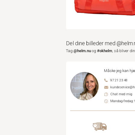
Del dine billeder med @helm.
@helm.nu
#okhelm
Tag
og
, så bliver di
Måske jeg kan hjæ
97 21 23 48
kundeservice@
Chat med mig
Mandag-fredag: 