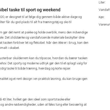
Liter:
ibel taske til sport og weekend
Vandafv
O, er designet til at følge dig gennem både aktive dage og
Køn:
ter får du god plads til alt fra træningstøj og sko til
Varenu
m gør det nemt at pakke og holde overblik, mens den indvendige
ele. Det slidstærke og vandafvisende materiale beskytter dine
 tasken forbliver let og fleksibel. Når den ikke er i brug, kan den
malt i skabet.
justerbar skulderrem kan du tilpasse, hvordan du bærer tasken
 behov. Det sporty og moderne udtryk gør den til et oplagt valg for
dig taske til både træning, hverdag og korte rejser.
litet og et rent design i en praktisk løsning, du kan bruge igen
3 liter, hvilket gør den ideel som sportstaske eller
og andre nødvendigheder, uden at føles tung eller besværlig at