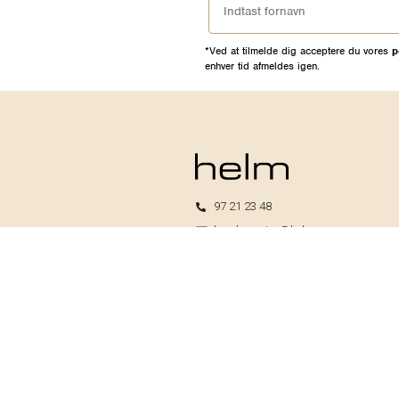
*Ved at tilmelde dig acceptere du vores
p
enhver tid afmeldes igen.
97 21 23 48
kundeservice@helm.nu
Mandag-fredag: 9.00-15.00
Helm I/S
CVR: 33739370