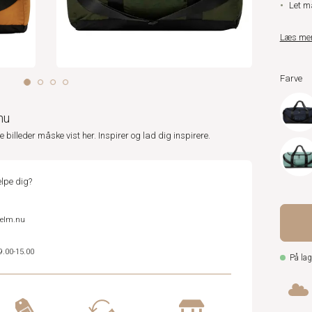
Let m
Læs me
Farve
nu
ne billeder måske vist her. Inspirer og lad dig inspirere.
lpe dig?
helm.nu
9.00-15.00
På lag