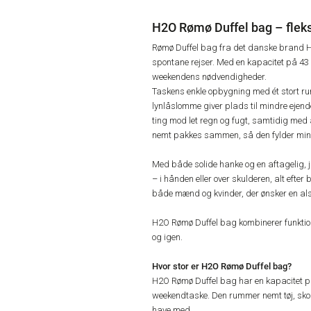
H2O Rømø Duffel bag – fleks
Rømø Duffel bag fra det danske brand H2
spontane rejser. Med en kapacitet på 43 li
weekendens nødvendigheder.
Taskens enkle opbygning med ét stort ru
lynlåslomme giver plads til mindre ejend
ting mod let regn og fugt, samtidig med at
nemt pakkes sammen, så den fylder mini
Med både solide hanke og en aftagelig, 
– i hånden eller over skulderen, alt efter
både mænd og kvinder, der ønsker en alsi
H2O Rømø Duffel bag kombinerer funktiona
og igen.
Hvor stor er H2O Rømø Duffel bag?
H2O Rømø Duffel bag har en kapacitet på 4
weekendtaske. Den rummer nemt tøj, sko 
have med.