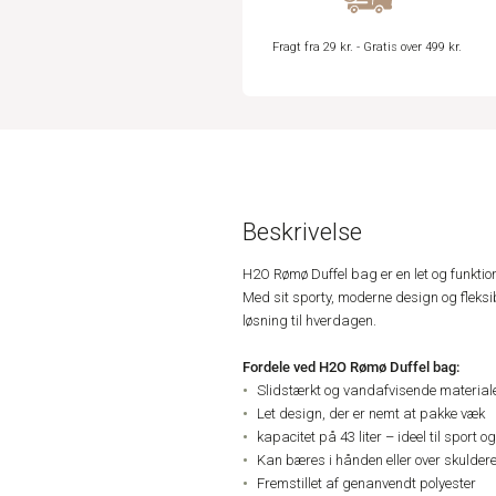
Fragt fra 29 kr. - Gratis over 499 kr.
Beskrivelse
H2O Rømø Duffel bag er en let og funktio
Med sit sporty, moderne design og fleksib
løsning til hverdagen.
Fordele ved H2O Rømø Duffel bag:
Slidstærkt og vandafvisende material
Let design, der er nemt at pakke væk
kapacitet på 43 liter – ideel til sport og
Kan bæres i hånden eller over skulder
Fremstillet af genanvendt polyester