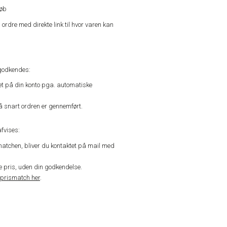
køb
n ordre med direkte link til hvor varen kan
godkendes:
vet på din konto pga. automatiske
å snart ordren er gennemført.
fvises:
matchen, bliver du kontaktet på mail med
de pris, uden din godkendelse.
prismatch her
.