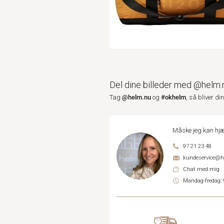
Del dine billeder med @helm.
@helm.nu
#okhelm
Tag
og
, så bliver di
Måske jeg kan hjæ
97 21 23 48
kundeservice@
Chat med mig
Mandag-fredag: 