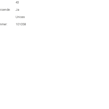
43
isende:
Ja
Unisex
mmer:
101058