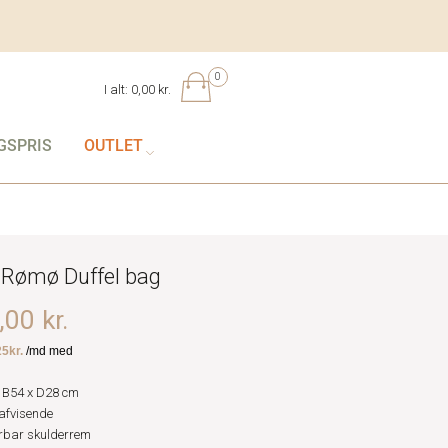
0
I alt:
0,00 kr.
GSPRIS
OUTLET
Rømø Duffel bag
00 kr.
 B54 x D28 cm
fvisende
rbar skulderrem