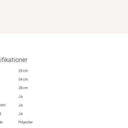
ifikationer
29 cm
54 cm
28 cm
Ja
rem:
Ja
:
Ja
e:
Polyester