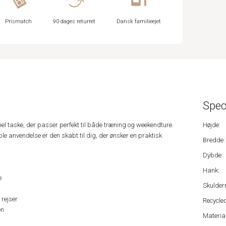
Prismatch
90 dages returret
Dansk familieejet
Spec
nel taske, der passer perfekt til både træning og weekendture.
Højde:
le anvendelse er den skabt til dig, der ønsker en praktisk
Bredde:
Dybde:
Hank:
e
Skulder
 rejser
Recycled
en
Material