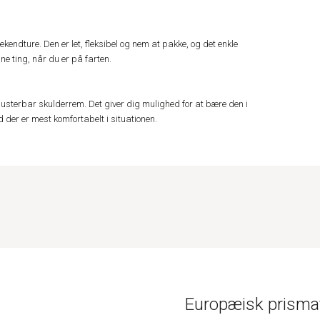
eekendture. Den er let, fleksibel og nem at pakke, og det enkle
ne ting, når du er på farten.
usterbar skulderrem. Det giver dig mulighed for at bære den i
d der er mest komfortabelt i situationen.
Europæisk prismat