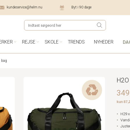
kundeservice@helm.nu
Byt i 90 dage
DA
ÆRKER
REJSE
SKOLE
TRENDS
NYHEDER
 bag
H2O 
349,
H29 x
Vanda
Juste