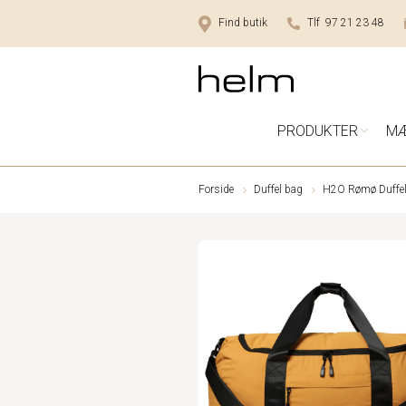
Find butik
Tlf 97 21 23 48
PRODUKTER
M
Forside
Duffel bag
H2O Rømø Duffel