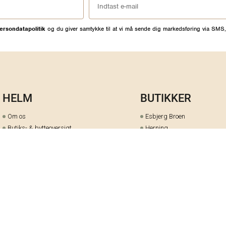
ersondatapolitik
og du giver samtykke til at vi må sende dig markedsføring via SMS,
HELM
BUTIKKER
Om os
Esbjerg Broen
Butiks- & bytteoversigt
Herning
Guides
herningCentret
Ofte stillede spørgsmål
Hjørring
Fortrydelsesret
Holstebro
Fortryd dit køb her
Kolding Storcenter
Åbningstider & events
Ringkøbing
Black Friday
Silkeborg
Ledige stillinger
Skive
Om cookies på helm.nu
Varde