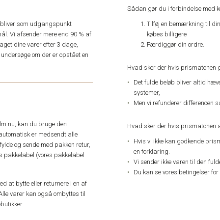
Sådan gør du i forbindelse med 
Tilføj en bemærkning til di
e, bliver som udgangspunkt
købes billigere
ål. Vi afsender mere end 90 % af
Færdiggør din ordre.
get dine varer efter 3 dage,
an undersøge om der er opstået en
Hvad sker der hvis prismatchen 
Det fulde beløb bliver altid hæ
systemer,
Men vi refunderer differencen s
elm.nu, kan du bruge den
Hvad sker der hvis prismatchen a
automatisk er medsendt alle
Hvis vi ikke kan godkende pris
dfylde og sende med pakken retur,
en forklaring.
res pakkelabel (vores pakkelabel
Vi sender ikke varen til den ful
Du kan se vores betingelser for
 at bytte eller returnere i en af
Alle varer kan også ombyttes til
butikker.