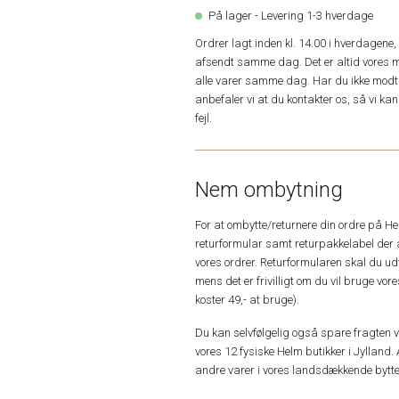
På lager - Levering 1-3 hverdage
Ordrer lagt inden kl. 14.00 i hverdagen
afsendt samme dag. Det er altid vores m
alle varer samme dag. Har du ikke modta
anbefaler vi at du kontakter os, så vi k
fejl.
Nem ombytning
For at ombytte/returnere din ordre på H
returformular samt returpakkelabel der 
vores ordrer. Returformularen skal du u
mens det er frivilligt om du vil bruge vo
koster 49,- at bruge).
Du kan selvfølgelig også spare fragten ved
vores 12 fysiske Helm butikker i Jylland. 
andre varer i vores landsdækkende bytte