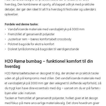
hverdag, Den kombinerer et sporty, afslappet udtryk med praktiske
detaljer, der gør den ideel til alt fra hverdag til festivaler og udendørs
oplevelser.
Fordele ved denne taske:
Vandafvisende materiale med vandsøjletryk på 3000 mm
Fremstillet af genanvendt polyester
Justerbar rem – bæres komfortabelt crossbody
Polstret bagside for ekstra komfort
Diskret lynlåslomme på bagsiden til værdigenstande
H2O Rømø bumbag – funktionel komfort til din
hverdag
H2O Rømø bæltetasken er designet til dig, der ønsker en praktisk taske
uden at gå på kompromis med stilen. Det vandafvisende materiale med
et vandsøjletryk på 3000 mm gør den velegnet til skiftende vejrforhold, så
du trygt kan have dine essentials med dig – uanset om du er på farten i
byen eller ude i naturen.
Tasken er fremstillet af genanvendt polyester, hvilket giver et let design
med fokus på mere ansvarlige materialevalg. Det store hovedrum giver