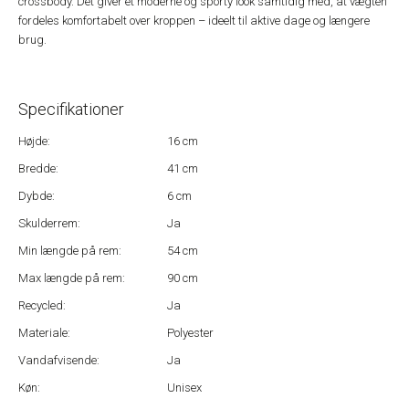
crossbody. Det giver et moderne og sporty look samtidig med, at vægten
fordeles komfortabelt over kroppen – ideelt til aktive dage og længere
brug.
Specifikationer
Højde:
16 cm
Bredde:
41 cm
Dybde:
6 cm
Skulderrem:
Ja
Min længde på rem:
54 cm
Max længde på rem:
90 cm
Recycled:
Ja
Materiale:
Polyester
Vandafvisende:
Ja
Køn:
Unisex