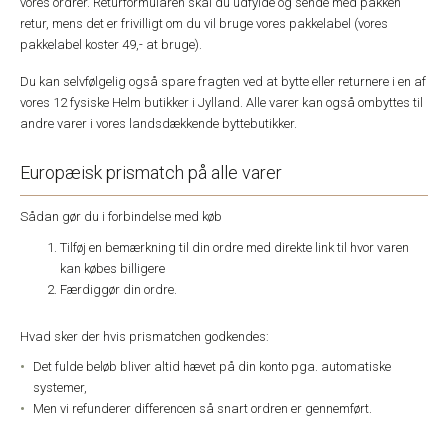
vores ordrer. Returformularen skal du udfylde og sende med pakken
retur, mens det er frivilligt om du vil bruge vores pakkelabel (vores
pakkelabel koster 49,- at bruge).
Du kan selvfølgelig også spare fragten ved at bytte eller returnere i en af
vores 12 fysiske Helm butikker i Jylland. Alle varer kan også ombyttes til
andre varer i vores landsdækkende byttebutikker.
Europæisk prismatch på alle varer
Sådan gør du i forbindelse med køb
Tilføj en bemærkning til din ordre med direkte link til hvor varen
kan købes billigere
Færdiggør din ordre.
Hvad sker der hvis prismatchen godkendes:
Det fulde beløb bliver altid hævet på din konto pga. automatiske
systemer,
Men vi refunderer differencen så snart ordren er gennemført.