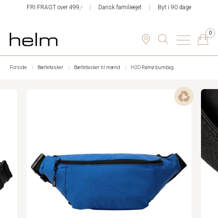
FRI FRAGT over 499,-
Dansk familieejet
Byt i 90 dage
0
Forside
Bæltetasker
Bæltetasker til mænd
H2O Rømø bumbag