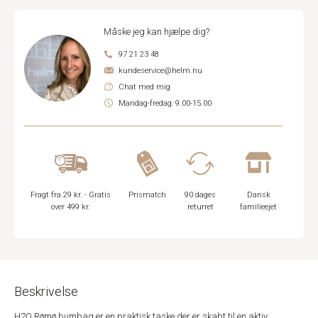
Måske jeg kan hjælpe dig?
97 21 23 48
kundeservice@helm.nu
Chat med mig
Mandag-fredag: 9.00-15.00
Fragt fra 29 kr. - Gratis
Prismatch
90 dages
Dansk
over 499 kr.
returret
familieejet
Beskrivelse
H2O Rømø bumbag er en praktisk taske der er skabt til en aktiv