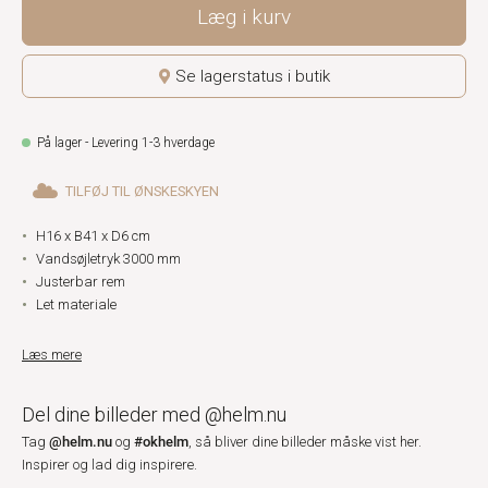
Læg i kurv
Se lagerstatus i butik
På lager - Levering 1-3 hverdage
TILFØJ TIL ØNSKESKYEN
H16 x B41 x D6 cm
Vandsøjletryk 3000 mm
Justerbar rem
Let materiale
Læs mere
Del dine billeder med @helm.nu
@helm.nu
#okhelm
Tag
og
, så bliver dine billeder måske vist her.
Inspirer og lad dig inspirere.