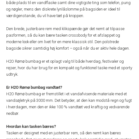
både plads til en vandflaske samt dine vigtigste ting som telefon, pung
og nøgler, mens den diskrete lynlåslomme på bagsiden er ideel til
værdigenstande, du vil have tæt på kroppen.
Den brede, justerbare rem med klikspænde gør det nemt at tilpasse
pasformen, så du kan bære tasken crossbody for et afslappet og
moderne look eller om livet for en mere klassisk stil. Den polstrede
bagside sikrer samtidig høj komfort – også når du er aktiv hele dagen.
H2O Rømø bumbag er et oplagt valg til både hverdag, festivaler og
rejser, hvor du har brug for en kompakt og funktionel taske med et sporty
udtryk.
Er H2O Rømø bumbag vandtæt?
H2O Rømø bumbag er fremstillet i et vandafvisende materiale med et
vandsøjletryk på 3000 mm. Det betyder, at den kan modstå regn og fugt
i hverdagen, men den er ikke 100 % vandtæt ved kraftig og vedvarende
nedbør.
Hvordan kan tasken bæres?
Tasken er designet med en justerbar rem, så den nemt kan bæres