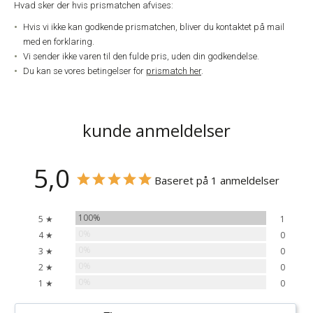
Hvad sker der hvis prismatchen afvises:
Hvis vi ikke kan godkende prismatchen, bliver du kontaktet på mail
med en forklaring.
Vi sender ikke varen til den fulde pris, uden din godkendelse.
Du kan se vores betingelser for
prismatch her
.
kunde anmeldelser
5,0
Baseret på 1 anmeldelser
100%
5 ★
1
0%
4 ★
0
0%
3 ★
0
0%
2 ★
0
0%
1 ★
0