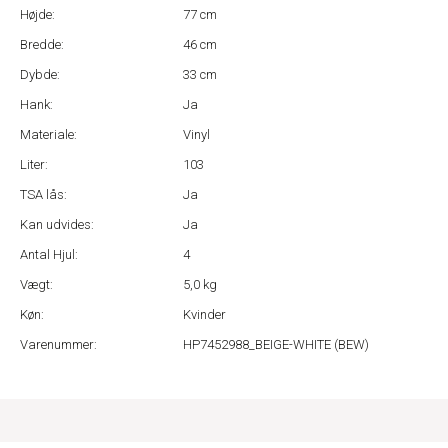
Højde:
77 cm
Bredde:
46 cm
Dybde:
33 cm
Hank:
Ja
Materiale:
Vinyl
Liter:
103
TSA lås:
Ja
Kan udvides:
Ja
Antal Hjul:
4
Vægt:
5,0 kg
Køn:
Kvinder
Varenummer:
HP7452988_BEIGE-WHITE (BEW)