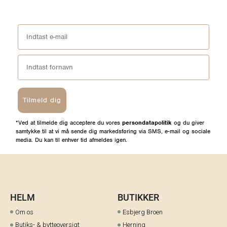
Tilmeld dig
*Ved at tilmelde dig acceptere du vores
persondatapolitik
og du giver
samtykke til at vi må sende dig markedsføring via SMS, e-mail og sociale
media. Du kan til enhver tid afmeldes igen.
HELM
BUTIKKER
Om os
Esbjerg Broen
Butiks- & bytteoversigt
Herning