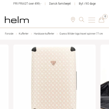
FRI FRAGT over 499,-
Dansk familieejet
Byt i 90 dage
0
Forside
Kufferter
Hardcase kufferter
Guess Wilder logo travel spinner 77 cm