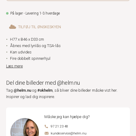
På lager - Levering 1-3 hverdage
TILFØJ TIL ØNSKESKYEN
H77 x B46 x D33 cm
Åbnes med lynlås og TSA-lås
Kan udvides
Fire dobbelt spinnerhjul
Læs mere
Del dine billeder med @helm.nu
@helm.nu
#okhelm
Tag
og
, så bliver dine billeder måske vist her.
Inspirer og lad dig inspirere.
Måske jeg kan hjælpe dig?
97 21 23 48
kundeservice@helm.nu