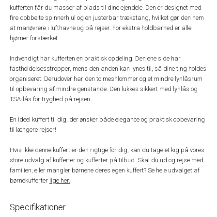
kufferten får du masser af plads til dine ejendele. Den er designet med
fire dobbelte spinnerhjul og en justerbar trækstang, hvilket gør den nem
at manøvrere i lufthavne og på rejser. For ekstra holdbarhed er alle
hjørner forstærket.
Indvendigt har kufferten en praktisk opdeling: Den ene side har
fastholdelsesstropper, mens den anden kan lynes til, så dine ting holdes
organiseret. Derudover har den to meshlommer og et mindre lynlåsrum
til opbevaring af mindre genstande. Den lukkes sikkert med lynlås og
TSA-lås for tryghed på rejsen.
En ideel kuffert til dig, der ønsker både elegance og praktisk opbevaring
til længere rejser!
Hvis ikke denne kuffert er den rigtige for dig, kan du tage et kig på vores
store udvalg af
kufferter
og
kufferter på tilbud
. Skal du ud og rejse med
familien, eller mangler børnene deres egen kuffert? Se hele udvalget af
børnekufferter
lige her.
Specifikationer