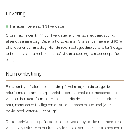
Levering
På lager - Levering 1-3 hverdage
Ordrer lagt inden kl. 14.00 i hverdagene, bliver som udgangspunkt
afsendt samme dag. Det er altid vores mål. Vi afsender mere end 90 %
af alle varer samme dag. Har du ikke modtaget dine varer efter 3 dage,
anbefaler vi at du kontakter os, så vi kan undersøge om der er opstået
en fejl.
Nem ombytning
For at ombytte/returnere din ordre på Helm.nu, kan du bruge den
returformular samt returpakkelabel der automatisk er medsendt alle
vores ordrer. Returformularen skal du udfylde og sende med pakken
retur, mens det er frivilligt om du vil bruge vores pakkelabel (vores
pakkelabel koster 49,- at bruge).
Du kan selvfølgelig også spare fragten ved at bytte eller returnere i en af
vores 12 fysiske Helm butikker i Jylland. Alle varer kan også ombyttes til