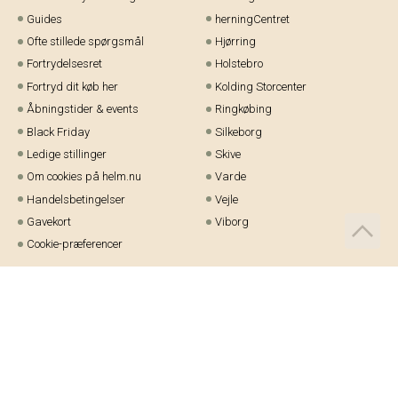
Guides
herningCentret
Ofte stillede spørgsmål
Hjørring
Fortrydelsesret
Holstebro
Fortryd dit køb her
Kolding Storcenter
Åbningstider & events
Ringkøbing
Black Friday
Silkeborg
Ledige stillinger
Skive
Om cookies på helm.nu
Varde
Handelsbetingelser
Vejle
Gavekort
Viborg
Cookie-præferencer
Telefon:
97 21 23 48
Email:
kundeservice@helm.nu
Mandag-fredag: 9.00-15.00