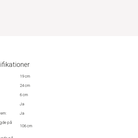
ifikationer
19 cm
24 cm
6 cm
Ja
rem:
Ja
gde på
106 cm