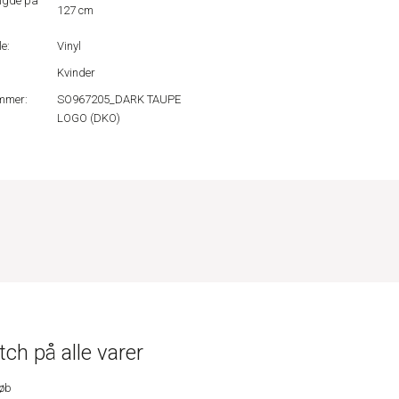
ngde på
127 cm
e:
Vinyl
Kvinder
mmer:
SO967205_DARK TAUPE
LOGO (DKO)
ch på alle varer
køb