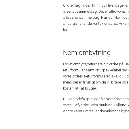
Ordrer lagt inden kl. 14.00 i hverdagen
afsendt samme dag. Det er altid vores m
alle varer samme dag. Har du ikke modta
anbefaler vi at du kontakter os, så vi k
fejl.
Nem ombytning
For at ombytte/returnere din ordre på H
returformular samt returpakkelabel der 
vores ordrer. Returformularen skal du u
mens det er frivilligt om du vil bruge vo
koster 49,- at bruge).
Du kan selvfølgelig også spare fragten ved
vores 12 fysiske Helm butikker i Jylland. 
andre varer i vores landsdækkende bytte