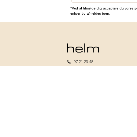
*Ved at tilmelde dig acceptere du vores
p
enhver tid afmeldes igen.
97 21 23 48
kundeservice@helm.nu
Mandag-fredag: 9.00-15.00
Helm I/S
CVR: 33739370