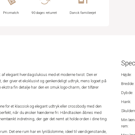
Prismatch
90 dages returret
Dansk familieejet
Spec
t af elegant hverdagsluksus med et moderne twist. Den er
Højde:
t, der giver et eksklusivt og genkendeligt udtryk, mens logoet på
Bredde:
n ekstra fin detalje har den en smuk logo-charm, der tilfører
Dybde:
Hank:
e for et klassisk og elegant udtryk eller crossbody med den
Skulder
 perfekt, når du ønsker hænderne fri. Håndtasken åbnes med
mtænkt indretning, der gør det nemt at holde orden i dine ting.
Min læn
rem:
e rum. Det ene rum har en lynlåslomme, ideel til værdigenstande,