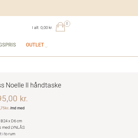
0
I alt:
0,00 kr.
GSPRIS
OUTLET
s Noelle II håndtaske
5,00 kr.
 B24 x D6 cm
s med LYNLÅS
 i to rum