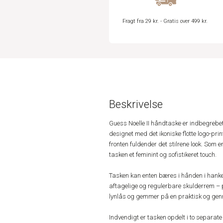
Fragt fra 29 kr. - Gratis over 499 kr.
Beskrivelse
Guess Noelle II håndtaske er indbegrebe
designet med det ikoniske flotte logo-prin
fronten fuldender det stilrene look. Som e
tasken et feminint og sofistikeret touch.
Tasken kan enten bæres i hånden i hanken
aftagelige og regulerbare skulderrem –
lynlås og gemmer på en praktisk og genne
Indvendigt er tasken opdelt i to separat