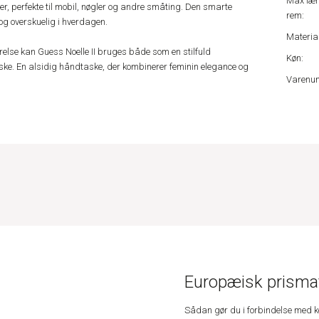
Max læ
, perfekte til mobil, nøgler og andre småting. Den smarte
rem:
og overskuelig i hverdagen.
Material
relse kan Guess Noelle II bruges både som en stilfuld
Køn:
ke. En alsidig håndtaske, der kombinerer feminin elegance og
Varenu
Europæisk prismat
Sådan gør du i forbindelse med 