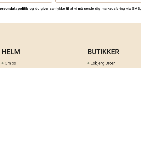
ersondatapolitik
og du giver samtykke til at vi må sende dig markedsføring via SMS,
HELM
BUTIKKER
Om os
Esbjerg Broen
Butiks- & bytteoversigt
Herning
Guides
herningCentret
Ofte stillede spørgsmål
Hjørring
Fortrydelsesret
Holstebro
Fortryd dit køb her
Kolding Storcenter
Åbningstider & events
Ringkøbing
Black Friday
Silkeborg
Ledige stillinger
Skive
Om cookies på helm.nu
Varde
Handelsbetingelser
Vejle