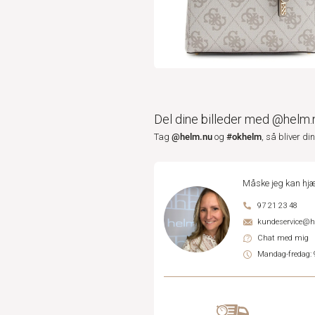
Del dine billeder med @helm.
@helm.nu
#okhelm
Tag
og
, så bliver di
Måske jeg kan hjæ
97 21 23 48
kundeservice@
Chat med mig
Mandag-fredag: 