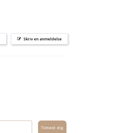
l
Skriv en anmeldelse
Tilmeld dig