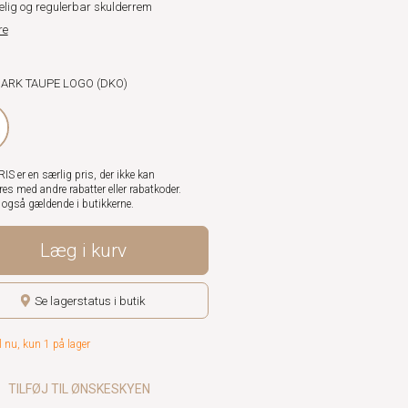
elig og regulerbar skulderrem
re
 DARK TAUPE LOGO (DKO)
S er en særlig pris, der ikke kan
es med andre rabatter eller rabatkoder.
r også gældende i butikkerne.
Læg i kurv
Se lagerstatus i butik
l nu, kun 1 på lager
TILFØJ TIL ØNSKESKYEN