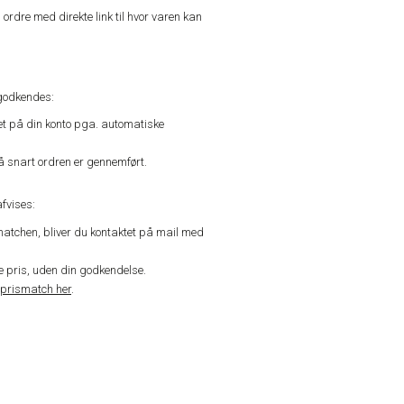
n ordre med direkte link til hvor varen kan
godkendes:
vet på din konto pga. automatiske
å snart ordren er gennemført.
fvises:
matchen, bliver du kontaktet på mail med
de pris, uden din godkendelse.
prismatch her
.