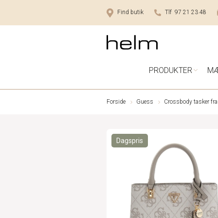
Find butik
Tlf 97 21 23 48
PRODUKTER
M
Forside
Guess
Crossbody tasker fr
Dagspris