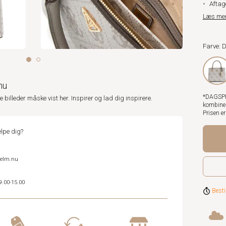
Aftag
Læs me
Farve:
nu
*DAGSPRI
ne billeder måske vist her. Inspirer og lad dig inspirere.
kombiner
Prisen e
lpe dig?
helm.nu
9.00-15.00
Besti