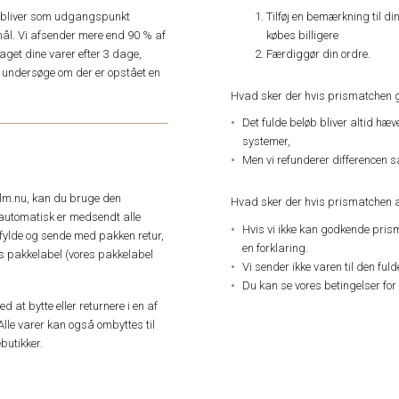
Tilføj en bemærkning til di
e, bliver som udgangspunkt
købes billigere
ål. Vi afsender mere end 90 % af
Færdiggør din ordre.
get dine varer efter 3 dage,
an undersøge om der er opstået en
Hvad sker der hvis prismatchen 
Det fulde beløb bliver altid hæ
systemer,
Men vi refunderer differencen s
elm.nu, kan du bruge den
Hvad sker der hvis prismatchen a
automatisk er medsendt alle
Hvis vi ikke kan godkende pris
dfylde og sende med pakken retur,
en forklaring.
res pakkelabel (vores pakkelabel
Vi sender ikke varen til den ful
Du kan se vores betingelser for
 at bytte eller returnere i en af
Alle varer kan også ombyttes til
butikker.