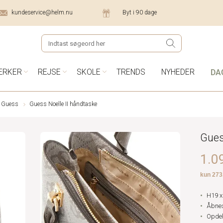
kundeservice@helm.nu
Byt i 90 dage
DA
ÆRKER
REJSE
SKOLE
TRENDS
NYHEDER
a Guess
Guess Noelle II håndtaske
Gues
1.09
H19 x
Åbne
Opdelt