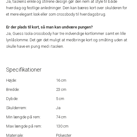
Ja, taskens enkle og stilrene design gør den nem at style til både
hverdag og festlige anledninger. Den kan bæres kort over skulderen for
et mere elegant look eller som crossbody til hverdagsbrug.
Er der plads til kort, så man kan undvære pungen?
Ja, Guess Isola crossbody har tre indvendige kortlommer samt en lille
lynlåslomme. Det gør det muligt at medbringe kort og småting uden at
skulle have en pung med i tasken.
Specifikationer
Højde:
16 cm
Bredde:
23 cm
Dybde:
5 cm
Skulderrem:
Ja
Min længde på rem:
74 cm
Max længde på rem:
130 cm
Materiale:
Polyester