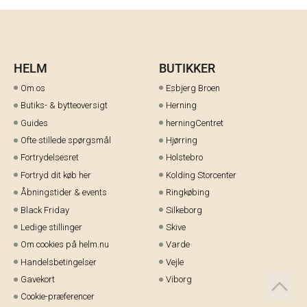
HELM
BUTIKKER
Om os
Esbjerg Broen
Butiks- & bytteoversigt
Herning
Guides
herningCentret
Ofte stillede spørgsmål
Hjørring
Fortrydelsesret
Holstebro
Fortryd dit køb her
Kolding Storcenter
Åbningstider & events
Ringkøbing
Black Friday
Silkeborg
Ledige stillinger
Skive
Om cookies på helm.nu
Varde
Handelsbetingelser
Vejle
Gavekort
Viborg
Cookie-præferencer