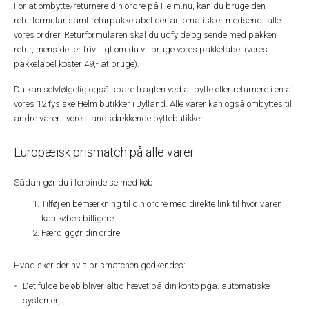
For at ombytte/returnere din ordre på Helm.nu, kan du bruge den
returformular samt returpakkelabel der automatisk er medsendt alle
vores ordrer. Returformularen skal du udfylde og sende med pakken
retur, mens det er frivilligt om du vil bruge vores pakkelabel (vores
pakkelabel koster 49,- at bruge).
Du kan selvfølgelig også spare fragten ved at bytte eller returnere i en af
vores 12 fysiske Helm butikker i Jylland. Alle varer kan også ombyttes til
andre varer i vores landsdækkende byttebutikker.
Europæisk prismatch på alle varer
Sådan gør du i forbindelse med køb
Tilføj en bemærkning til din ordre med direkte link til hvor varen
kan købes billigere
Færdiggør din ordre.
Hvad sker der hvis prismatchen godkendes:
Det fulde beløb bliver altid hævet på din konto pga. automatiske
systemer,