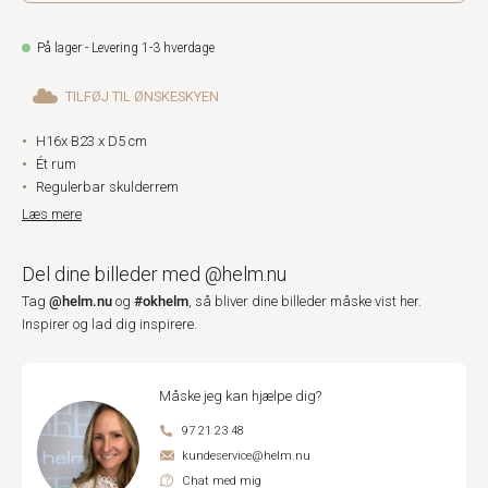
På lager - Levering 1-3 hverdage
TILFØJ TIL ØNSKESKYEN
H16x B23 x D5 cm
Ét rum
Regulerbar skulderrem
Læs mere
Del dine billeder med @helm.nu
@helm.nu
#okhelm
Tag
og
, så bliver dine billeder måske vist her.
Inspirer og lad dig inspirere.
Måske jeg kan hjælpe dig?
97 21 23 48
kundeservice@helm.nu
Chat med mig