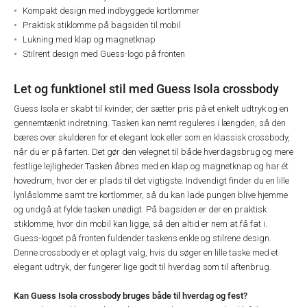
Kompakt design med indbyggede kortlommer
Praktisk stiklomme på bagsiden til mobil
Lukning med klap og magnetknap
Stilrent design med Guess-logo på fronten
Let og funktionel stil med Guess Isola crossbody
Guess Isola er skabt til kvinder, der sætter pris på et enkelt udtryk og en
gennemtænkt indretning. Tasken kan nemt reguleres i længden, så den
bæres over skulderen for et elegant look eller som en klassisk crossbody,
når du er på farten. Det gør den velegnet til både hverdagsbrug og mere
festlige lejligheder.
Tasken åbnes med en klap og magnetknap og har ét
hovedrum, hvor der er plads til det vigtigste. Indvendigt finder du en lille
lynlåslomme samt tre kortlommer, så du kan lade pungen blive hjemme
og undgå at fylde tasken unødigt. På bagsiden er der en praktisk
stiklomme, hvor din mobil kan ligge, så den altid er nem at få fat i.
Guess-logoet på fronten fuldender taskens enkle og stilrene design.
Denne crossbody er et oplagt valg, hvis du søger en lille taske med et
elegant udtryk, der fungerer lige godt til hverdag som til aftenbrug.
Kan Guess Isola crossbody bruges både til hverdag og fest?