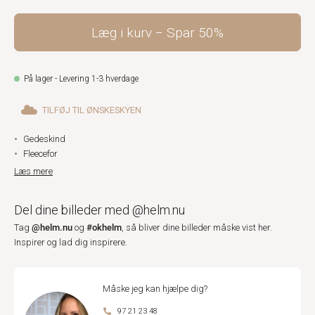
Læg i kurv
Spar
50%
På lager - Levering 1-3 hverdage
TILFØJ TIL ØNSKESKYEN
Gedeskind
Fleecefor
Læs mere
Del dine billeder med @helm.nu
@helm.nu
#okhelm
Tag
og
, så bliver dine billeder måske vist her.
Inspirer og lad dig inspirere.
Måske jeg kan hjælpe dig?
97 21 23 48