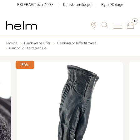
FRI FRAGT over 499,-
Dansk familieejet
Byt i 90 dage
0
Forside
Handsker og luffer
Handsker og luffer til mænd
Gaucho Egil herrehandske
50%