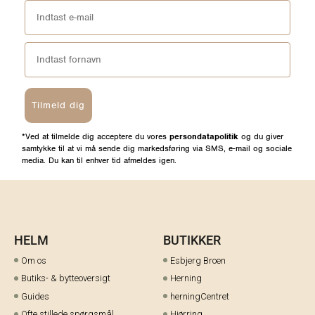
Tilmeld dig
*Ved at tilmelde dig acceptere du vores
persondatapolitik
og du giver
samtykke til at vi må sende dig markedsføring via SMS, e-mail og sociale
media. Du kan til enhver tid afmeldes igen.
HELM
BUTIKKER
Om os
Esbjerg Broen
Butiks- & bytteoversigt
Herning
Guides
herningCentret
Ofte stillede spørgsmål
Hjørring