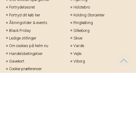
Fortrydelsesret
Holstebro
Fortryd dit køb her
Kolding Storcenter
Åbningstider & events
Ringkøbing
Black Friday
Silkeborg
Ledige stillinger
Skive
Om cookies på helm.nu
Varde
Handelsbetingelser
Vejle
Gavekort
Viborg
Cookie-præferencer
Telefon:
97 21 23 48
Email:
kundeservice@helm.nu
Mandag-fredag: 9.00-15.00