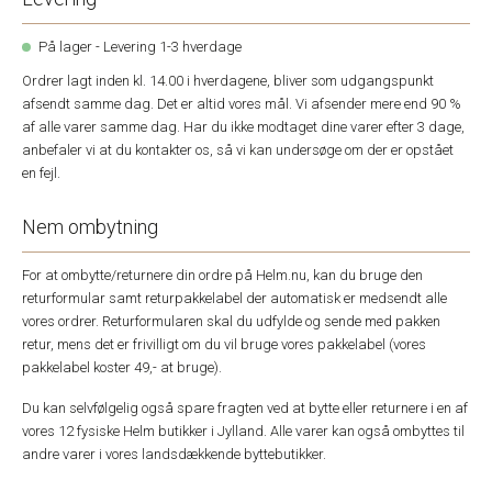
På lager - Levering 1-3 hverdage
Ordrer lagt inden kl. 14.00 i hverdagene, bliver som udgangspunkt
afsendt samme dag. Det er altid vores mål. Vi afsender mere end 90 %
af alle varer samme dag. Har du ikke modtaget dine varer efter 3 dage,
anbefaler vi at du kontakter os, så vi kan undersøge om der er opstået
en fejl.
Nem ombytning
For at ombytte/returnere din ordre på Helm.nu, kan du bruge den
returformular samt returpakkelabel der automatisk er medsendt alle
vores ordrer. Returformularen skal du udfylde og sende med pakken
retur, mens det er frivilligt om du vil bruge vores pakkelabel (vores
pakkelabel koster 49,- at bruge).
Du kan selvfølgelig også spare fragten ved at bytte eller returnere i en af
vores 12 fysiske Helm butikker i Jylland. Alle varer kan også ombyttes til
andre varer i vores landsdækkende byttebutikker.