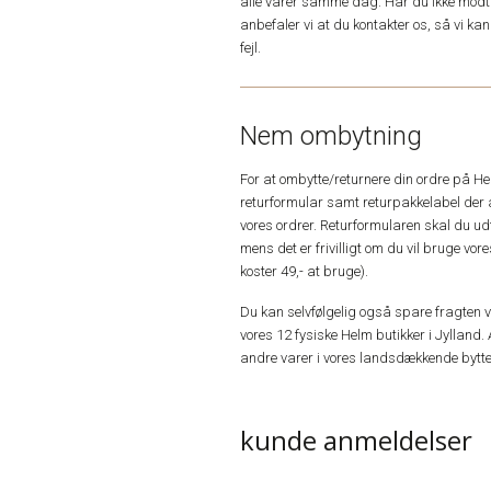
alle varer samme dag. Har du ikke modta
anbefaler vi at du kontakter os, så vi k
fejl.
Nem ombytning
For at ombytte/returnere din ordre på H
returformular samt returpakkelabel der 
vores ordrer. Returformularen skal du u
mens det er frivilligt om du vil bruge vo
koster 49,- at bruge).
Du kan selvfølgelig også spare fragten ved
vores 12 fysiske Helm butikker i Jylland. 
andre varer i vores landsdækkende bytte
kunde anmeldelser