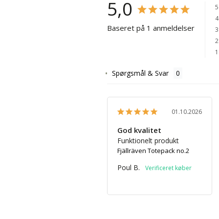
5,0
5
4
Baseret på 1 anmeldelser
3
2
1
Spørgsmål & Svar
01.10.2026
God kvalitet
Funktionelt produkt
Fjällräven Totepack no.2
Poul B.