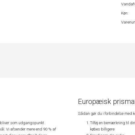
Vandafv
Køn:
Varenu
Europæisk prismat
Sådan gør du i forbindelse med 
Tilføj en bemærkning til di
e, bliver som udgangspunkt
købes billigere
ål. Vi afsender mere end 90 % af