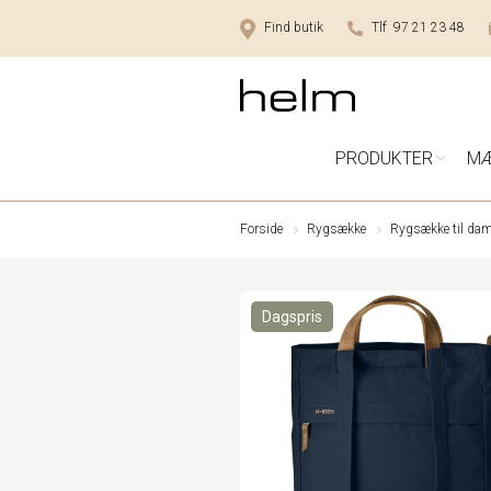
Find butik
Tlf 97 21 23 48
PRODUKTER
M
Forside
Rygsække
Rygsække til dam
Dagspris