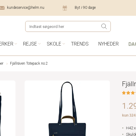
kundeservice@helm.nu
Byt i 90 dage
DA
ÆRKER
REJSE
SKOLE
TRENDS
NYHEDER
er
Fjällräven Totepack no.2
Fjäl
1.29
H42 x
Skuld