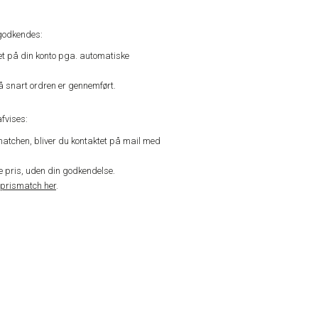
godkendes:
vet på din konto pga. automatiske
å snart ordren er gennemført.
fvises:
matchen, bliver du kontaktet på mail med
de pris, uden din godkendelse.
prismatch her
.