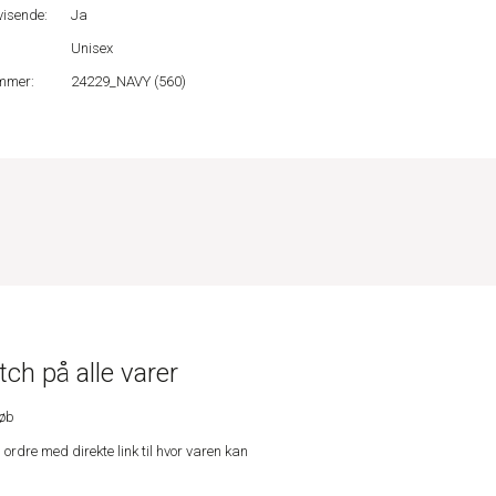
isende:
Ja
Unisex
mmer:
24229_NAVY (560)
ch på alle varer
køb
n ordre med direkte link til hvor varen kan