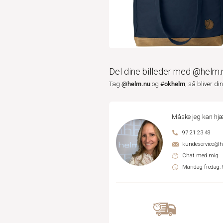
Del dine billeder med @helm.
@helm.nu
#okhelm
Tag
og
, så bliver di
Måske jeg kan hjæ
97 21 23 48
kundeservice@
Chat med mig
Mandag-fredag: 