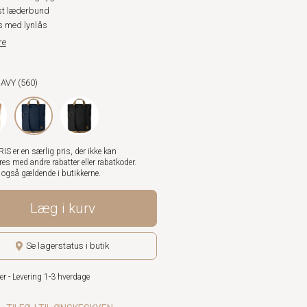
t læderbund
 med lynlås
re
NAVY (560)
S er en særlig pris, der ikke kan
es med andre rabatter eller rabatkoder.
r også gældende i butikkerne.
Læg i kurv
Se lagerstatus i butik
er - Levering 1-3 hverdage