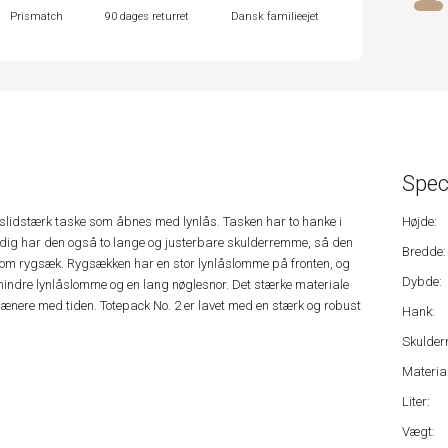
Prismatch
90 dages returret
Dansk familieejet
Spec
 slidstærk taske som åbnes med lynlås. Tasken har to hanke i
Højde:
idig har den også to lange og justerbare skulderremme, så den
Bredde:
om rygsæk. Rygsækken har en stor lynlåslomme på fronten, og
Dybde:
mindre lynlåslomme og en lang nøglesnor. Det stærke materiale
pænere med tiden. Totepack No. 2 er lavet med en stærk og robust
Hank:
Skulder
Material
Liter:
Vægt: