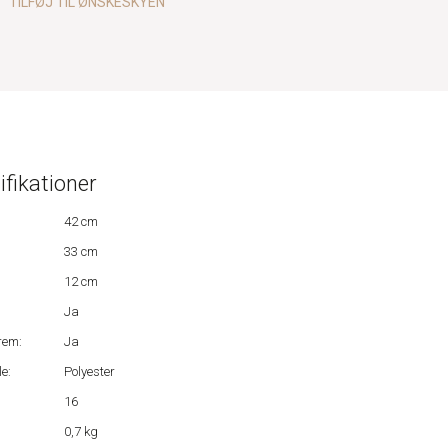
TILFØJ TIL ØNSKESKYEN
ifikationer
42 cm
33 cm
12 cm
Ja
rem:
Ja
e:
Polyester
16
0,7 kg