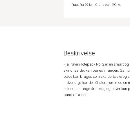
Fragt fra 29 kr. - Gratis over 499 kr.
Beskrivelse
Fjällräven Totepack No. 2 er en smart og
skind, så det kan bæres i hånden. Samt
både kan bruges som skuldertaske og s
indvendigt har den ét stort rum med en 
holder til mange års brug og bliver kun 
bund af læder.