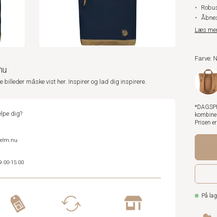
Robus
Åbnes
Læs me
Farve: 
nu
ne billeder måske vist her. Inspirer og lad dig inspirere.
*DAGSPRI
lpe dig?
kombiner
Prisen e
helm.nu
9.00-15.00
På lag