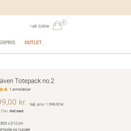
0
I alt:
0,00 kr.
GSPRIS
OUTLET
lräven Totepack no.2
1 anmeldelser
9,00 kr.
Vejl. pris: 1.599,00 kr.
 B33 x D12 cm
ertaske og rygsæk