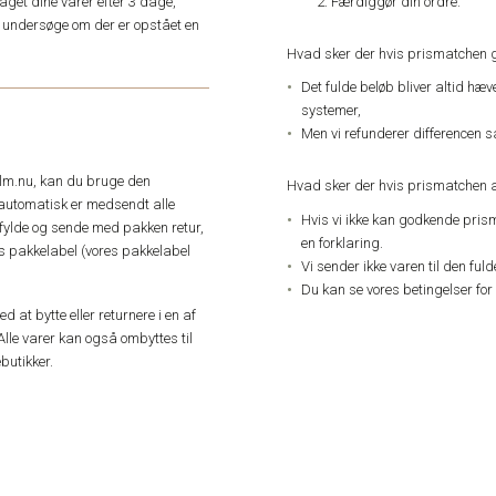
Færdiggør din ordre.
get dine varer efter 3 dage,
an undersøge om der er opstået en
Hvad sker der hvis prismatchen 
Det fulde beløb bliver altid hæ
systemer,
Men vi refunderer differencen s
elm.nu, kan du bruge den
Hvad sker der hvis prismatchen a
automatisk er medsendt alle
Hvis vi ikke kan godkende pris
dfylde og sende med pakken retur,
en forklaring.
res pakkelabel (vores pakkelabel
Vi sender ikke varen til den ful
Du kan se vores betingelser for
 at bytte eller returnere i en af
Alle varer kan også ombyttes til
butikker.