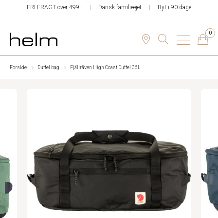
FRI FRAGT over 499,-
Dansk familieejet
Byt i 90 dage
0
Forside
Duffel bag
Fjällräven High Coast Duffel 36L