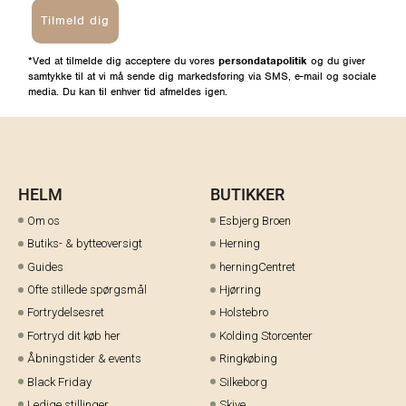
Tilmeld dig
*Ved at tilmelde dig acceptere du vores
persondatapolitik
og du giver
samtykke til at vi må sende dig markedsføring via SMS, e-mail og sociale
media. Du kan til enhver tid afmeldes igen.
HELM
BUTIKKER
Om os
Esbjerg Broen
Butiks- & bytteoversigt
Herning
Guides
herningCentret
Ofte stillede spørgsmål
Hjørring
Fortrydelsesret
Holstebro
Fortryd dit køb her
Kolding Storcenter
Åbningstider & events
Ringkøbing
Black Friday
Silkeborg
Ledige stillinger
Skive