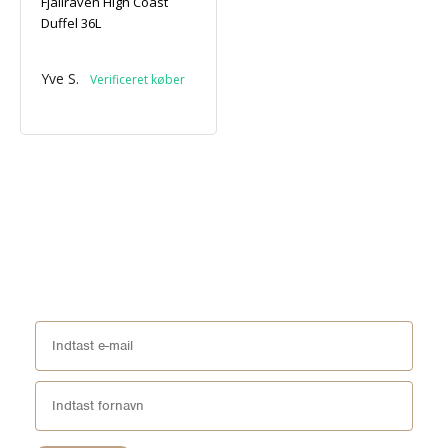
Fjällräven High Coast
Duffel 36L
Yve S.