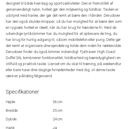
designet til både hverdag og sportsaktiviteter. Den er fremstillet af
genanvendeligt nylon, hvilket gør den miljøvenlig og holdbar. Tasken er
udstyret med hanke, der gør det nemt at bære den i hånden. Derudover
har den også skulderstropper, så du har mulighed for at bære den som
en rygsæk, hvilket er ideelt, når du har brug for hænderne fri. Med de
udvendige lynlåslommer har du mulighed for at opbevare de ting, du
har brug for hurtig adgang til, såsom mobiltelefon eller pung. Dette gør
det nemt at organisere dine ejendele og holde dem inden for rækkevidde.
Derudover finder du også lommer indvendigt. Fjällräven High Coast
Duffel 36L kombinerer funktionalitet, holdbarhed og bæredygtighed i en
stilfuld og praktisk taske. Uanset om du skal til træning, på weekendtur
eller bare have dine daglige fornødenheder med dig, vil denne taske
være en pålidelig følgesvend.
Specifikationer
Højde:
56 cm
Bredde:
35 cm
Dybde:
24 cm
Hank:
Ja