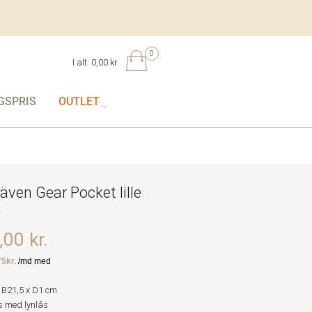
0
I alt:
0,00 kr.
GSPRIS
OUTLET
räven Gear Pocket lille
g
00 kr.
 B21,5 x D1 cm
 med lynlås