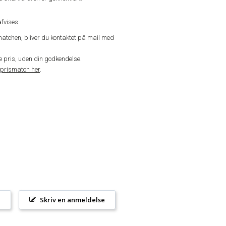
fvises:
matchen, bliver du kontaktet på mail med
de pris, uden din godkendelse.
prismatch her
.
l
Skriv en anmeldelse