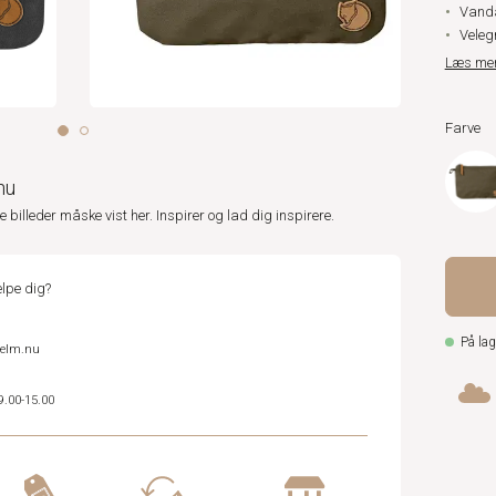
Vanda
Velegn
Læs me
Farve
nu
ne billeder måske vist her. Inspirer og lad dig inspirere.
lpe dig?
På lag
helm.nu
9.00-15.00