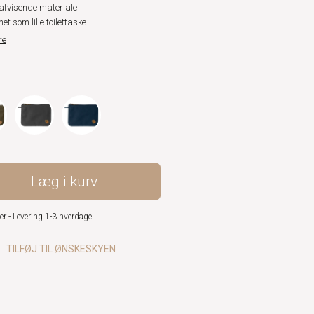
fvisende materiale
et som lille toilettaske
re
Læg i kurv
er - Levering 1-3 hverdage
TILFØJ TIL ØNSKESKYEN