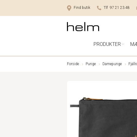
Find butik
Tlf 97 21 23 48
PRODUKTER
M
Forside
Punge
Damepunge
Fjäll