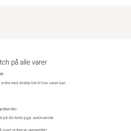
ch på alle varer
køb
n ordre med direkte link til hvor varen kan
godkendes:
vet på din konto pga. automatiske
å snart ordren er gennemført.