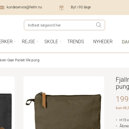
kundeservice@helm.nu
Byt i 90 dage
DA
ÆRKER
REJSE
SKOLE
TRENDS
NYHEDER
räven Gear Pocket lille pung
Fjäll
pun
199,
H15 x
Åbnes