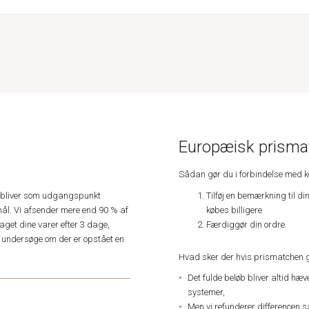
Europæisk prismat
Sådan gør du i forbindelse med 
Tilføj en bemærkning til di
e, bliver som udgangspunkt
købes billigere
ål. Vi afsender mere end 90 % af
Færdiggør din ordre.
get dine varer efter 3 dage,
an undersøge om der er opstået en
Hvad sker der hvis prismatchen 
Det fulde beløb bliver altid hæ
systemer,
Men vi refunderer differencen s