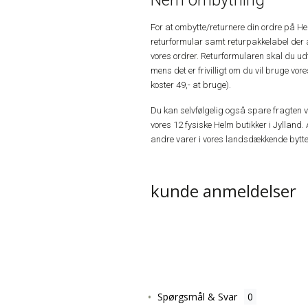
Nem ombytning
For at ombytte/returnere din ordre på H
returformular samt returpakkelabel der 
vores ordrer. Returformularen skal du u
mens det er frivilligt om du vil bruge vo
koster 49,- at bruge).
Du kan selvfølgelig også spare fragten ved
vores 12 fysiske Helm butikker i Jylland. 
andre varer i vores landsdækkende bytte
kunde anmeldelser
Spørgsmål & Svar