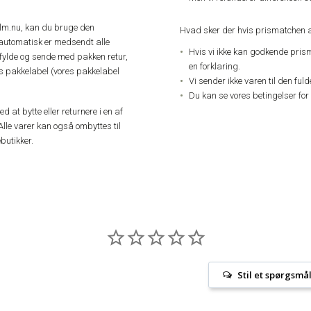
elm.nu, kan du bruge den
Hvad sker der hvis prismatchen a
automatisk er medsendt alle
Hvis vi ikke kan godkende pris
dfylde og sende med pakken retur,
en forklaring.
res pakkelabel (vores pakkelabel
Vi sender ikke varen til den ful
Du kan se vores betingelser for
 at bytte eller returnere i en af
Alle varer kan også ombyttes til
butikker.
Stil et spørgsmå