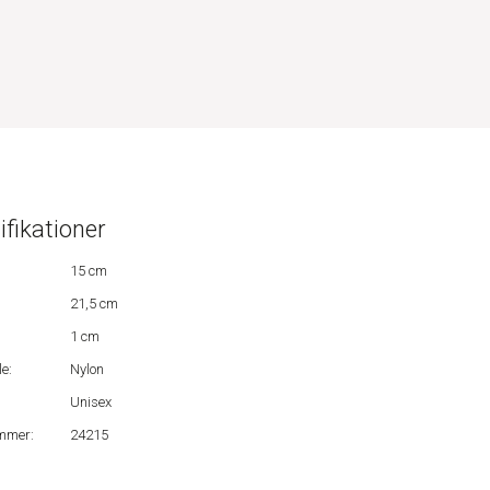
ifikationer
15 cm
21,5 cm
1 cm
e:
Nylon
Unisex
mmer:
24215