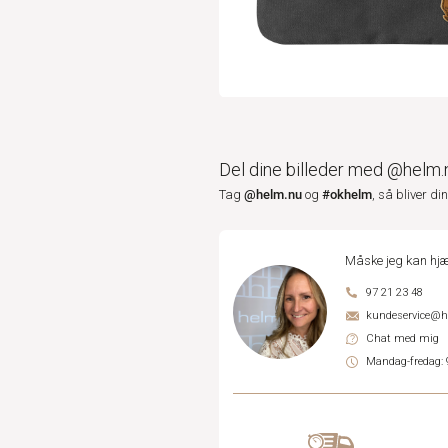
Del dine billeder med @helm.
@helm.nu
#okhelm
Tag
og
, så bliver di
Måske jeg kan hjæ
97 21 23 48
kundeservice@
Chat med mig
Mandag-fredag: 