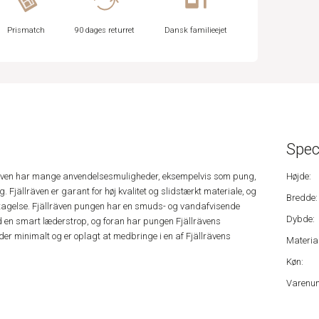
Prismatch
90 dages returret
Dansk familieejet
Spec
räven har mange anvendelsesmuligheder, eksempelvis som pung,
Højde:
g. Fjällräven er garant for høj kvalitet og slidstærkt materiale, og
Bredde:
tagelse. Fjällräven pungen har en smuds- og vandafvisende
Dybde:
 en smart læderstrop, og foran har pungen Fjällrävens
lder minimalt og er oplagt at medbringe i en af Fjällrävens
Material
Køn:
Varenu