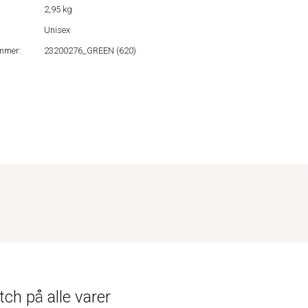
2,95 kg
Unisex
mmer:
23200276_GREEN (620)
ch på alle varer