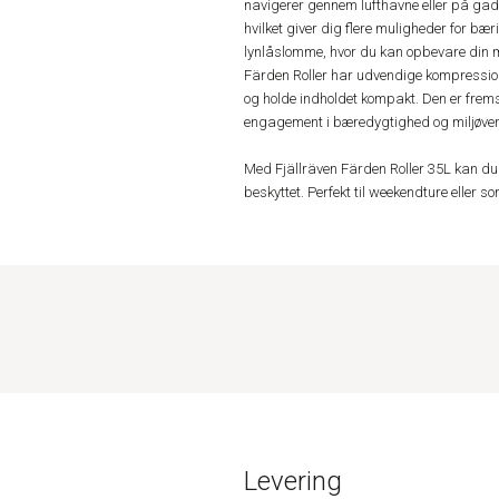
navigerer gennem lufthavne eller på gad
hvilket giver dig flere muligheder for bær
lynlåslomme, hvor du kan opbevare din mo
Färden Roller har udvendige kompressions
og holde indholdet kompakt. Den er fremst
engagement i bæredygtighed og miljøvenl
Med Fjällräven Färden Roller 35L kan du 
beskyttet. Perfekt til weekendture eller s
Levering