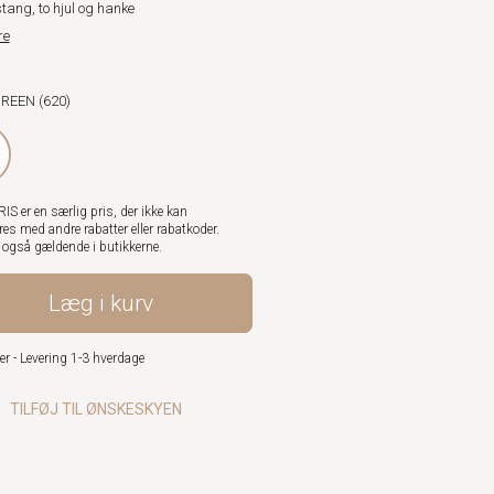
tang, to hjul og hanke
re
GREEN (620)
S er en særlig pris, der ikke kan
es med andre rabatter eller rabatkoder.
r også gældende i butikkerne.
Læg i kurv
er - Levering 1-3 hverdage
TILFØJ TIL ØNSKESKYEN