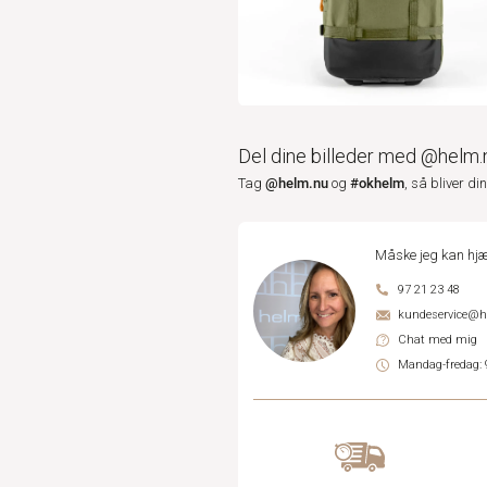
Del dine billeder med @helm.
@helm.nu
#okhelm
Tag
og
, så bliver di
Måske jeg kan hjæ
97 21 23 48
kundeservice@
Chat med mig
Mandag-fredag: 