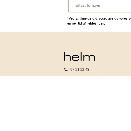
*Ved at tilmelde dig acceptere du vores
p
enhver tid afmeldes igen.
97 21 23 48
kundeservice@helm.nu
Mandag-fredag: 9.00-15.00
Helm I/S
CVR: 33739370