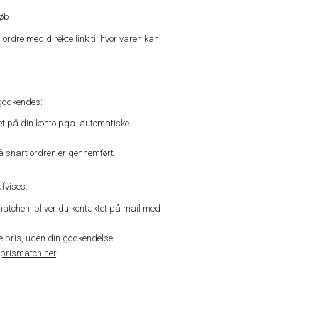
køb
n ordre med direkte link til hvor varen kan
godkendes:
vet på din konto pga. automatiske
å snart ordren er gennemført.
fvises:
matchen, bliver du kontaktet på mail med
de pris, uden din godkendelse.
prismatch her
.