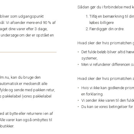
Sådan gør du i forbindelse med 
Tilføj en bemærkning til di
e, bliver som udgangspunkt
købes billigere
ål. Vi afsender mere end 90 % af
Færdiggør din ordre.
get dine varer efter 3 dage,
an undersøge om der er opstået en
Hvad sker der hvis prismatchen 
Det fulde beløb bliver altid hæ
systemer,
Men vi refunderer differencen s
elm.nu, kan du bruge den
Hvad sker der hvis prismatchen a
automatisk er medsendt alle
Hvis vi ikke kan godkende pris
dfylde og sende med pakken retur,
en forklaring.
res pakkelabel (vores pakkelabel
Vi sender ikke varen til den ful
Du kan se vores betingelser for
 at bytte eller returnere i en af
Alle varer kan også ombyttes til
butikker.