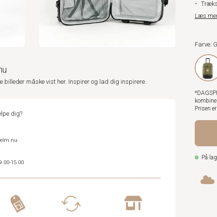
Træks
Læs me
Farve: 
nu
ne billeder måske vist her. Inspirer og lad dig inspirere.
*DAGSPRI
kombiner
Prisen e
lpe dig?
helm.nu
På lag
9.00-15.00