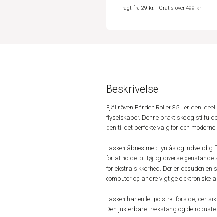
Fragt fra 29 kr. - Gratis over 499 kr.
Beskrivelse
Fjällräven Färden Roller 35L er den idee
flyselskaber. Denne praktiske og stilfulde
den til det perfekte valg for den moderne
Tasken åbnes med lynlås og indvendig fi
for at holde dit tøj og diverse genstand
for ekstra sikkerhed. Der er desuden en s
computer og andre vigtige elektroniske 
Tasken har en let polstret forside, der si
Den justerbare trækstang og de robuste 