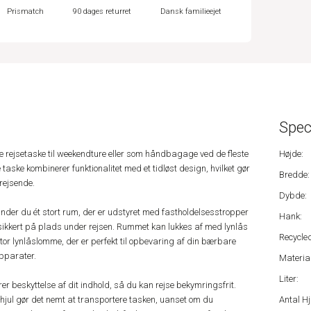
Prismatch
90 dages returret
Dansk familieejet
Spec
lle rejsetaske til weekendture eller som håndbagage ved de fleste
Højde:
 taske kombinerer funktionalitet med et tidløst design, hvilket gør
Bredde:
 rejsende.
Dybde:
nder du ét stort rum, der er udstyret med fastholdelsesstropper
Hank:
e sikkert på plads under rejsen. Rummet kan lukkes af med lynlås
Recycled
tor lynlåslomme, der er perfekt til opbevaring af din bærbare
apparater.
Material
Liter:
krer beskyttelse af dit indhold, så du kan rejse bekymringsfrit.
hjul gør det nemt at transportere tasken, uanset om du
Antal Hj