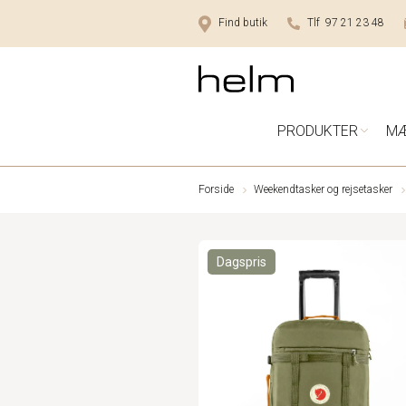
Find butik
Tlf 97 21 23 48
PRODUKTER
M
Forside
Weekendtasker og rejsetasker
Dagspris