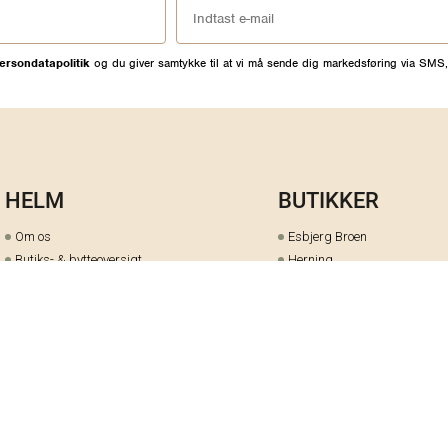
ersondatapolitik
og du giver samtykke til at vi må sende dig markedsføring via SMS,
HELM
BUTIKKER
Om os
Esbjerg Broen
Butiks- & bytteoversigt
Herning
Guides
herningCentret
Ofte stillede spørgsmål
Hjørring
Fortrydelsesret
Holstebro
Fortryd dit køb her
Kolding Storcenter
Åbningstider & events
Ringkøbing
Black Friday
Silkeborg
Ledige stillinger
Skive
Om cookies på helm.nu
Varde