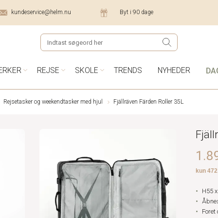
kundeservice@helm.nu
Byt i 90 dage
DA
ÆRKER
REJSE
SKOLE
TRENDS
NYHEDER
Rejsetasker og weekendtasker med hjul
Fjällräven Färden Roller 35L
Fjäl
1.89
H55 x
Åbnes
Foret