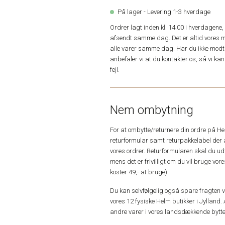
På lager - Levering 1-3 hverdage
Ordrer lagt inden kl. 14.00 i hverdagen
afsendt samme dag. Det er altid vores m
alle varer samme dag. Har du ikke modta
anbefaler vi at du kontakter os, så vi k
fejl.
Nem ombytning
For at ombytte/returnere din ordre på H
returformular samt returpakkelabel der 
vores ordrer. Returformularen skal du u
mens det er frivilligt om du vil bruge vo
koster 49,- at bruge).
Du kan selvfølgelig også spare fragten ved
vores 12 fysiske Helm butikker i Jylland. 
andre varer i vores landsdækkende bytte