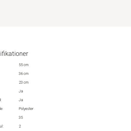
ifikationer
55 cm
36 cm
23 cm
Ja
:
Ja
e:
Polyester
35
ul:
2