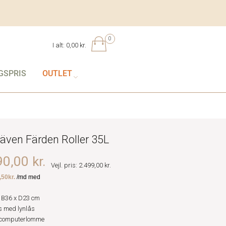
0
I alt:
0,00 kr.
GSPRIS
OUTLET
lräven Färden Roller 35L
0,00 kr.
Vejl. pris: 2.499,00 kr.
 B36 x D23 cm
 med lynlås
 computerlomme