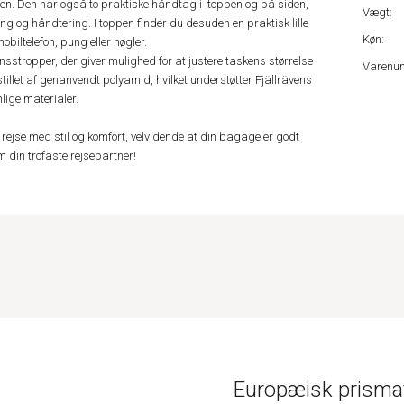
en. Den har også to praktiske håndtag i toppen og på siden,
Vægt:
ing og håndtering. I toppen finder du desuden en praktisk lille
Køn:
biltelefon, pung eller nøgler.
stropper, der giver mulighed for at justere taskens størrelse
Varenu
illet af genanvendt polyamid, hvilket understøtter Fjällrävens
ige materialer.
rejse med stil og komfort, velvidende at din bagage er godt
om din trofaste rejsepartner!
Europæisk prismat