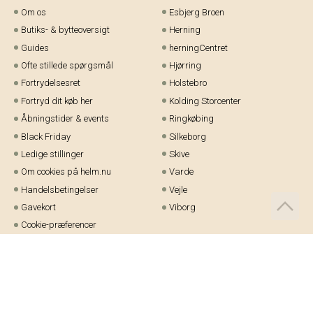
Om os
Esbjerg Broen
Butiks- & bytteoversigt
Herning
Guides
herningCentret
Ofte stillede spørgsmål
Hjørring
Fortrydelsesret
Holstebro
Fortryd dit køb her
Kolding Storcenter
Åbningstider & events
Ringkøbing
Black Friday
Silkeborg
Ledige stillinger
Skive
Om cookies på helm.nu
Varde
Handelsbetingelser
Vejle
Gavekort
Viborg
Cookie-præferencer
Telefon:
97 21 23 48