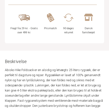
Fragt fra 29 kr. - Gratis
Prismatch
90 dages
Dansk
over 499 kr.
returret
familieejet
Beskrivelse
Abisko Hike Foldsack er en alsidig og letvægts 25 liters rygsæk, der er
perfekt til dagsture og rejser. Rygsækken er lavet af 100% genanvendt
nylon og har en lynlåslukning, der kan foldes ned og sikres med et
sidespænde i plastik. Lukningen, der kan foldes ned, er let at bruge og
kan give 4-5 liter ekstra pakkeplads, eller den kan bruges til at holde et
soveunderlag eller andre lange genstande. Lynlåslomme skjult under
klappen. Fast rygpanelsystem med ventilerende mest-materiale bagpå
og skulderstropper. Den justerbare bryststrop og hofterem kan begge