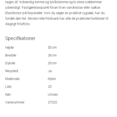
tages af. Indvendig lomme og lynlåslomme og to store sidelommer
udvendigt. Fastgørelsespunkt foran til en vandrestav eller isøkse.
Elastiksnor på forpanelet. Hvis du søger en praktisk rygsæk, har du
fundet den her. Abisko Hike Foldsack har alle de praktiske funktioner til
dagligt friluftsliv.
Specifikationer
Højde:
53 cm
Bredde:
26 cm
Dybde:
20 cm
Recycled:
Ja
Materiale:
Nylon
Liter:
25
Køn:
Unisex
Varenummer:
27222