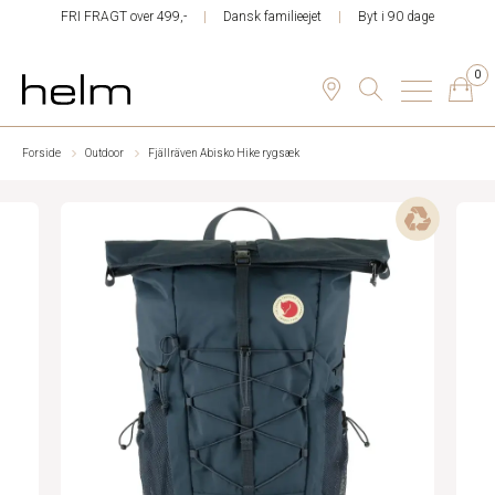
FRI FRAGT over 499,-
Dansk familieejet
Byt i 90 dage
0
Forside
Outdoor
Fjällräven Abisko Hike rygsæk