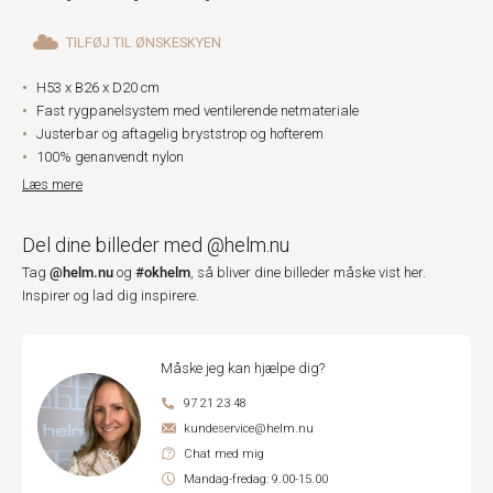
TILFØJ TIL ØNSKESKYEN
H53 x B26 x D20 cm
Fast rygpanelsystem med ventilerende netmateriale
Justerbar og aftagelig bryststrop og hofterem
100% genanvendt nylon
Læs mere
Del dine billeder med @helm.nu
@helm.nu
#okhelm
Tag
og
, så bliver dine billeder måske vist her.
Inspirer og lad dig inspirere.
Måske jeg kan hjælpe dig?
97 21 23 48
kundeservice@helm.nu
Chat med mig
Mandag-fredag: 9.00-15.00