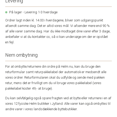
Levering
På lager - Levering 1-3 hverdage
Ordrer lagt inden kl. 14.00 i hverdagene, bliver som udgangspunkt
afsendt samme dag. Det er altid vores mål. Vi afsender mere end 90 %
af alle varer samme dag. Har du ikke modtaget dine varer efter 3 dage,
anbefaler vi at du kontakter os, så vi kan undersøge om der er opstået
en fejl.
Nem ombytning
For at ombytte/returnere din ordre på Helm.nu, kan du bruge den
returformular samt returpakkelabel der automatisk er medsendt alle
vores ordrer. Returformularen skal du udfylde og sende med pakken
retur, mens det er frivilligt om du vil bruge vores pakkelabel (vores
pakkelabel koster 49,- at bruge).
Du kan selvfølgelig også spare fragten ved at bytte eller returnere i en af
vores 12 fysiske Helm butikker i Jylland. Alle varer kan også ombyttes til
andre varer i vores landsdækkende byttebutikker.