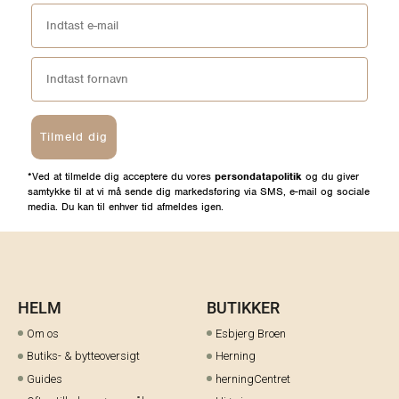
Tilmeld dig
*Ved at tilmelde dig acceptere du vores
persondatapolitik
og du giver
samtykke til at vi må sende dig markedsføring via SMS, e-mail og sociale
media. Du kan til enhver tid afmeldes igen.
HELM
BUTIKKER
Om os
Esbjerg Broen
Butiks- & bytteoversigt
Herning
Guides
herningCentret