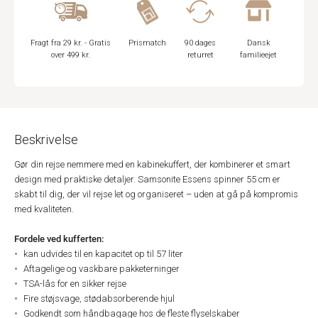
Fragt fra 29 kr. - Gratis
Prismatch
90 dages
Dansk
over 499 kr.
returret
familieejet
Beskrivelse
Gør din rejse nemmere med en kabinekuffert, der kombinerer et smart
design med praktiske detaljer. Samsonite Essens spinner 55 cm er
skabt til dig, der vil rejse let og organiseret – uden at gå på kompromis
med kvaliteten.
Fordele ved kufferten:
kan udvides til en kapacitet op til 57 liter
Aftagelige og vaskbare pakketerninger
TSA-lås for en sikker rejse
Fire støjsvage, stødabsorberende hjul
Godkendt som håndbagage hos de fleste flyselskaber