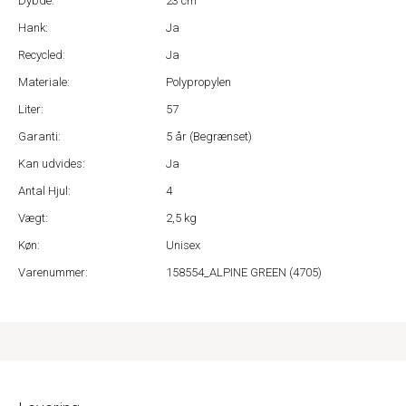
Dybde:
23 cm
Hank:
Ja
Recycled:
Ja
Materiale:
Polypropylen
Liter:
57
Garanti:
5 år (Begrænset)
Kan udvides:
Ja
Antal Hjul:
4
Vægt:
2,5 kg
Køn:
Unisex
Varenummer:
158554_ALPINE GREEN (4705)