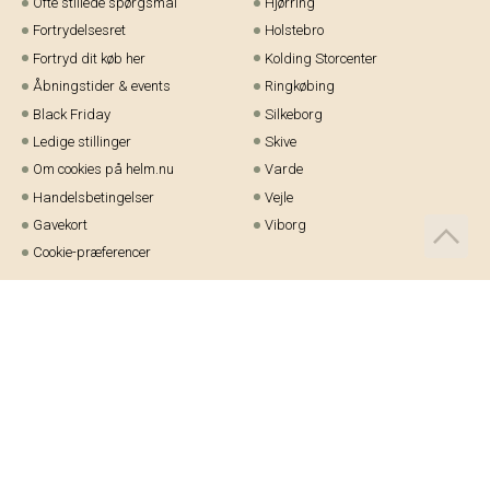
Ofte stillede spørgsmål
Hjørring
Fortrydelsesret
Holstebro
Fortryd dit køb her
Kolding Storcenter
Åbningstider & events
Ringkøbing
Black Friday
Silkeborg
Ledige stillinger
Skive
Om cookies på helm.nu
Varde
Handelsbetingelser
Vejle
Gavekort
Viborg
Cookie-præferencer
Telefon:
97 21 23 48
Email:
kundeservice@helm.nu
Mandag-fredag: 9.00-15.00