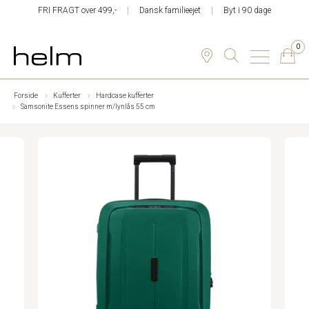
FRI FRAGT over 499,-
Dansk familieejet
Byt i 90 dage
0
Forside
Kufferter
Hardcase kufferter
Samsonite Essens spinner m/lynlås 55 cm