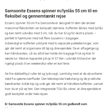
Samsonite Essens spinner m/lynlås 55 cm til en
fleksibel og gennemtænkt rejse
Essens spinner 55 cm fra Samsonite er designet til dem der ønsker
maksimal fleksibilitet i en kompakt størrelse. Kufferten åbnes med lynlås
og kan nemt udvides med 3 cm, når du har brug for ekstra plads –
perfekt til hjemturen med lidt flere souvenirs i bagagen.
Indvendigt er kufferten udstyret med to separate pakketerninger, som
gør det nemt at organisere dit tøj og dine ejendele. De er aftagelige og
kan håndvaskes, så du altid kan holde din bagage frisk og klar til
næste tur. Med en kapacitet på op til 57 liter i udvidet tilstand er der
rigeligt plads til en weekendtur eller en kort ferie.
De fire dobbelthjul ruller let og lydsvagt, samtidig med at de absorberer
stød fra ujævne overflader. Den teleskopiske trækstang og de praktiske
bærehanke i både top og side gør det nemt at håndtere kufferten, uanset
hvor du er på vej hen. Den integrerede TSA-lås sikrer, at dine ejendele er
godt beskyttet under hele rejsen.
Er Samsonite Essens spinner m/lynlås 55 cm godkendt som