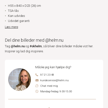
H55 x B40 x D23 (26) cm
TSA-lås
Kan udvides
Udvidet garanti
Læs mere
Del dine billeder med @helm.nu
@helm.nu
#okhelm
Tag
og
, så bliver dine billeder måske vist her.
Inspirer og lad dig inspirere.
Måske jeg kan hjælpe dig?
97 21 23 48
kundeservice@helm.nu
Chat med mig
Mandag-fredag: 9.00-15.00