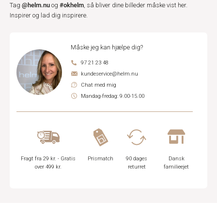
@helm.nu
#okhelm
Tag
og
, så bliver dine billeder måske vist her.
Inspirer og lad dig inspirere.
Måske jeg kan hjælpe dig?
97 21 23 48
kundeservice@helm.nu
Chat med mig
Mandag-fredag: 9.00-15.00
Fragt fra 29 kr. - Gratis
Prismatch
90 dages
Dansk
over 499 kr.
returret
familieejet