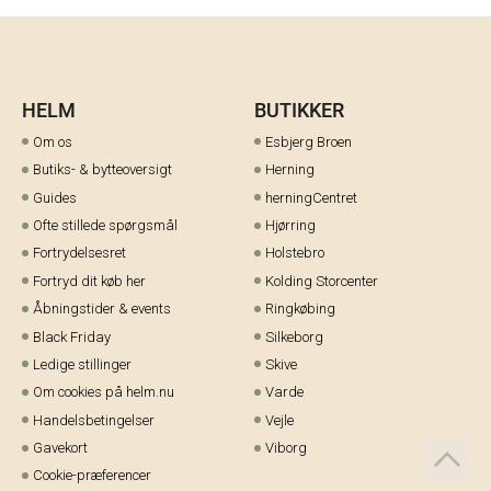
HELM
BUTIKKER
Om os
Esbjerg Broen
Butiks- & bytteoversigt
Herning
Guides
herningCentret
Ofte stillede spørgsmål
Hjørring
Fortrydelsesret
Holstebro
Fortryd dit køb her
Kolding Storcenter
Åbningstider & events
Ringkøbing
Black Friday
Silkeborg
Ledige stillinger
Skive
Om cookies på helm.nu
Varde
Handelsbetingelser
Vejle
Gavekort
Viborg
Cookie-præferencer