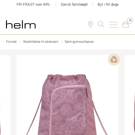
FRI FRAGT over 499,-
Dansk familieejet
Byt i 90 dage
0
Forside
Skoletilbehør til skolestart
Satch gymnastikpose