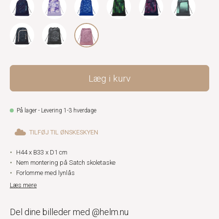
Læg i kurv
På lager - Levering 1-3 hverdage
TILFØJ TIL ØNSKESKYEN
H44 x B33 x D1 cm
Nem montering på Satch skoletaske
Forlomme med lynlås
Læs mere
Del dine billeder med @helm.nu