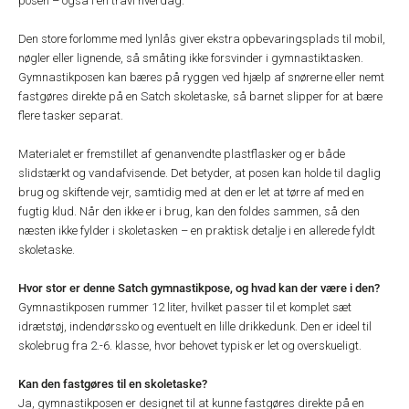
posen – også i en travl hverdag.
Den store forlomme med lynlås giver ekstra opbevaringsplads til mobil,
nøgler eller lignende, så småting ikke forsvinder i gymnastiktasken.
Gymnastikposen kan bæres på ryggen ved hjælp af snørerne eller nemt
fastgøres direkte på en Satch skoletaske, så barnet slipper for at bære
flere tasker separat.
Materialet er fremstillet af genanvendte plastflasker og er både
slidstærkt og vandafvisende. Det betyder, at posen kan holde til daglig
brug og skiftende vejr, samtidig med at den er let at tørre af med en
fugtig klud. Når den ikke er i brug, kan den foldes sammen, så den
næsten ikke fylder i skoletasken – en praktisk detalje i en allerede fyldt
skoletaske.
Hvor stor er denne Satch gymnastikpose, og hvad kan der være i den?
Gymnastikposen rummer 12 liter, hvilket passer til et komplet sæt
idrætstøj, indendørssko og eventuelt en lille drikkedunk. Den er ideel til
skolebrug fra 2.-6. klasse, hvor behovet typisk er let og overskueligt.
Kan den fastgøres til en skoletaske?
Ja, gymnastikposen er designet til at kunne fastgøres direkte på en