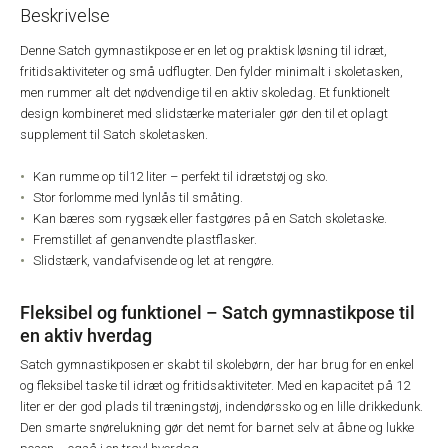
Beskrivelse
Denne Satch gymnastikpose er en let og praktisk løsning til idræt,
fritidsaktiviteter og små udflugter. Den fylder minimalt i skoletasken,
men rummer alt det nødvendige til en aktiv skoledag. Et funktionelt
design kombineret med slidstærke materialer gør den til et oplagt
supplement til Satch skoletasken.
Kan rumme op til12 liter – perfekt til idrætstøj og sko.
Stor forlomme med lynlås til småting.
Kan bæres som rygsæk eller fastgøres på en Satch skoletaske.
Fremstillet af genanvendte plastflasker.
Slidstærk, vandafvisende og let at rengøre.
Fleksibel og funktionel – Satch gymnastikpose til
en aktiv hverdag
Satch gymnastikposen er skabt til skolebørn, der har brug for en enkel
og fleksibel taske til idræt og fritidsaktiviteter. Med en kapacitet på 12
liter er der god plads til træningstøj, indendørssko og en lille drikkedunk.
Den smarte snørelukning gør det nemt for barnet selv at åbne og lukke