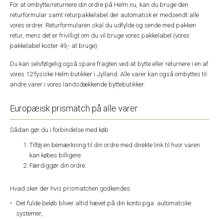
For at ombytte/returnere din ordre på Helm.nu, kan du bruge den
returformular samt returpakkelabel der automatisk er medsendt alle
vores ordrer. Returformularen skal du udfylde og sende med pakken
retur, mens det er frivilligt om du vil bruge vores pakkelabel (vores
pakkelabel koster 49,- at bruge).
Du kan selvfølgelig også spare fragten ved at bytte eller returnere i en af
vores 12 fysiske Helm butikker i Jylland. Alle varer kan også ombyttes til
andre varer i vores landsdækkende byttebutikker.
Europæisk prismatch på alle varer
Sådan gør du i forbindelse med køb
Tilføj en bemærkning til din ordre med direkte link til hvor varen
kan købes billigere
Færdiggør din ordre.
Hvad sker der hvis prismatchen godkendes:
Det fulde beløb bliver altid hævet på din konto pga. automatiske
systemer,