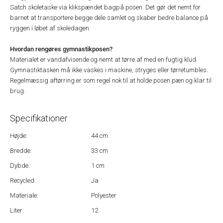
Satch skoletaske via klikspændet bagpå posen. Det gør det nemt for
barnet at transportere begge dele samlet og skaber bedre balance på
ryggen i løbet af skoledagen.
Hvordan rengøres gymnastikposen?
Materialet er vandafvisende og nemt at tørre af med en fugtig klud.
Gymnastiktasken må ikke vaskes i maskine, stryges eller tørretumbles.
Regelmæssig aftørring er som regel nok til at holde posen pæn og klar til
brug.
Specifikationer
Højde:
44 cm
Bredde:
33 cm
Dybde:
1 cm
Recycled:
Ja
Materiale:
Polyester
Liter:
12