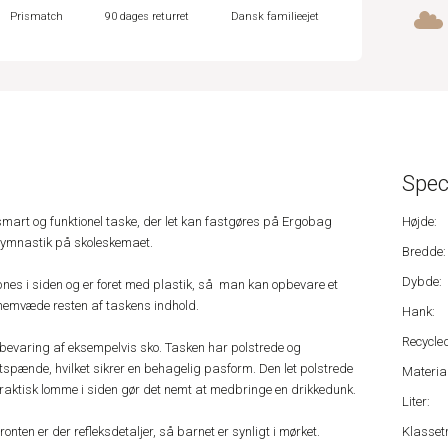
Prismatch
90 dages returret
Dansk familieejet
Spec
art og funktionel taske, der let kan fastgøres på Ergobag
Højde:
 gymnastik på skoleskemaet.
Bredde:
Dybde:
nes i siden og er foret med plastik, så man kan opbevare et
nemvæde resten af taskens indhold.
Hank:
Recycled
opbevaring af eksempelvis sko. Tasken har polstrede og
spænde, hvilket sikrer en behagelig pasform. Den let polstrede
Material
praktisk lomme i siden gør det nemt at medbringe en drikkedunk.
Liter:
onten er der refleksdetaljer, så barnet er synligt i mørket.
Klassetr