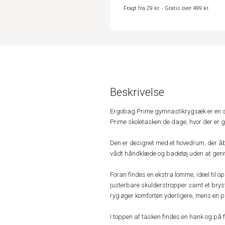
Fragt fra 29 kr. - Gratis over 499 kr.
Beskrivelse
Ergobag Prime gymnastikrygsæk er en sm
Prime skoletasken de dage, hvor der er
Den er designet med et hovedrum, der åb
vådt håndklæde og badetøj uden at gen
Foran findes en ekstra lomme, ideel til 
justerbare skulderstropper samt et bryst
ryg øger komforten yderligere, mens en 
I toppen af tasken findes en hank og på fr