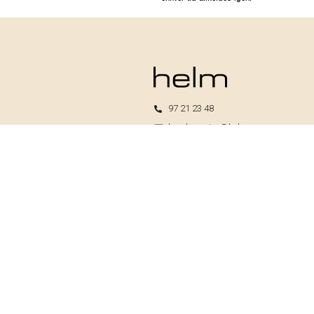
97 21 23 48
kundeservice@helm.nu
Mandag-fredag: 9.00-15.00
Helm I/S
CVR: 33739370