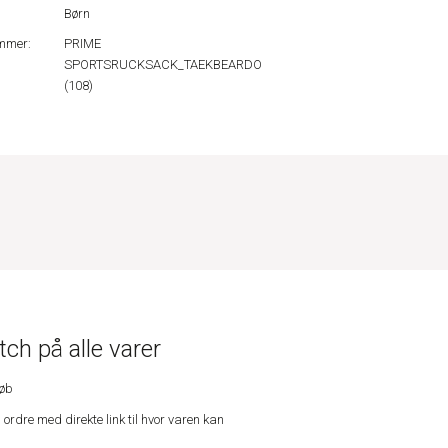
Børn
mmer:
PRIME
SPORTSRUCKSACK_TAEKBEARDO
(108)
ch på alle varer
køb
n ordre med direkte link til hvor varen kan