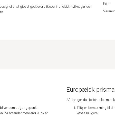
Køn:
net til at give et godt overblik over indholdet, hvilket gør den
Varenu
rn.
Europæisk prismat
Sådan gør du i forbindelse med 
Tilføj en bemærkning til di
e, bliver som udgangspunkt
købes billigere
ål. Vi afsender mere end 90 % af