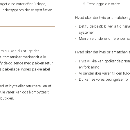
Færdiggør din ordre.
get dine varer efter 3 dage,
an undersøge om der er opstået en
Hvad sker der hvis prismatchen 
Det fulde beløb bliver altid hæ
systemer,
Men vi refunderer differencen s
elm.nu, kan du bruge den
Hvad sker der hvis prismatchen a
automatisk er medsendt alle
Hvis vi ikke kan godkende pris
dfylde og sende med pakken retur,
en forklaring.
res pakkelabel (vores pakkelabel
Vi sender ikke varen til den ful
Du kan se vores betingelser for
 at bytte eller returnere i en af
Alle varer kan også ombyttes til
butikker.