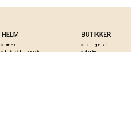
HELM
BUTIKKER
Om os
Esbjerg Broen
Butiks- & bytteoversigt
Herning
Guides
herningCentret
Ofte stillede spørgsmål
Hjørring
Fortrydelsesret
Holstebro
Fortryd dit køb her
Kolding Storcenter
Åbningstider & events
Ringkøbing
Black Friday
Silkeborg
Ledige stillinger
Skive
Om cookies på helm.nu
Varde
Handelsbetingelser
Vejle
Gavekort
Viborg
Cookie-præferencer