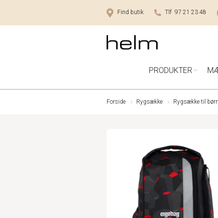
Find butik
Tlf 97 21 23 48
PRODUKTER
M
Forside
Rygsække
Rygsække til bør