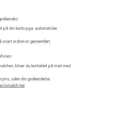
godkendes:
vet på din konto pga. automatiske
å snart ordren er gennemført.
fvises:
matchen, bliver du kontaktet på mail med
de pris, uden din godkendelse.
prismatch her
.