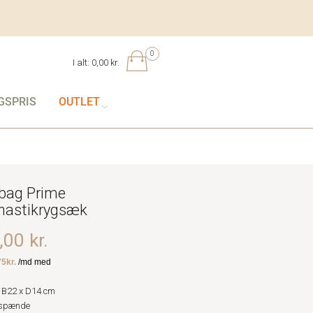
0
I alt:
0,00 kr.
GSPRIS
OUTLET
bag Prime
astikrygsæk
00 kr.
 B22 x D14 cm
tspænde