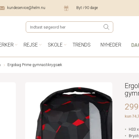
kundeservice@helm.nu
Byt i 90 dage
DA
ÆRKER
REJSE
SKOLE
TRENDS
NYHEDER
n
Ergobag Prime gymnastikrygsæk
Ergo
gymn
299,
H33 x
Brys