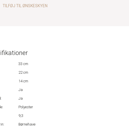
TILFØJ TIL ØNSKESKYEN
ifikationer
33 cm
22 cm
14 cm
Ja
:
Ja
e:
Polyester
9,3
in:
Børnehave