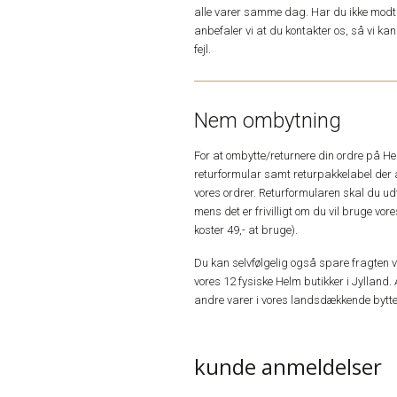
alle varer samme dag. Har du ikke modta
anbefaler vi at du kontakter os, så vi k
fejl.
Nem ombytning
For at ombytte/returnere din ordre på H
returformular samt returpakkelabel der 
vores ordrer. Returformularen skal du u
mens det er frivilligt om du vil bruge vo
koster 49,- at bruge).
Du kan selvfølgelig også spare fragten ved
vores 12 fysiske Helm butikker i Jylland. 
andre varer i vores landsdækkende bytte
kunde anmeldelser