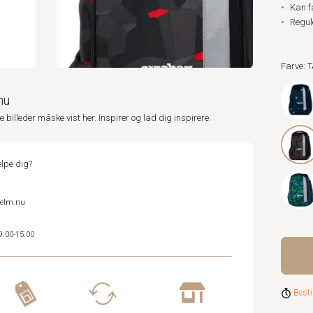
Kan f
Regul
Farve: 
nu
ne billeder måske vist her. Inspirer og lad dig inspirere.
lpe dig?
helm.nu
9.00-15.00
Besti