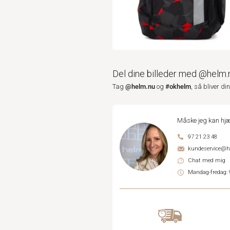
Del dine billeder med @helm.
@helm.nu
#okhelm
Tag
og
, så bliver di
Måske jeg kan hjæ
97 21 23 48
kundeservice@
Chat med mig
Mandag-fredag: 