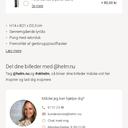
+ 80,00 kr.
Se mere
H14 x B21 x D3,5 cm
Gennemgående lynlås
Pung med velcroluk
Fremstillet af genbrugsplastflasker
Læs mere
Del dine billeder med @helm.nu
@helm.nu
#okhelm
Tag
og
, så bliver dine billeder måske vist her.
Inspirer og lad dig inspirere.
Måske jeg kan hjælpe dig?
97 21 23 48
kundeservice@helm.nu
Chat med mig
Mandag-fredag: 9.00-15.00