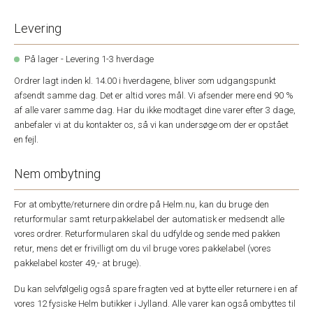
Levering
På lager - Levering 1-3 hverdage
Ordrer lagt inden kl. 14.00 i hverdagene, bliver som udgangspunkt
afsendt samme dag. Det er altid vores mål. Vi afsender mere end 90 %
af alle varer samme dag. Har du ikke modtaget dine varer efter 3 dage,
anbefaler vi at du kontakter os, så vi kan undersøge om der er opstået
en fejl.
Nem ombytning
For at ombytte/returnere din ordre på Helm.nu, kan du bruge den
returformular samt returpakkelabel der automatisk er medsendt alle
vores ordrer. Returformularen skal du udfylde og sende med pakken
retur, mens det er frivilligt om du vil bruge vores pakkelabel (vores
pakkelabel koster 49,- at bruge).
Du kan selvfølgelig også spare fragten ved at bytte eller returnere i en af
vores 12 fysiske Helm butikker i Jylland. Alle varer kan også ombyttes til