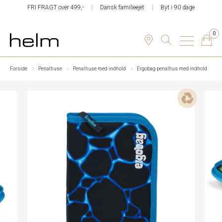
FRI FRAGT over 499,-
Dansk familieejet
Byt i 90 dage
0
Forside
Penalhuse
Penalhuse med indhold
Ergobag penalhus med indhold