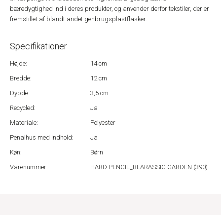
bæredygtighed ind i deres produkter, og anvender derfor tekstiler, der er
fremstillet af blandt andet genbrugsplastflasker.
Specifikationer
Højde:
14 cm
Bredde:
12 cm
Dybde:
3,5 cm
Recycled:
Ja
Materiale:
Polyester
Penalhus med indhold:
Ja
Køn:
Børn
Varenummer:
HARD PENCIL_BEARASSIC GARDEN (390)