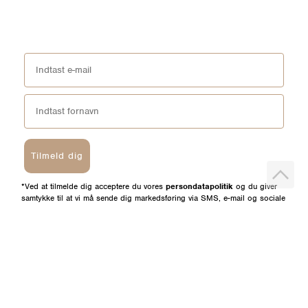
Tilmeld dig
*Ved at tilmelde dig acceptere du vores
persondatapolitik
og du giver
samtykke til at vi må sende dig markedsføring via SMS, e-mail og sociale
media. Du kan til enhver tid afmeldes igen.
HELM
BUTIKKER
Om os
Esbjerg Broen