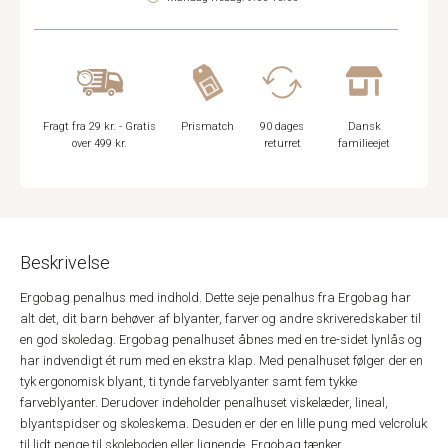
Fragt fra 29 kr. - Gratis
Prismatch
90 dages
Dansk
over 499 kr.
returret
familieejet
Beskrivelse
Ergobag penalhus med indhold. Dette seje penalhus fra Ergobag har
alt det, dit barn behøver af blyanter, farver og andre skriveredskaber til
en god skoledag. Ergobag penalhuset åbnes med en tre-sidet lynlås og
har indvendigt ét rum med en ekstra klap. Med penalhuset følger der en
tyk ergonomisk blyant, ti tynde farveblyanter samt fem tykke
farveblyanter. Derudover indeholder penalhuset viskelæder, lineal,
blyantspidser og skoleskema. Desuden er der en lille pung med velcroluk
til lidt penge til skoleboden eller lignende. Ergobag tænker