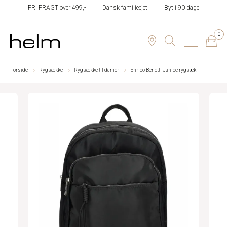
FRI FRAGT over 499,-
Dansk familieejet
Byt i 90 dage
0
Forside
Rygsække
Rygsække til damer
Enrico Benetti Janice rygsæk