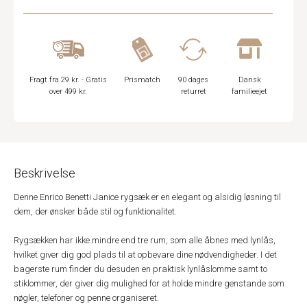
Fragt fra 29 kr. - Gratis
Prismatch
90 dages
Dansk
over 499 kr.
returret
familieejet
Beskrivelse
Denne Enrico Benetti Janice rygsæk er en elegant og alsidig løsning til
dem, der ønsker både stil og funktionalitet.
Rygsækken har ikke mindre end tre rum, som alle åbnes med lynlås,
hvilket giver dig god plads til at opbevare dine nødvendigheder. I det
bagerste rum finder du desuden en praktisk lynlåslomme samt to
stiklommer, der giver dig mulighed for at holde mindre genstande som
nøgler, telefoner og penne organiseret.