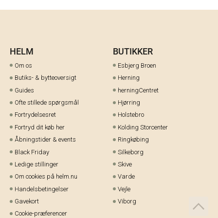
HELM
BUTIKKER
Om os
Esbjerg Broen
Butiks- & bytteoversigt
Herning
Guides
herningCentret
Ofte stillede spørgsmål
Hjørring
Fortrydelsesret
Holstebro
Fortryd dit køb her
Kolding Storcenter
Åbningstider & events
Ringkøbing
Black Friday
Silkeborg
Ledige stillinger
Skive
Om cookies på helm.nu
Varde
Handelsbetingelser
Vejle
Gavekort
Viborg
Cookie-præferencer