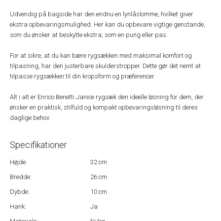
Udvendig på bagside har den endnu en lynlåslomme, hvilket giver
ekstra opbevaringsmulighed. Her kan du opbevare vigtige genstande,
som du ønsker at beskytte ekstra, som en pung eller pas.
For at sikre, at du kan bære rygsækken med maksimal komfort og
tilpasning, har den justerbare skulderstropper. Dette gør det nemt at
tilpasse rygsækken til din kropsform og præferencer.
Alt i alt er Enrico Benetti Janice rygsæk den ideelle løsning for dem, der
ønsker en praktisk, stilfuld og kompakt opbevaringsløsning til deres
daglige behov.
Specifikationer
Højde:
32 cm
Bredde:
26 cm
Dybde:
10 cm
Hank:
Ja