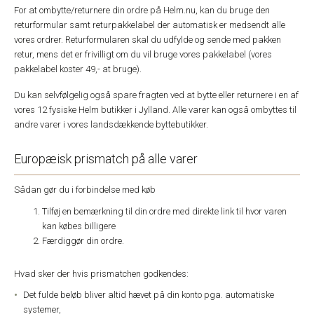
For at ombytte/returnere din ordre på Helm.nu, kan du bruge den
returformular samt returpakkelabel der automatisk er medsendt alle
vores ordrer. Returformularen skal du udfylde og sende med pakken
retur, mens det er frivilligt om du vil bruge vores pakkelabel (vores
pakkelabel koster 49,- at bruge).
Du kan selvfølgelig også spare fragten ved at bytte eller returnere i en af
vores 12 fysiske Helm butikker i Jylland. Alle varer kan også ombyttes til
andre varer i vores landsdækkende byttebutikker.
Europæisk prismatch på alle varer
Sådan gør du i forbindelse med køb
Tilføj en bemærkning til din ordre med direkte link til hvor varen
kan købes billigere
Færdiggør din ordre.
Hvad sker der hvis prismatchen godkendes:
Det fulde beløb bliver altid hævet på din konto pga. automatiske
systemer,