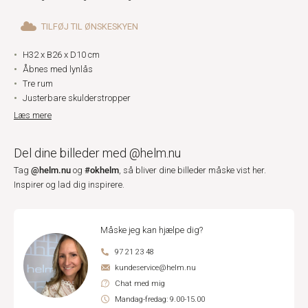
TILFØJ TIL ØNSKESKYEN
H32 x B26 x D10 cm
Åbnes med lynlås
Tre rum
Justerbare skulderstropper
Læs mere
Del dine billeder med @helm.nu
@helm.nu
#okhelm
Tag
og
, så bliver dine billeder måske vist her.
Inspirer og lad dig inspirere.
Måske jeg kan hjælpe dig?
97 21 23 48
kundeservice@helm.nu
Chat med mig
Mandag-fredag: 9.00-15.00