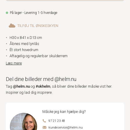
På lager - Levering 1-3 hverdage
TILFØJ TIL ØNSKESKYEN
H30 x B41 x D13 cm
Åbnes med lynlås
Ét stort hovedrum
Aftagelig og regulerbar skulderrem
Læs mere
Del dine billeder med @helm.nu
@helm.nu
#okhelm
Tag
og
, så bliver dine billeder måske vist her.
Inspirer og lad dig inspirere.
Måske jeg kan hjælpe dig?
97 21 23 48
kundeservice@helm.nu