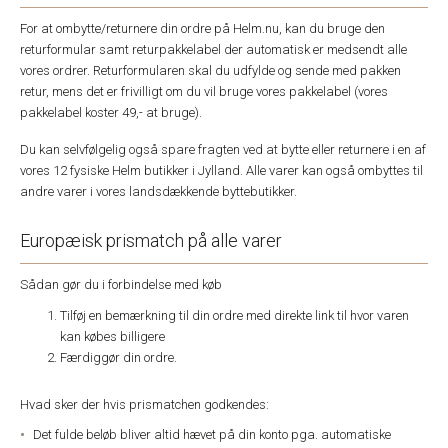
For at ombytte/returnere din ordre på Helm.nu, kan du bruge den
returformular samt returpakkelabel der automatisk er medsendt alle
vores ordrer. Returformularen skal du udfylde og sende med pakken
retur, mens det er frivilligt om du vil bruge vores pakkelabel (vores
pakkelabel koster 49,- at bruge).
Du kan selvfølgelig også spare fragten ved at bytte eller returnere i en af
vores 12 fysiske Helm butikker i Jylland. Alle varer kan også ombyttes til
andre varer i vores landsdækkende byttebutikker.
Europæisk prismatch på alle varer
Sådan gør du i forbindelse med køb
Tilføj en bemærkning til din ordre med direkte link til hvor varen
kan købes billigere
Færdiggør din ordre.
Hvad sker der hvis prismatchen godkendes:
Det fulde beløb bliver altid hævet på din konto pga. automatiske