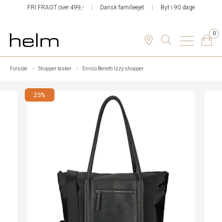
FRI FRAGT over 499,-
Dansk familieejet
Byt i 90 dage
0
Forside
Shopper tasker
Enrico Benetti Izzy shopper
25%