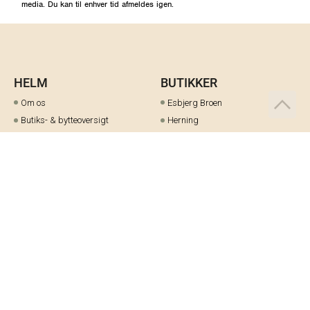
media. Du kan til enhver tid afmeldes igen.
HELM
BUTIKKER
Om os
Esbjerg Broen
Butiks- & bytteoversigt
Herning
Guides
herningCentret
Ofte stillede spørgsmål
Hjørring
Fortrydelsesret
Holstebro
Fortryd dit køb her
Kolding Storcenter
Åbningstider & events
Ringkøbing
Black Friday
Silkeborg
Ledige stillinger
Skive
Om cookies på helm.nu
Varde
Handelsbetingelser
Vejle
Gavekort
Viborg