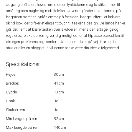
adgang til ét stort hovedrum med en lynlåslomme og to stiklommer til
småting som nøgler og mobiltelefon. Udvendig finder du en lomme på
bagsiden samt en lynlåslomme på forsiden, begge udført i et lækkert
skind-look, der tilføjer et elegant touch til taskens design. De lange hanke
gør det nemt at bære tasken over skulderen, mens den aftagelige og
regulerbare skulderrem giver dig mulighed for at tilpasse bærestilen til
din egen præference og komfort. Uanset om du er på vej til arbejde,
studier eller en shoppetur, vil denne taske være din ideelle følgesvend.
Specifikationer
Højde:
30 cm
Bredde:
41 cm
Dybde:
13 cm
Hank:
Ja
Skulderrem:
Ja
Min længde på rem:
92 cm
Max længde på rem:
140 cm