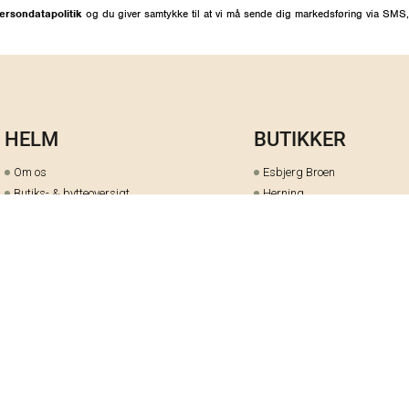
ersondatapolitik
og du giver samtykke til at vi må sende dig markedsføring via SMS,
HELM
BUTIKKER
Om os
Esbjerg Broen
Butiks- & bytteoversigt
Herning
Guides
herningCentret
Ofte stillede spørgsmål
Hjørring
Fortrydelsesret
Holstebro
Fortryd dit køb her
Kolding Storcenter
Åbningstider & events
Ringkøbing
Black Friday
Silkeborg
Ledige stillinger
Skive
Om cookies på helm.nu
Varde
Handelsbetingelser
Vejle
Gavekort
Viborg