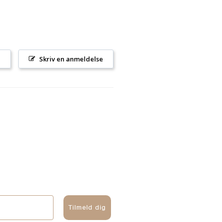
l
Skriv en anmeldelse
Tilmeld dig