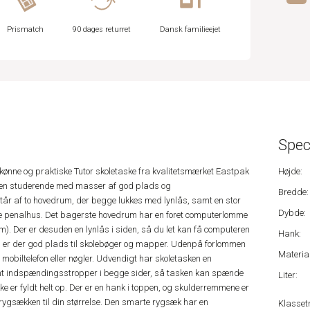
Prismatch
90 dages returret
Dansk familieejet
Spec
ønne og praktiske Tutor skoletaske fra kvalitetsmærket Eastpak
Højde:
til den studerende med masser af god plads og
Bredde:
r af to hovedrum, der begge lukkes med lynlås, samt en stor
Dybde:
re penalhus. Det bagerste hovedrum har en foret computerlomme
 cm). Der er desuden en lynlås i siden, så du let kan få computeren
Hank:
rum er der god plads til skolebøger og mapper. Udenpå forlommen
Material
g, mobiltelefon eller nøgler. Udvendigt har skoletasken en
mt indspændingsstropper i begge sider, så tasken kan spænde
Liter:
kke er fyldt helt op. Der er en hank i toppen, og skulderremmene er
rygsækken til din størrelse. Den smarte rygsæk har en
Klassetr