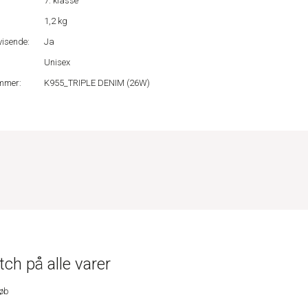
7. klasse
1,2 kg
isende:
Ja
Unisex
mmer:
K955_TRIPLE DENIM (26W)
ch på alle varer
køb