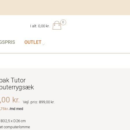
0
I alt:
0,00 kr.
GSPRIS
OUTLET
pak Tutor
puterrygsæk
00 kr.
Vejl. pris: 899,00 kr.
 B32,5 x D26 cm
ret computerlomme