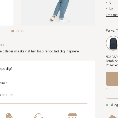
Vanda
Lomme
Læs me
Farve: 
nu
ne billeder måske vist her. Inspirer og lad dig inspirere.
*DAGSPRI
kombiner
Prisen e
lpe dig?
helm.nu
9.00-15.00
På lag