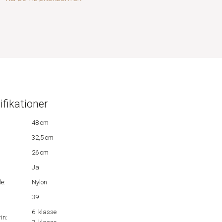
ifikationer
48 cm
32,5 cm
26 cm
Ja
e:
Nylon
39
6. klasse
in: