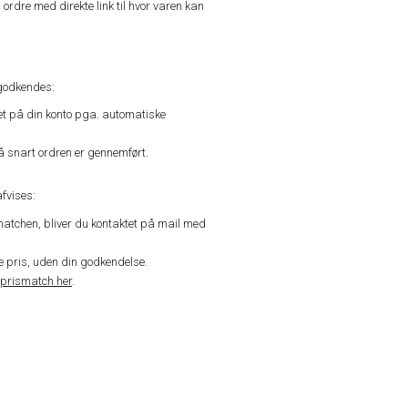
n ordre med direkte link til hvor varen kan
godkendes:
vet på din konto pga. automatiske
å snart ordren er gennemført.
fvises:
matchen, bliver du kontaktet på mail med
de pris, uden din godkendelse.
prismatch her
.