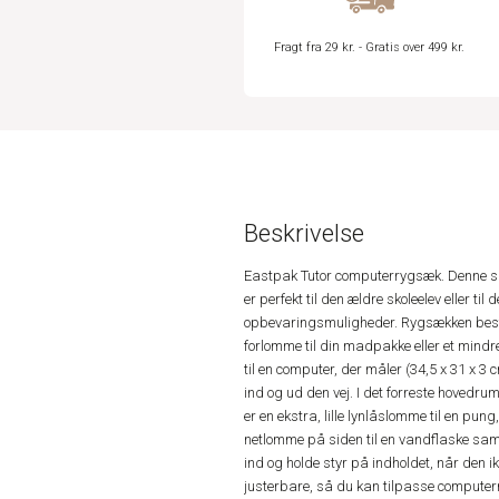
Fragt fra 29 kr. - Gratis over 499 kr.
Beskrivelse
Eastpak Tutor computerrygsæk. Denne sk
er perfekt til den ældre skoleelev eller 
opbevaringsmuligheder. Rygsækken bestå
forlomme til din madpakke eller et mind
til en computer, der måler (34,5 x 31 x 3
ind og ud den vej. I det forreste hoved
er en ekstra, lille lynlåslomme til en pun
netlomme på siden til en vandflaske sa
ind og holde styr på indholdet, når den i
justerbare, så du kan tilpasse computer