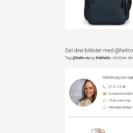
Del dine billeder med @helm.
@helm.nu
#okhelm
Tag
og
, så bliver di
Måske jeg kan hjæ
97 21 23 48
kundeservice@
Chat med mig
Mandag-fredag: 