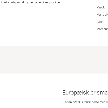
u ikke behøver at frygte nogle få regndråber.
Vægt:
Vandafv
Køn:
Varenu
Europæisk prismat
Sådan gør du i forbindelse med 