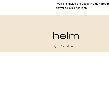
*Ved at tilmelde dig acceptere du vores
p
enhver tid afmeldes igen.
97 21 23 48
kundeservice@helm.nu
Mandag-fredag: 9.00-15.00
Helm I/S
CVR: 33739370