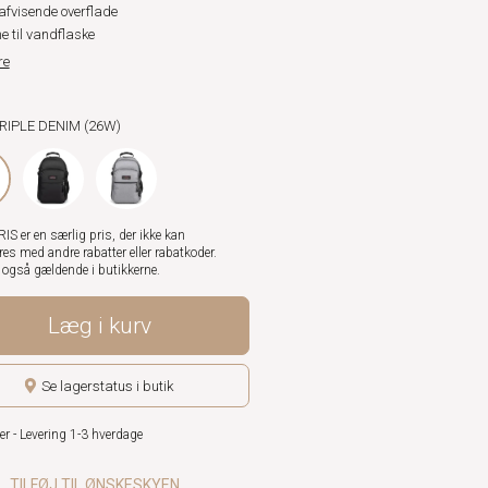
fvisende overflade
 til vandflaske
re
TRIPLE DENIM (26W)
S er en særlig pris, der ikke kan
es med andre rabatter eller rabatkoder.
r også gældende i butikkerne.
Læg i kurv
Se lagerstatus i butik
er - Levering 1-3 hverdage
TILFØJ TIL ØNSKESKYEN