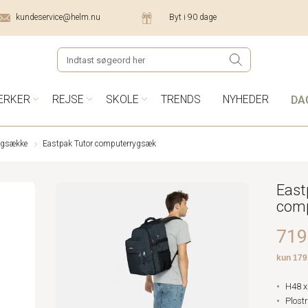
kundeservice@helm.nu
Byt i 90 dage
DA
ÆRKER
REJSE
SKOLE
TRENDS
NYHEDER
ygsække
Eastpak Tutor computerrygsæk
East
com
719,
H48 x
Plost