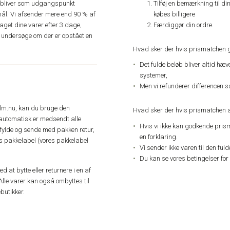
Tilføj en bemærkning til di
e, bliver som udgangspunkt
købes billigere
ål. Vi afsender mere end 90 % af
Færdiggør din ordre.
get dine varer efter 3 dage,
an undersøge om der er opstået en
Hvad sker der hvis prismatchen 
Det fulde beløb bliver altid hæ
systemer,
Men vi refunderer differencen s
elm.nu, kan du bruge den
Hvad sker der hvis prismatchen a
automatisk er medsendt alle
Hvis vi ikke kan godkende pris
dfylde og sende med pakken retur,
en forklaring.
res pakkelabel (vores pakkelabel
Vi sender ikke varen til den ful
Du kan se vores betingelser for
 at bytte eller returnere i en af
Alle varer kan også ombyttes til
butikker.