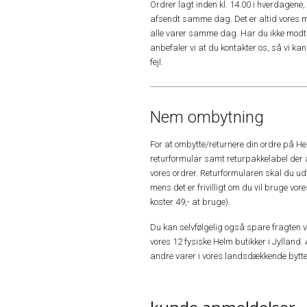
Ordrer lagt inden kl. 14.00 i hverdagen
afsendt samme dag. Det er altid vores m
alle varer samme dag. Har du ikke modta
anbefaler vi at du kontakter os, så vi k
fejl.
Nem ombytning
For at ombytte/returnere din ordre på H
returformular samt returpakkelabel der 
vores ordrer. Returformularen skal du u
mens det er frivilligt om du vil bruge vo
koster 49,- at bruge).
Du kan selvfølgelig også spare fragten ved
vores 12 fysiske Helm butikker i Jylland. 
andre varer i vores landsdækkende bytte