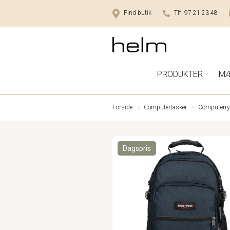
Find butik
Tlf 97 21 23 48
PRODUKTER
M
Forside
Computertasker
Computerr
Dagspris