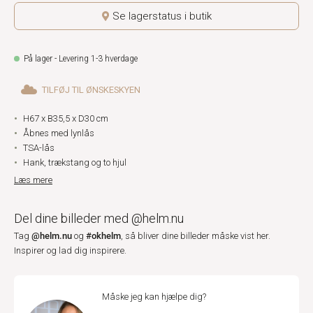
Se lagerstatus i butik
På lager - Levering 1-3 hverdage
TILFØJ TIL ØNSKESKYEN
H67 x B35,5 x D30 cm
Åbnes med lynlås
TSA-lås
Hank, trækstang og to hjul
Læs mere
Del dine billeder med @helm.nu
@helm.nu
#okhelm
Tag
og
, så bliver dine billeder måske vist her.
Inspirer og lad dig inspirere.
Måske jeg kan hjælpe dig?