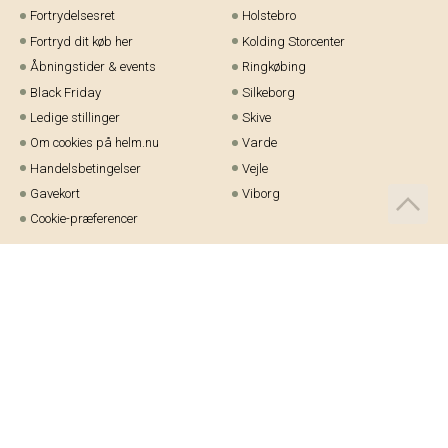
Fortrydelsesret
Holstebro
Fortryd dit køb her
Kolding Storcenter
Åbningstider & events
Ringkøbing
Black Friday
Silkeborg
Ledige stillinger
Skive
Om cookies på helm.nu
Varde
Handelsbetingelser
Vejle
Gavekort
Viborg
Cookie-præferencer
Telefon:
97 21 23 48
Email:
kundeservice@helm.nu
Mandag-fredag: 9.00-15.00