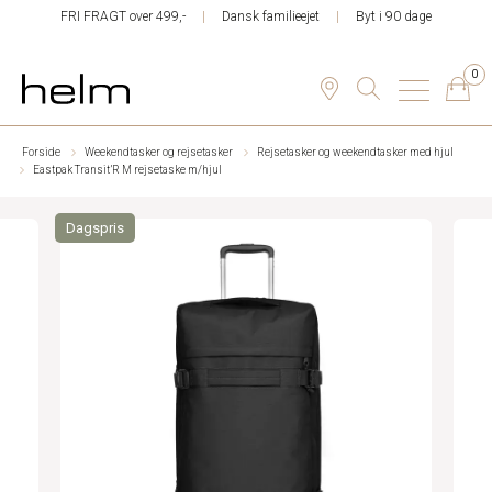
FRI FRAGT over 499,-
Dansk familieejet
Byt i 90 dage
0
Forside
Weekendtasker og rejsetasker
Rejsetasker og weekendtasker med hjul
Eastpak Transit’R M rejsetaske m/hjul
Dagspris