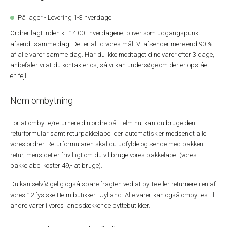
På lager - Levering 1-3 hverdage
Ordrer lagt inden kl. 14.00 i hverdagene, bliver som udgangspunkt
afsendt samme dag. Det er altid vores mål. Vi afsender mere end 90 %
af alle varer samme dag. Har du ikke modtaget dine varer efter 3 dage,
anbefaler vi at du kontakter os, så vi kan undersøge om der er opstået
en fejl.
Nem ombytning
For at ombytte/returnere din ordre på Helm.nu, kan du bruge den
returformular samt returpakkelabel der automatisk er medsendt alle
vores ordrer. Returformularen skal du udfylde og sende med pakken
retur, mens det er frivilligt om du vil bruge vores pakkelabel (vores
pakkelabel koster 49,- at bruge).
Du kan selvfølgelig også spare fragten ved at bytte eller returnere i en af
vores 12 fysiske Helm butikker i Jylland. Alle varer kan også ombyttes til
andre varer i vores landsdækkende byttebutikker.