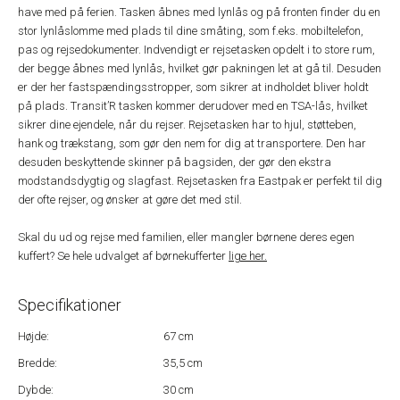
have med på ferien. Tasken åbnes med lynlås og på fronten finder du en
stor lynlåslomme med plads til dine småting, som f.eks. mobiltelefon,
pas og rejsedokumenter. Indvendigt er rejsetasken opdelt i to store rum,
der begge åbnes med lynlås, hvilket gør pakningen let at gå til. Desuden
er der her fastspændingsstropper, som sikrer at indholdet bliver holdt
på plads. Transit’R tasken kommer derudover med en TSA-lås, hvilket
sikrer dine ejendele, når du rejser. Rejsetasken har to hjul, støtteben,
hank og trækstang, som gør den nem for dig at transportere. Den har
desuden beskyttende skinner på bagsiden, der gør den ekstra
modstandsdygtig og slagfast. Rejsetasken fra Eastpak er perfekt til dig
der ofte rejser, og ønsker at gøre det med stil.
Skal du ud og rejse med familien, eller mangler børnene deres egen
kuffert? Se hele udvalget af børnekufferter
lige her.
Specifikationer
Højde:
67 cm
Bredde:
35,5 cm
Dybde:
30 cm