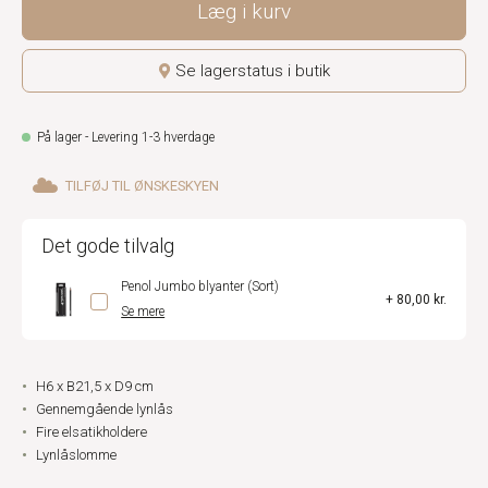
Læg i kurv
Se lagerstatus i butik
På lager - Levering 1-3 hverdage
TILFØJ TIL ØNSKESKYEN
Det gode tilvalg
Penol Jumbo blyanter (Sort)
+ 80,00 kr.
Se mere
H6 x B21,5 x D9 cm
Gennemgående lynlås
Fire elsatikholdere
Lynlåslomme