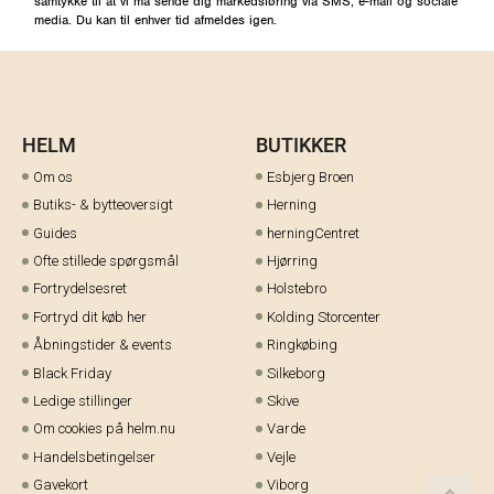
samtykke til at vi må sende dig markedsføring via SMS, e-mail og sociale
media. Du kan til enhver tid afmeldes igen.
HELM
BUTIKKER
Om os
Esbjerg Broen
Butiks- & bytteoversigt
Herning
Guides
herningCentret
Ofte stillede spørgsmål
Hjørring
Fortrydelsesret
Holstebro
Fortryd dit køb her
Kolding Storcenter
Åbningstider & events
Ringkøbing
Black Friday
Silkeborg
Ledige stillinger
Skive
Om cookies på helm.nu
Varde
Handelsbetingelser
Vejle
Gavekort
Viborg