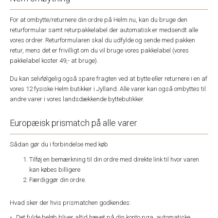
For at ombytte/returnere din ordre på Helm.nu, kan du bruge den
returformular samt returpakkelabel der automatisk er medsendt alle
vores ordrer. Returformularen skal du udfylde og sende med pakken
retur, mens det er frivilligt om du vil bruge vores pakkelabel (vores
pakkelabel koster 49,- at bruge).
Du kan selvfølgelig også spare fragten ved at bytte eller returnere i en af
vores 12 fysiske Helm butikker i Jylland. Alle varer kan også ombyttes til
andre varer i vores landsdækkende byttebutikker.
Europæisk prismatch på alle varer
Sådan gør du i forbindelse med køb
Tilføj en bemærkning til din ordre med direkte link til hvor varen
kan købes billigere
Færdiggør din ordre.
Hvad sker der hvis prismatchen godkendes:
Det fulde beløb bliver altid hævet på din konto pga. automatiske