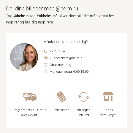
Del dine billeder med @helm.nu
@helm.nu
#okhelm
Tag
og
, så bliver dine billeder måske vist her.
Inspirer og lad dig inspirere.
Måske jeg kan hjælpe dig?
97 21 23 48
kundeservice@helm.nu
Chat med mig
Mandag-fredag: 9.00-15.00
Fragt fra 29 kr. - Gratis
Prismatch
90 dages
Dansk
over 499 kr.
returret
familieejet