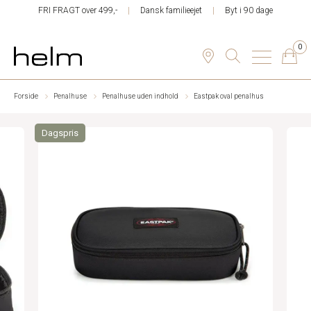
FRI FRAGT over 499,-
Dansk familieejet
Byt i 90 dage
0
Forside
Penalhuse
Penalhuse uden indhold
Eastpak oval penalhus
Dagspris