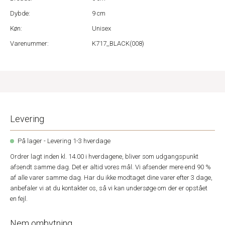
Dybde:
9 cm
Køn:
Unisex
Varenummer:
K717_BLACK(008)
Levering
På lager - Levering 1-3 hverdage
Ordrer lagt inden kl. 14.00 i hverdagene, bliver som udgangspunkt
afsendt samme dag. Det er altid vores mål. Vi afsender mere end 90 %
af alle varer samme dag. Har du ikke modtaget dine varer efter 3 dage,
anbefaler vi at du kontakter os, så vi kan undersøge om der er opstået
en fejl.
Nem ombytning