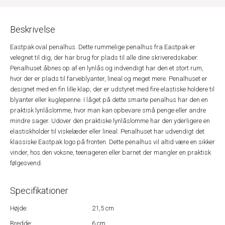
Beskrivelse
Eastpak oval penalhus. Dette rummelige penalhus fra Eastpak er
velegnet til dig, der har brug for plads til alle dine skriveredskaber.
Penalhuset åbnes op af en lynlås og indvendigt har den et stort rum,
hvor der er plads til farveblyanter, lineal og meget mere. Penalhuset er
designet med en fin lille klap, der er udstyret med fire elastiske holdere til
blyanter eller kuglepenne. I låget på dette smarte penalhus har den en
praktisk lynlåslomme, hvor man kan opbevare små penge eller andre
mindre sager. Udover den praktiske lynlåslomme har den yderligere en
elastiskholder til viskelæder eller lineal. Penalhuset har udvendigt det
klassiske Eastpak logo på fronten. Dette penalhus vil altid være en sikker
vinder, hos den voksne, teenageren eller barnet der mangler en praktisk
følgesvend.
Specifikationer
Højde:
21,5 cm
Bredde:
6 cm