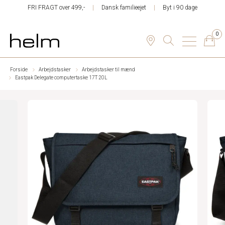
FRI FRAGT over 499,-
Dansk familieejet
Byt i 90 dage
0
Forside
Arbejdstasker
Arbejdstasker til mænd
Eastpak Delegate computertaske 17T 20L