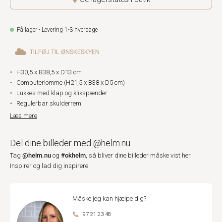
På lager - Levering 1-3 hverdage
TILFØJ TIL ØNSKESKYEN
H30,5 x B38,5 x D13 cm
Computerlomme (H21,5 x B38 x D5 cm)
Lukkes med klap og klikspænder
Regulerbar skulderrem
Læs mere
Del dine billeder med @helm.nu
@helm.nu
#okhelm
Tag
og
, så bliver dine billeder måske vist her.
Inspirer og lad dig inspirere.
Måske jeg kan hjælpe dig?
97 21 23 48