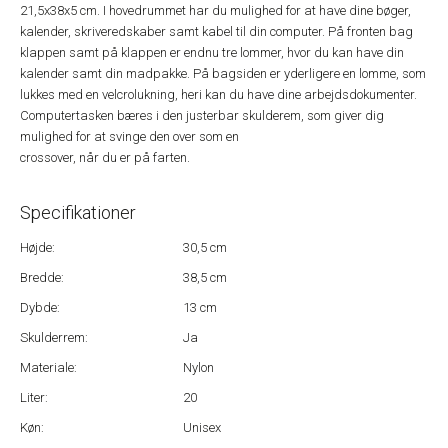
21,5x38x5 cm. I hovedrummet har du mulighed for at have dine bøger,
kalender, skriveredskaber samt kabel til din computer. På fronten bag
klappen samt på klappen er endnu tre lommer, hvor du kan have din
kalender samt din madpakke. På bagsiden er yderligere en lomme, som
lukkes med en velcrolukning, heri kan du have dine arbejdsdokumenter.
Computertasken bæres i den justerbar skulderem, som giver dig
mulighed for at svinge den over som en
crossover, når du er på farten.
Specifikationer
Højde:
30,5 cm
Bredde:
38,5 cm
Dybde:
13 cm
Skulderrem:
Ja
Materiale:
Nylon
Liter:
20
Køn:
Unisex