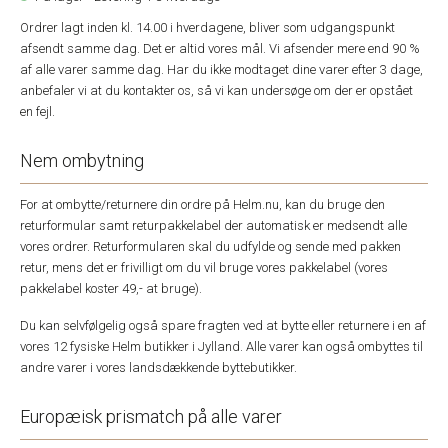
Ordrer lagt inden kl. 14.00 i hverdagene, bliver som udgangspunkt
afsendt samme dag. Det er altid vores mål. Vi afsender mere end 90 %
af alle varer samme dag. Har du ikke modtaget dine varer efter 3 dage,
anbefaler vi at du kontakter os, så vi kan undersøge om der er opstået
en fejl.
Nem ombytning
For at ombytte/returnere din ordre på Helm.nu, kan du bruge den
returformular samt returpakkelabel der automatisk er medsendt alle
vores ordrer. Returformularen skal du udfylde og sende med pakken
retur, mens det er frivilligt om du vil bruge vores pakkelabel (vores
pakkelabel koster 49,- at bruge).
Du kan selvfølgelig også spare fragten ved at bytte eller returnere i en af
vores 12 fysiske Helm butikker i Jylland. Alle varer kan også ombyttes til
andre varer i vores landsdækkende byttebutikker.
Europæisk prismatch på alle varer