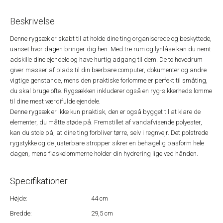
Beskrivelse
Denne rygsæk er skabt til at holde dine ting organiserede og beskyttede,
uanset hvor dagen bringer dig hen. Med tre rum og lynlåse kan du nemt
adskille dine ejendele og have hurtig adgang til dem. De to hovedrum
giver masser af plads til din bærbare computer, dokumenter og andre
vigtige genstande, mens den praktiske forlomme er perfekt til småting,
du skal bruge ofte. Rygsækken inkluderer også en ryg-sikkerheds lomme
til dine mest værdifulde ejendele.
Denne rygsæk er ikke kun praktisk, den er også bygget til at klare de
elementer, du måtte støde på. Fremstillet af vandafvisende polyester,
kan du stole på, at dine ting forbliver tørre, selv i regnvejr. Det polstrede
rygstykke og de justerbare stropper sikrer en behagelig pasform hele
dagen, mens flaskelommerne holder din hydrering lige ved hånden.
Specifikationer
Højde:
44 cm
Bredde:
29,5 cm