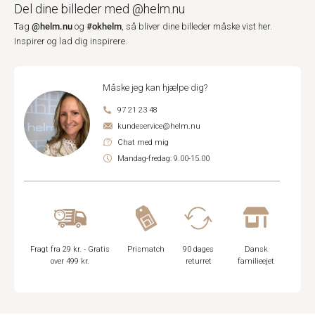
Del dine billeder med @helm.nu
@helm.nu
#okhelm
Tag
og
, så bliver dine billeder måske vist her.
Inspirer og lad dig inspirere.
Måske jeg kan hjælpe dig?
97 21 23 48
kundeservice@helm.nu
Chat med mig
Mandag-fredag: 9.00-15.00
Fragt fra 29 kr. - Gratis
Prismatch
90 dages
Dansk
over 499 kr.
returret
familieejet