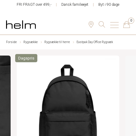
FRI FRAGT over 499,-
Dansk familieejet
Byt i 90 dage
0
Forside
Rygsække
Rygsække til herre
Eastpak Day Office Rygsæk
Dagspris