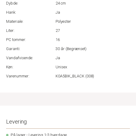
Dybde:
24 cm
Hank:
Ja
Materiale:
Polyester
Liter:
27
PC tommer:
16
Garanti:
30 år (Begrænset)
Vandafvisende:
Ja
Køn:
Unisex
Varenummer:
K0A5BIK_BLACK (008)
Levering
På lager - Levering 1-3 hverdage