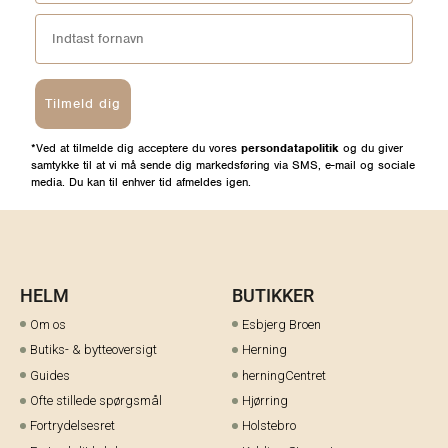
Tilmeld dig
*Ved at tilmelde dig acceptere du vores
persondatapolitik
og du giver
samtykke til at vi må sende dig markedsføring via SMS, e-mail og sociale
media. Du kan til enhver tid afmeldes igen.
HELM
BUTIKKER
Om os
Esbjerg Broen
Butiks- & bytteoversigt
Herning
Guides
herningCentret
Ofte stillede spørgsmål
Hjørring
Fortrydelsesret
Holstebro