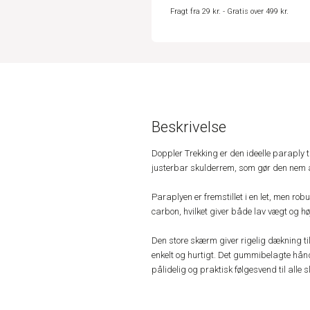
Fragt fra 29 kr. - Gratis over 499 kr.
Beskrivelse
Doppler Trekking er den ideelle paraply t
justerbar skulderrem, som gør den nem at
Paraplyen er fremstillet i en let, men ro
carbon, hvilket giver både lav vægt og h
Den store skærm giver rigelig dækning t
enkelt og hurtigt. Det gummibelagte håndt
pålidelig og praktisk følgesvend til alle s