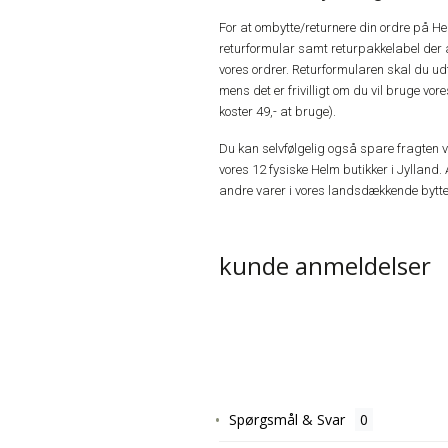
For at ombytte/returnere din ordre på H
returformular samt returpakkelabel der 
vores ordrer. Returformularen skal du u
mens det er frivilligt om du vil bruge vo
koster 49,- at bruge).
Du kan selvfølgelig også spare fragten ved
vores 12 fysiske Helm butikker i Jylland. 
andre varer i vores landsdækkende bytte
kunde anmeldelser
Spørgsmål & Svar