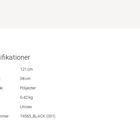
ifikationer
121 cm
:
38 cm
e:
Polyester
0,42 kg
Unisex
mmer:
74563_BLACK (001)