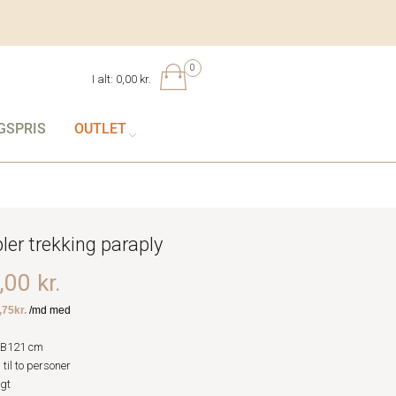
0
I alt:
0,00 kr.
GSPRIS
OUTLET
ler trekking paraply
00 kr.
 B121 cm
til to personer
gt