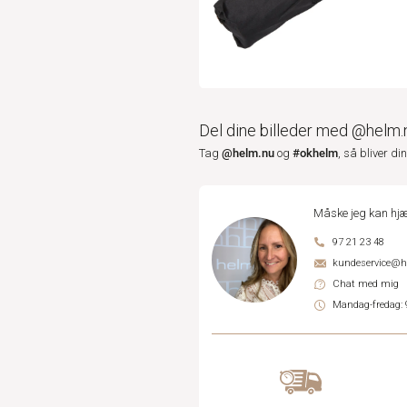
Del dine billeder med @helm.
@helm.nu
#okhelm
Tag
og
, så bliver di
Måske jeg kan hjæ
97 21 23 48
kundeservice@
Chat med mig
Mandag-fredag: 