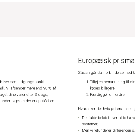
Europæisk prismat
Sådan gør du i forbindelse med 
Tilføj en bemærkning til di
e, bliver som udgangspunkt
købes billigere
ål. Vi afsender mere end 90 % af
Færdiggør din ordre.
get dine varer efter 3 dage,
an undersøge om der er opstået en
Hvad sker der hvis prismatchen 
Det fulde beløb bliver altid hæ
systemer,
Men vi refunderer differencen s