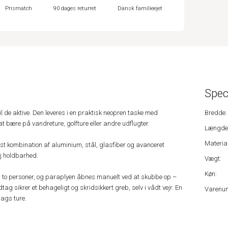
Prismatch
90 dages returret
Dansk familieejet
Spec
il de aktive. Den leveres i en praktisk neopren taske med
Bredde:
 bære på vandreture, golfture eller andre udflugter.
Længde
Material
bust kombination af aluminium, stål, glasfiber og avanceret
øj holdbarhed.
Vægt:
Køn:
il to personer, og paraplyen åbnes manuelt ved at skubbe op –
ag sikrer et behageligt og skridsikkert greb, selv i vådt vejr. En
Varenu
lags ture.