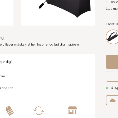
Taske
Læs me
Farve: 
nu
ne billeder måske vist her. Inspirer og lad dig inspirere.
lpe dig?
helm.nu
På lag
9.00-15.00