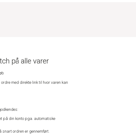
ch på alle varer
køb
n ordre med direkte link til hvor varen kan
godkendes:
vet på din konto pga. automatiske
å snart ordren er gennemført.