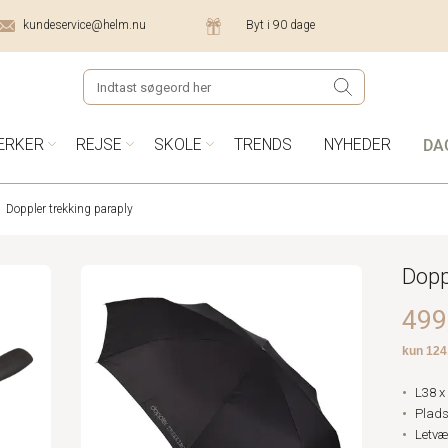
kundeservice@helm.nu
Byt i 90 dage
DA
ÆRKER
REJSE
SKOLE
TRENDS
NYHEDER
Doppler trekking paraply
Dopp
499,
L38 x
Plads 
Letvæ