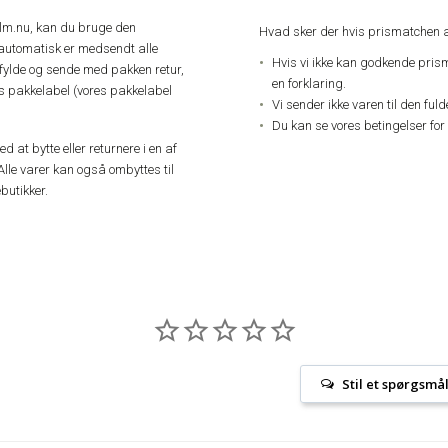
elm.nu, kan du bruge den
Hvad sker der hvis prismatchen a
automatisk er medsendt alle
Hvis vi ikke kan godkende pris
dfylde og sende med pakken retur,
en forklaring.
res pakkelabel (vores pakkelabel
Vi sender ikke varen til den ful
Du kan se vores betingelser for
 at bytte eller returnere i en af
Alle varer kan også ombyttes til
butikker.
Stil et spørgsmå