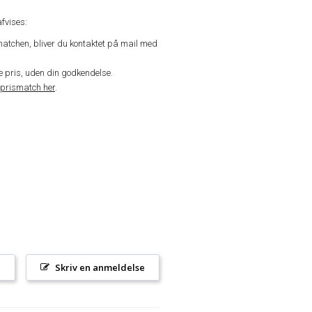
fvises:
matchen, bliver du kontaktet på mail med
de pris, uden din godkendelse.
prismatch her
.
l
Skriv en anmeldelse