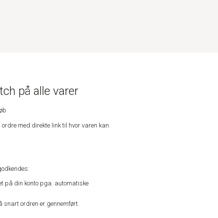
ch på alle varer
køb
n ordre med direkte link til hvor varen kan
godkendes:
vet på din konto pga. automatiske
å snart ordren er gennemført.