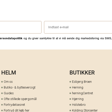
ersondatapolitik
og du giver samtykke til at vi må sende dig markedsføring via SMS,
HELM
BUTIKKER
Om os
Esbjerg Broen
Butiks- & bytteoversigt
Herning
Guides
herningCentret
Ofte stillede spørgsmål
Hjørring
Fortrydelsesret
Holstebro
Fortryd dit køb her
Kolding Storcenter