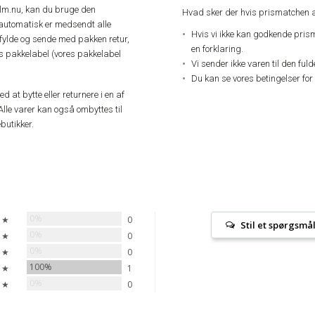
elm.nu, kan du bruge den
Hvad sker der hvis prismatchen a
automatisk er medsendt alle
Hvis vi ikke kan godkende pris
dfylde og sende med pakken retur,
en forklaring.
res pakkelabel (vores pakkelabel
Vi sender ikke varen til den ful
Du kan se vores betingelser for
 at bytte eller returnere i en af
Alle varer kan også ombyttes til
butikker.
0%
 ★
0
Stil et spørgsmå
0%
 ★
0
0%
 ★
0
100%
 ★
1
0%
 ★
0