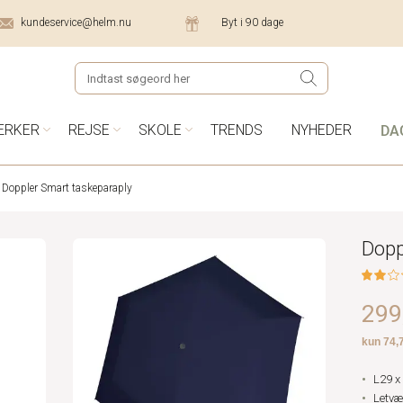
kundeservice@helm.nu
Byt i 90 dage
DA
ÆRKER
REJSE
SKOLE
TRENDS
NYHEDER
Doppler Smart taskeparaply
Dopp
299,
L29 x
Letvæ