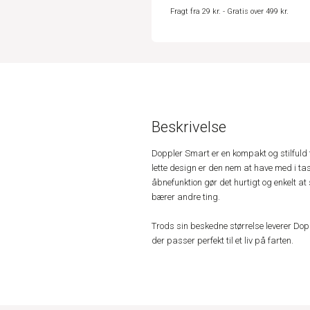
Fragt fra 29 kr. - Gratis over 499 kr.
Beskrivelse
Doppler Smart er en kompakt og stilfuld 
lette design er den nem at have med i ta
åbnefunktion gør det hurtigt og enkelt at
bærer andre ting.
Trods sin beskedne størrelse leverer Dopp
der passer perfekt til et liv på farten.