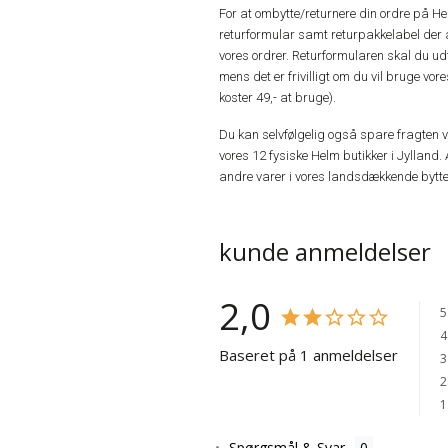
For at ombytte/returnere din ordre på H
returformular samt returpakkelabel der 
vores ordrer. Returformularen skal du u
mens det er frivilligt om du vil bruge vo
koster 49,- at bruge).
Du kan selvfølgelig også spare fragten ved
vores 12 fysiske Helm butikker i Jylland. 
andre varer i vores landsdækkende bytte
kunde anmeldelser
2,0
5
4
Baseret på 1 anmeldelser
3
2
1
Spørgsmål & Svar