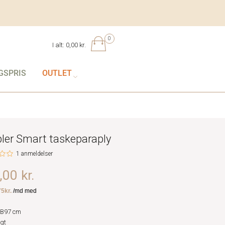
0
I alt:
0,00 kr.
GSPRIS
OUTLET
ler Smart taskeparaply
1 anmeldelser
00 kr.
 B97 cm
gt