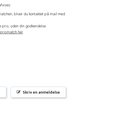
fvises:
matchen, bliver du kontaktet på mail med
de pris, uden din godkendelse.
prismatch her
.
l
Skriv en anmeldelse