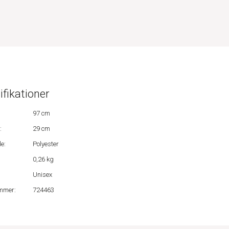
ifikationer
97 cm
:
29 cm
e:
Polyester
0,26 kg
Unisex
mmer:
724463