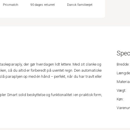
Prismatch
90 dages returret
Dansk familieejet
Spec
taskeparaply, der gør hverdagen lidt lettere. Med sit slanke og
Bredde:
sken, så du altid er forberedt på uventet regn. Den automatiske
Længde
 slå paraplyen op med én hånd – perfekt, når du har travlt eller
Material
Vægt:
ler Smart solid beskyttelse og funktionalitet i en praktisk form,
Køn:
Varenu