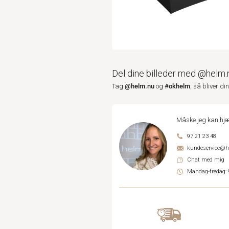
Del dine billeder med @helm.
@helm.nu
#okhelm
Tag
og
, så bliver di
Måske jeg kan hjæ
97 21 23 48
kundeservice@
Chat med mig
Mandag-fredag: 