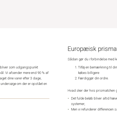
Europæisk prismat
Sådan gør du i forbindelse med 
Tilføj en bemærkning til di
e, bliver som udgangspunkt
købes billigere
ål. Vi afsender mere end 90 % af
Færdiggør din ordre.
get dine varer efter 3 dage,
an undersøge om der er opstået en
Hvad sker der hvis prismatchen 
Det fulde beløb bliver altid hæ
systemer,
Men vi refunderer differencen s