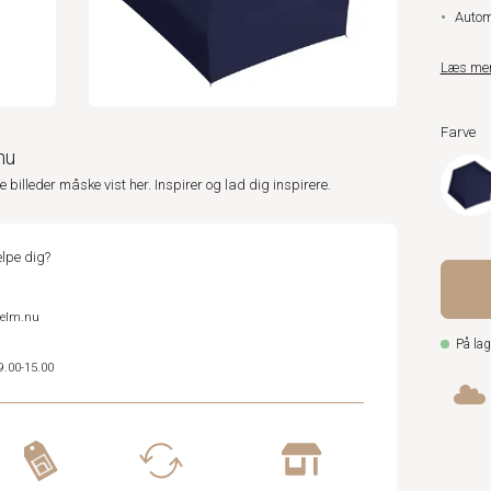
Autom
Læs me
Farve
nu
ne billeder måske vist her. Inspirer og lad dig inspirere.
lpe dig?
helm.nu
På lag
9.00-15.00