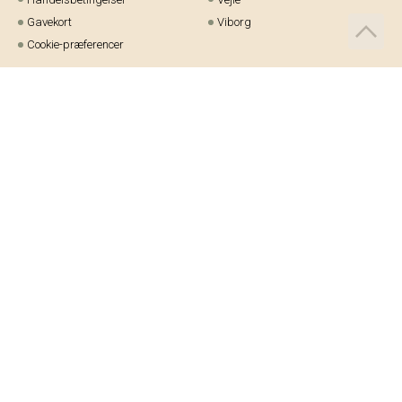
Gavekort
Viborg
Cookie-præferencer
Telefon:
97 21 23 48
Email:
kundeservice@helm.nu
Mandag-fredag: 9.00-15.00