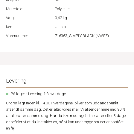
Materiale:
Polyester
Vægt:
0,62 kg
Køn:
Unisex
Varenummer:
716363_SIMPLY BLACK (NWSZ)
Levering
På lager - Levering 1-3 hverdage
Ordrer lagt inden kl. 14.00 i hverdagene, bliver som udgangspunkt
afsendt samme dag. Det er altid vores mål. Vi afsender mere end 90 %
af alle varer samme dag. Har du ikke modtaget dine varer efter 3 dage,
anbefaler vi at du kontakter os, så vi kan undersøge om der er opstået
en fejl.