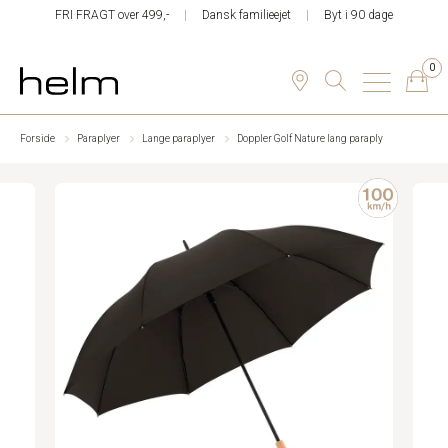
FRI FRAGT over 499,-
Dansk familieejet
Byt i 90 dage
0
Forside
Paraplyer
Lange paraplyer
Doppler Golf Nature lang paraply