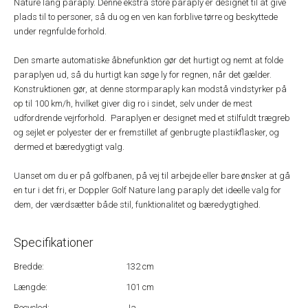
Nature lang paraply. Denne ekstra store paraply er designet til at give
plads til to personer, så du og en ven kan forblive tørre og beskyttede
under regnfulde forhold.
Den smarte automatiske åbnefunktion gør det hurtigt og nemt at folde
paraplyen ud, så du hurtigt kan søge ly for regnen, når det gælder.
Konstruktionen gør, at denne stormparaply kan modstå vindstyrker på
op til 100 km/h, hvilket giver dig ro i sindet, selv under de mest
udfordrende vejrforhold. Paraplyen er designet med et stilfuldt trægreb
og sejlet er polyester der er fremstillet af genbrugte plastikflasker, og
dermed et bæredygtigt valg.
Uanset om du er på golfbanen, på vej til arbejde eller bare ønsker at gå
en tur i det fri, er Doppler Golf Nature lang paraply det ideelle valg for
dem, der værdsætter både stil, funktionalitet og bæredygtighed.
Specifikationer
Bredde:
132 cm
Længde:
101 cm
Recycled:
Ja