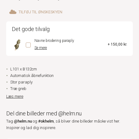
TILFØJ TIL ØNSKESKYEN
Det gode tilvalg
Navne brodering paraply
+ 150,00 kr.
Se mere
L101 x B132cm
Automatisk åbnefunktion
Stor paraply
Træ greb
Læs mere
Del dine billeder med @helm.nu
@helm.nu
#okhelm
Tag
og
, så bliver dine billeder måske vist her.
Inspirer og lad dig inspirere.