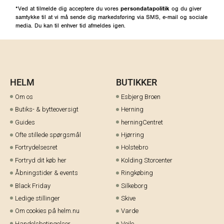
*Ved at tilmelde dig acceptere du vores
persondatapolitik
og du giver
samtykke til at vi må sende dig markedsføring via SMS, e-mail og sociale
media. Du kan til enhver tid afmeldes igen.
HELM
BUTIKKER
Om os
Esbjerg Broen
Butiks- & bytteoversigt
Herning
Guides
herningCentret
Ofte stillede spørgsmål
Hjørring
Fortrydelsesret
Holstebro
Fortryd dit køb her
Kolding Storcenter
Åbningstider & events
Ringkøbing
Black Friday
Silkeborg
Ledige stillinger
Skive
Om cookies på helm.nu
Varde
Handelsbetingelser
Vejle