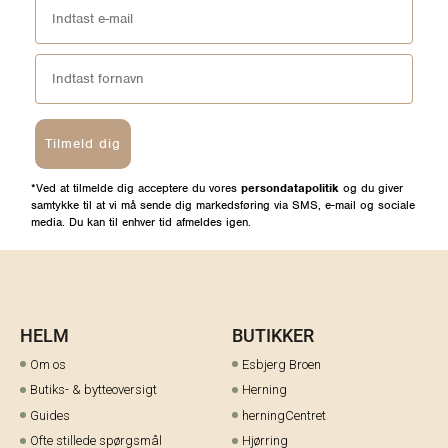
Tilmeld dig
*Ved at tilmelde dig acceptere du vores
persondatapolitik
og du giver
samtykke til at vi må sende dig markedsføring via SMS, e-mail og sociale
media. Du kan til enhver tid afmeldes igen.
HELM
BUTIKKER
Om os
Esbjerg Broen
Butiks- & bytteoversigt
Herning
Guides
herningCentret
Ofte stillede spørgsmål
Hjørring