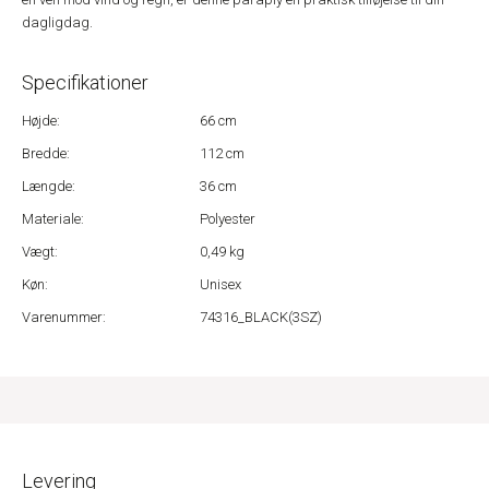
dagligdag.
Specifikationer
Højde:
66 cm
Bredde:
112 cm
Længde:
36 cm
Materiale:
Polyester
Vægt:
0,49 kg
Køn:
Unisex
Varenummer:
74316_BLACK(3SZ)
Levering