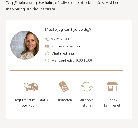
@helm.nu
#okhelm
Tag
og
, så bliver dine billeder måske vist her.
Inspirer og lad dig inspirere.
Måske jeg kan hjælpe dig?
97 21 23 48
kundeservice@helm.nu
Chat med mig
Mandag-fredag: 9.00-15.00
Fragt fra 29 kr. - Gratis
Prismatch
90 dages
Dansk
over 499 kr.
returret
familieejet