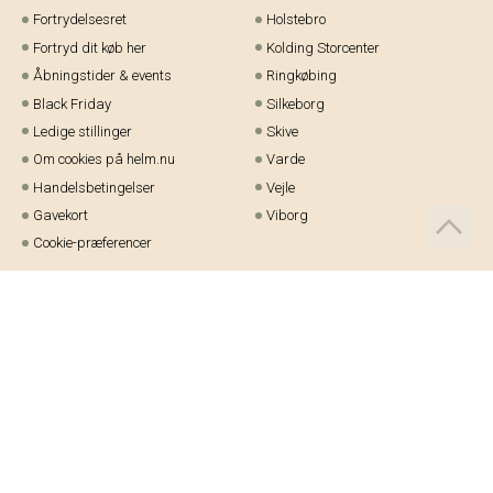
Fortrydelsesret
Holstebro
Fortryd dit køb her
Kolding Storcenter
Åbningstider & events
Ringkøbing
Black Friday
Silkeborg
Ledige stillinger
Skive
Om cookies på helm.nu
Varde
Handelsbetingelser
Vejle
Gavekort
Viborg
Cookie-præferencer
Telefon:
97 21 23 48
Email:
kundeservice@helm.nu
Mandag-fredag: 9.00-15.00