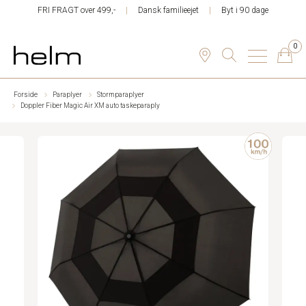
FRI FRAGT over 499,-
Dansk familieejet
Byt i 90 dage
0
Forside
Paraplyer
Stormparaplyer
Doppler Fiber Magic Air XM auto taskeparaply