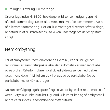
På lager - Levering 1-3 hverdage
Ordrer lagt inden kl. 14.00 i hverdagene, bliver som udgangspunkt
afsendt samme dag. Det er altid vores mål. Vi afsender mere end 90 %
af alle varer samme dag. Har du ikke modtaget dine varer efter 3 dage,
anbefaler vi at du kontakter os, så vi kan undersøge om der er opstået
en fejl.
Nem ombytning
For at ombytte/returnere din ordre på Helm.nu, kan du bruge den
returformular samt returpakkelabel der automatisk er medsendt alle
vores ordrer. Returformularen skal du udfylde og sende med pakken
retur, mens det er frivilligt om du vil bruge vores pakkelabel (vores
pakkelabel koster 49,- at bruge).
Du kan selvfølgelig også spare fragten ved at bytte eller returnere i en af
vores 12 fysiske Helm butikker i Jylland. Alle varer kan også ombyttes til
andre varer i vores landsdækkende byttebutikker.