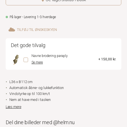
På lager - Levering 1-3 hverdage
TILFØJ TIL ØNSKESKYEN
Det gode tilvalg
Navne brodering paraply
+ 150,00 kr.
Se mere
L36 x B112 cm
Automatisk åbne- og lukkefunktion
Vindstyrke op til 100 km/t
Nem at have med i tasken
Læs mere
Del dine billeder med @helm.nu