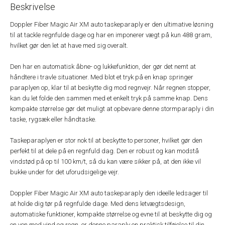
Beskrivelse
Doppler Fiber Magic Air XM auto taskeparaply er den ultimative løsning
til at tackle regnfulde dage og har en imponerer vægt på kun 488 gram,
hvilket gør den let at have med sig overalt.
Den har en automatisk åbne- og lukkefunktion, der gør det nemt at
håndtere i travle situationer. Med blot et tryk på en knap springer
paraplyen op, klar til at beskytte dig mod regnvejr. Når regnen stopper,
kan du let folde den sammen med et enkelt tryk på samme knap. Dens
kompakte størrelse gør det muligt at opbevare denne stormparaply i din
taske, rygsæk eller håndtaske.
Taskeparaplyen er stor nok til at beskytte to personer, hvilket gør den
perfekt til at dele på en regnfuld dag. Den er robust og kan modstå
vindstød på op til 100 km/t, så du kan være sikker på, at den ikke vil
bukke under for det uforudsigelige vejr.
Doppler Fiber Magic Air XM auto taskeparaply den ideelle ledsager til
at holde dig tør på regnfulde dage. Med dens letvægtsdesign,
automatiske funktioner, kompakte størrelse og evne til at beskytte dig og
en ven mod vind og regn, er denne paraply en praktisk tilføjelse til din