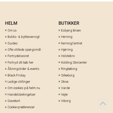
HELM
BUTIKKER
Om os
Esbjerg Broen
Butiks- & bytteoversigt
Herning
Guides
herningCentret
Ofte stillede spørgsmål
Hjørring
Fortrydelsesret
Holstebro
Fortryd dit køb her
Kolding Storcenter
Åbningstider & events
Ringkøbing
Black Friday
Silkeborg
Ledige stillinger
Skive
Om cookies på helm.nu
Varde
Handelsbetingelser
Vejle
Gavekort
Viborg
Cookie-præferencer