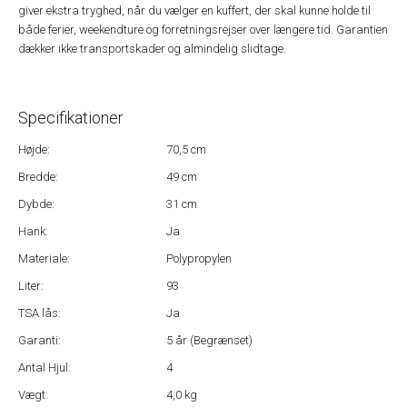
giver ekstra tryghed, når du vælger en kuffert, der skal kunne holde til
både ferier, weekendture og forretningsrejser over længere tid. Garantien
dækker ikke transportskader og almindelig slidtage.
Specifikationer
Højde:
70,5 cm
Bredde:
49 cm
Dybde:
31 cm
Hank:
Ja
Materiale:
Polypropylen
Liter:
93
TSA lås:
Ja
Garanti:
5 år (Begrænset)
Antal Hjul:
4
Vægt:
4,0 kg