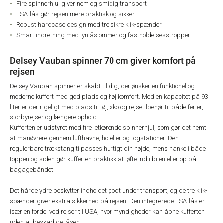
Fire spinnerhjul giver nem og smidig transport
TSA-lås gør rejsen mere praktisk og sikker
Robust hardcase design med tre sikre klik-spænder
Smart indretning med lynlåslommer og fastholdelsesstropper
Delsey Vauban spinner 70 cm giver komfort på
rejsen
Delsey Vauban spinner er skabt til dig, der ønsker en funktionel og
moderne kuffert med god plads og høj komfort. Med en kapacitet på 93
liter er der rigeligt med plads til tøj, sko og rejsetilbehør til både ferier,
storbyrejser og længere ophold.
Kufferten er udstyret med fire letkørende spinnerhjul, som gør det nemt
at manøvrere gennem lufthavne, hoteller og togstationer. Den
regulerbare trækstang tilpasses hurtigt din højde, mens hanke i både
toppen og siden gør kufferten praktisk at løfte ind i bilen eller op på
bagagebåndet.
Det hårde ydre beskytter indholdet godt under transport, og de tre klik-
spænder giver ekstra sikkerhed på rejsen. Den integrerede TSA-lås er
især en fordel ved rejser til USA, hvor myndigheder kan åbne kufferten
uden at beskadige låsen.