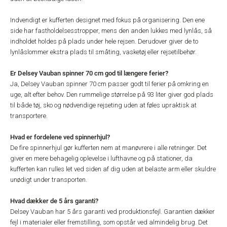
Indvendigt er kufferten designet med fokus på organisering. Den ene
side har fastholdelsesstropper, mens den anden lukkes med lynlås, så
indholdet holdes på plads under hele rejsen. Derudover giver de to
lynlåslommer ekstra plads til småting, vasketøj eller rejsetilbehør.
Er Delsey Vauban spinner 70 cm god til længere ferier?
Ja, Delsey Vauban spinner 70 cm passer godt til ferier på omkring en
uge, alt efter behov. Den rummelige størrelse på 93 liter giver god plads
til både tøj, sko og nødvendige rejseting uden at føles upraktisk at
transportere.
Hvad er fordelene ved spinnerhjul?
De fire spinnerhjul gør kufferten nem at manøvrere i alle retninger. Det
giver en mere behagelig oplevelse i lufthavne og på stationer, da
kufferten kan rulles let ved siden af dig uden at belaste arm eller skuldre
unødigt under transporten.
Hvad dækker de 5 års garanti?
Delsey Vauban har 5 års garanti ved produktionsfejl. Garantien dækker
fejl i materialer eller fremstilling, som opstår ved almindelig brug. Det