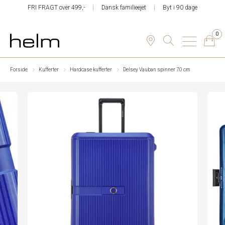
FRI FRAGT over 499,-
Dansk familieejet
Byt i 90 dage
0
Forside
Kufferter
Hardcase kufferter
Delsey Vauban spinner 70 cm