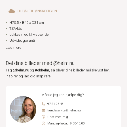
TILFØJ TIL ØNSKESKYEN
H70,5 x B49 x D31 cm
TSA-lås
Lukkes med klik-spænder
Udvidet garanti
Læs mere
Del dine billeder med @helm.nu
@helm.nu
#okhelm
Tag
og
, så bliver dine billeder måske vist her.
Inspirer og lad dig inspirere.
Måske jeg kan hjælpe dig?
97 21 23 48
kundeservice@helm.nu
Chat med mig
Mandag-fredag: 9.00-15.00