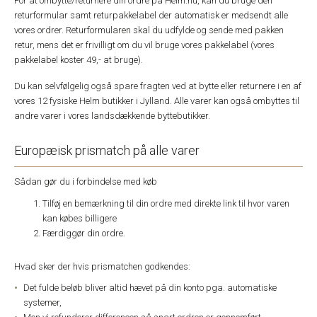
For at ombytte/returnere din ordre på Helm.nu, kan du bruge den
returformular samt returpakkelabel der automatisk er medsendt alle
vores ordrer. Returformularen skal du udfylde og sende med pakken
retur, mens det er frivilligt om du vil bruge vores pakkelabel (vores
pakkelabel koster 49,- at bruge).
Du kan selvfølgelig også spare fragten ved at bytte eller returnere i en af
vores 12 fysiske Helm butikker i Jylland. Alle varer kan også ombyttes til
andre varer i vores landsdækkende byttebutikker.
Europæisk prismatch på alle varer
Sådan gør du i forbindelse med køb
Tilføj en bemærkning til din ordre med direkte link til hvor varen
kan købes billigere
Færdiggør din ordre.
Hvad sker der hvis prismatchen godkendes:
Det fulde beløb bliver altid hævet på din konto pga. automatiske
systemer,