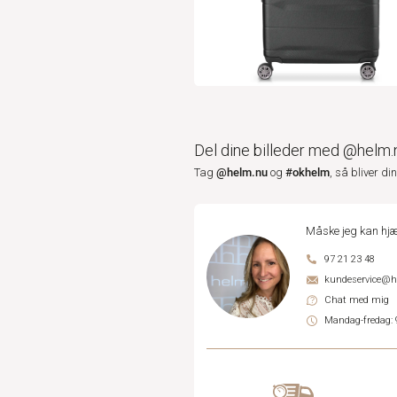
Del dine billeder med @helm.
@helm.nu
#okhelm
Tag
og
, så bliver di
Måske jeg kan hjæ
97 21 23 48
kundeservice@
Chat med mig
Mandag-fredag: 