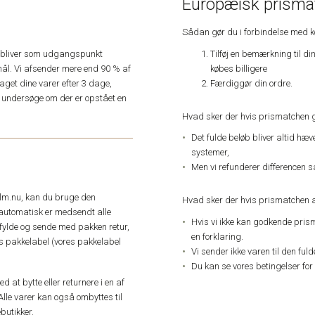
Europæisk prismat
Sådan gør du i forbindelse med 
Tilføj en bemærkning til di
e, bliver som udgangspunkt
købes billigere
ål. Vi afsender mere end 90 % af
Færdiggør din ordre.
get dine varer efter 3 dage,
an undersøge om der er opstået en
Hvad sker der hvis prismatchen 
Det fulde beløb bliver altid hæ
systemer,
Men vi refunderer differencen s
elm.nu, kan du bruge den
Hvad sker der hvis prismatchen a
automatisk er medsendt alle
Hvis vi ikke kan godkende pris
dfylde og sende med pakken retur,
en forklaring.
res pakkelabel (vores pakkelabel
Vi sender ikke varen til den ful
Du kan se vores betingelser for
 at bytte eller returnere i en af
Alle varer kan også ombyttes til
butikker.