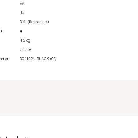
99
:
Ja
:
3 år (Begrænset)
ul:
4
4,5 kg
Unisex
mmer:
3041821_BLACK (00)