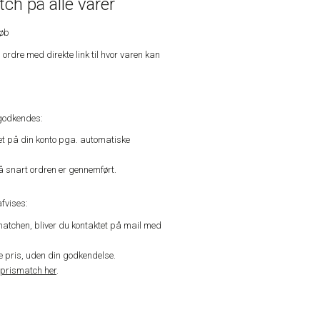
ch på alle varer
køb
n ordre med direkte link til hvor varen kan
godkendes:
vet på din konto pga. automatiske
å snart ordren er gennemført.
fvises:
matchen, bliver du kontaktet på mail med
de pris, uden din godkendelse.
prismatch her
.