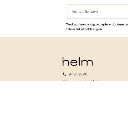
*Ved at tilmelde dig acceptere du vores
p
enhver tid afmeldes igen.
97 21 23 48
kundeservice@helm.nu
Mandag-fredag: 9.00-15.00
Helm I/S
CVR: 33739370