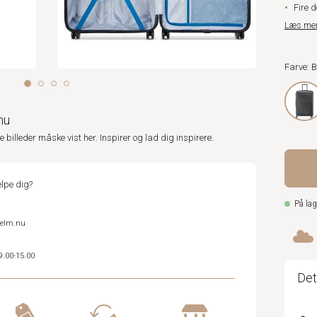
Fire d
Læs me
Farve: 
nu
ne billeder måske vist her. Inspirer og lad dig inspirere.
lpe dig?
På lag
helm.nu
9.00-15.00
Det