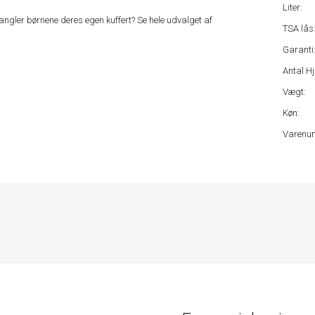
Liter:
mangler børnene deres egen kuffert? Se hele udvalget af
TSA lås
Garanti
Antal Hj
Vægt:
Køn:
Varenu