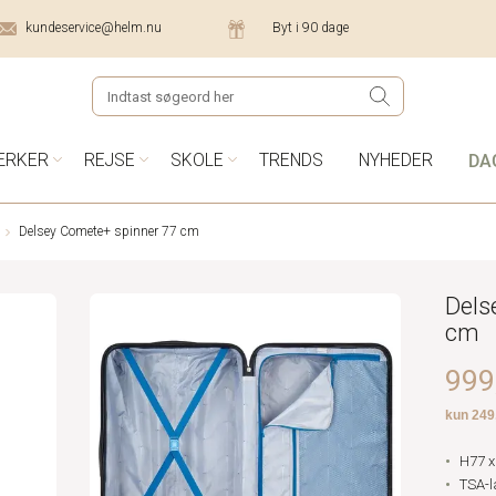
kundeservice@helm.nu
Byt i 90 dage
DA
ÆRKER
REJSE
SKOLE
TRENDS
NYHEDER
Delsey Comete+ spinner 77 cm
Dels
cm
999,
H77 x
TSA-l