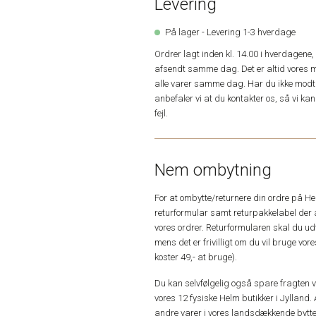
Levering
På lager - Levering 1-3 hverdage
Ordrer lagt inden kl. 14.00 i hverdagen
afsendt samme dag. Det er altid vores m
alle varer samme dag. Har du ikke modta
anbefaler vi at du kontakter os, så vi k
fejl.
Nem ombytning
For at ombytte/returnere din ordre på H
returformular samt returpakkelabel der 
vores ordrer. Returformularen skal du u
mens det er frivilligt om du vil bruge vo
koster 49,- at bruge).
Du kan selvfølgelig også spare fragten ved
vores 12 fysiske Helm butikker i Jylland. 
andre varer i vores landsdækkende bytte