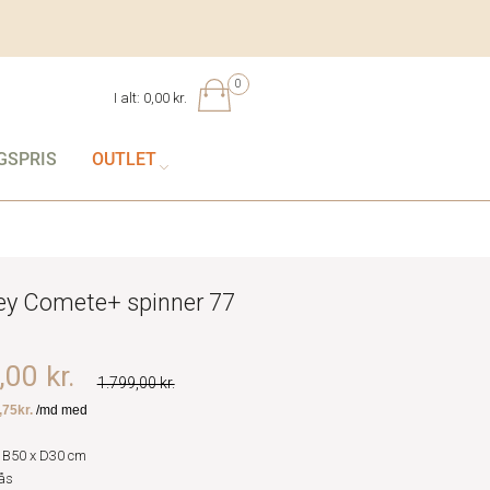
0
I alt:
0,00 kr.
GSPRIS
OUTLET
ey Comete+ spinner 77
00 kr.
1.799,00 kr.
 B50 x D30 cm
ås