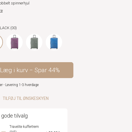
obbelt spinnerhjul
re
BLACK (00)
Læg i kurv
Spar
44%
er - Levering 1-3 hverdage
TILFØJ TIL ØNSKESKYEN
 gode tilvalg
Travelite kuffertrem