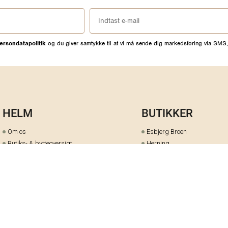
ersondatapolitik
og du giver samtykke til at vi må sende dig markedsføring via SMS,
HELM
BUTIKKER
Om os
Esbjerg Broen
Butiks- & bytteoversigt
Herning
Guides
herningCentret
Ofte stillede spørgsmål
Hjørring
Fortrydelsesret
Holstebro
Fortryd dit køb her
Kolding Storcenter
Åbningstider & events
Ringkøbing
Black Friday
Silkeborg
Ledige stillinger
Skive