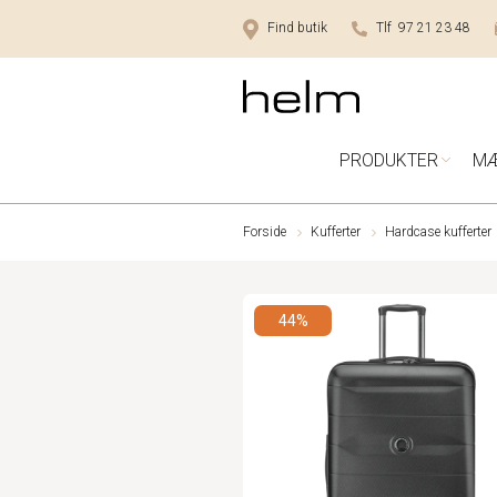
Find butik
Tlf 97 21 23 48
PRODUKTER
M
Forside
Kufferter
Hardcase kufferter
44%