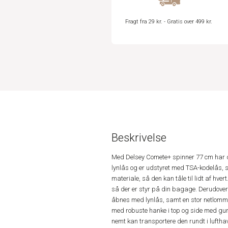
Fragt fra 29 kr. - Gratis over 499 kr.
Beskrivelse
Med Delsey Comete+ spinner 77 cm har du e
lynlås og er udstyret med TSA-kodelås, så
materiale, så den kan tåle til lidt af hv
så der er styr på din bagage. Derudover
åbnes med lynlås, samt en stor netlomme 
med robuste hanke i top og side med gum
nemt kan transportere den rundt i luftha