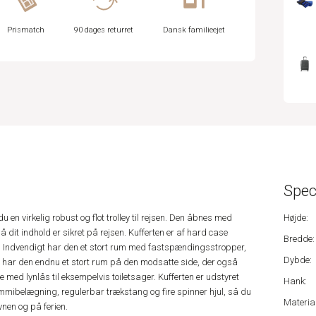
Prismatch
90 dages returret
Dansk familieejet
Spec
n virkelig robust og flot trolley til rejsen. Den åbnes med
Højde:
 dit indhold er sikret på rejsen. Kufferten er af hard case
Bredde:
ert. Indvendigt har den et stort rum med fastspændingsstropper,
Dybde:
 har den endnu et stort rum på den modsatte side, der også
med lynlås til eksempelvis toiletsager. Kufferten er udstyret
Hank:
mibelægning, regulerbar trækstang og fire spinner hjul, så du
Material
vnen og på ferien.