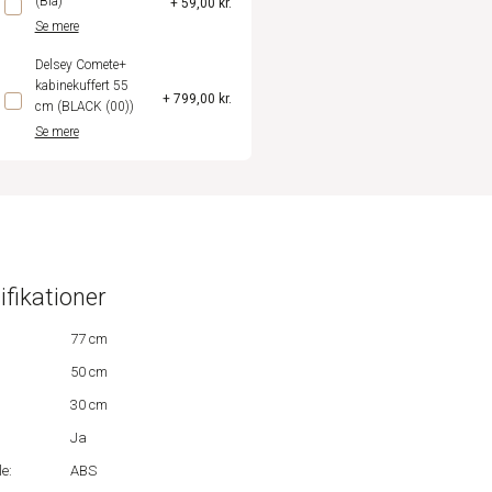
(Blå)
+ 59,00 kr.
Se mere
Delsey Comete+
kabinekuffert 55
+ 799,00 kr.
cm (BLACK (00))
Se mere
ifikationer
77 cm
50 cm
30 cm
Ja
e:
ABS