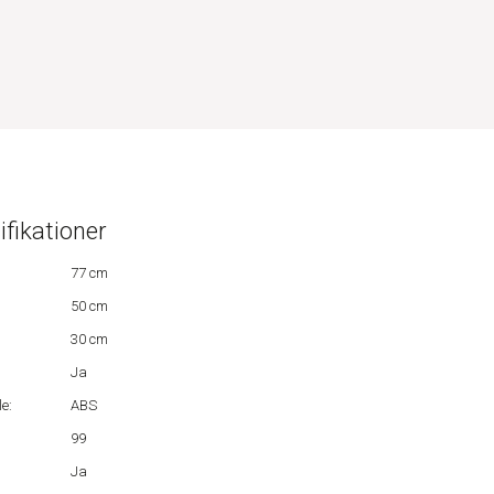
ifikationer
77 cm
50 cm
30 cm
Ja
e:
ABS
99
:
Ja