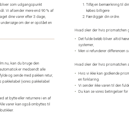
Tilføj en bemærkning til di
e, bliver som udgangspunkt
købes billigere
ål. Vi afsender mere end 90 % af
Færdiggør din ordre.
get dine varer efter 3 dage,
an undersøge om der er opstået en
Hvad sker der hvis prismatchen 
Det fulde beløb bliver altid hæ
systemer,
Men vi refunderer differencen s
elm.nu, kan du bruge den
Hvad sker der hvis prismatchen a
automatisk er medsendt alle
Hvis vi ikke kan godkende pris
dfylde og sende med pakken retur,
en forklaring.
res pakkelabel (vores pakkelabel
Vi sender ikke varen til den ful
Du kan se vores betingelser for
 at bytte eller returnere i en af
Alle varer kan også ombyttes til
butikker.