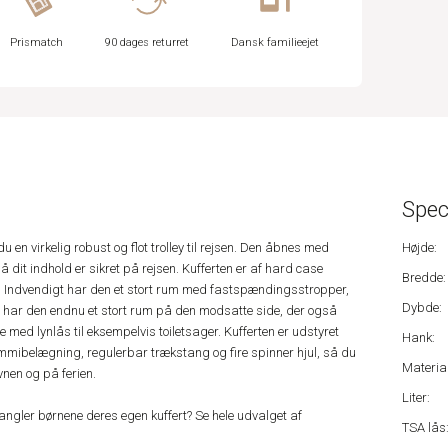
Prismatch
90 dages returret
Dansk familieejet
Spec
n virkelig robust og flot trolley til rejsen. Den åbnes med
Højde:
 dit indhold er sikret på rejsen. Kufferten er af hard case
Bredde:
ert. Indvendigt har den et stort rum med fastspændingsstropper,
Dybde:
 har den endnu et stort rum på den modsatte side, der også
med lynlås til eksempelvis toiletsager. Kufferten er udstyret
Hank:
mibelægning, regulerbar trækstang og fire spinner hjul, så du
Material
vnen og på ferien.
Liter:
mangler børnene deres egen kuffert? Se hele udvalget af
TSA lås