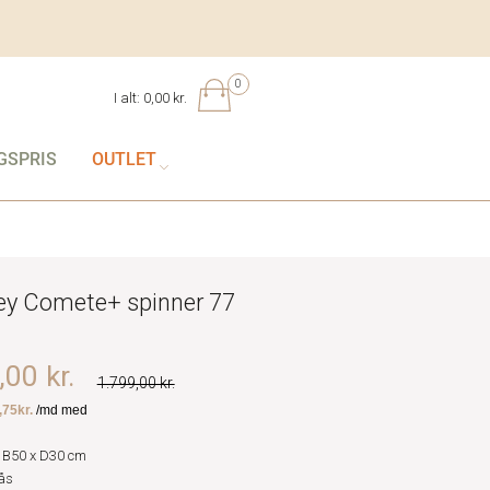
0
I alt:
0,00 kr.
GSPRIS
OUTLET
ey Comete+ spinner 77
00 kr.
1.799,00 kr.
 B50 x D30 cm
ås