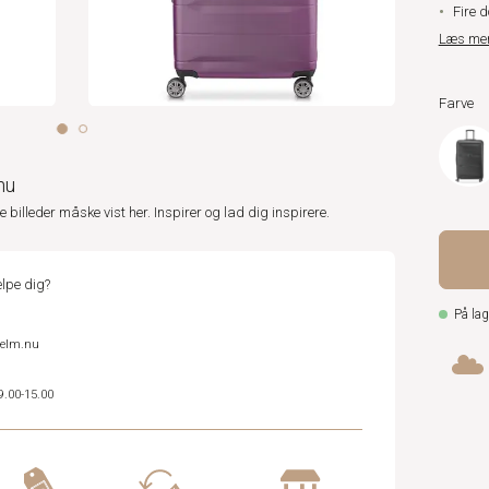
Fire d
Læs me
Farve
nu
ne billeder måske vist her. Inspirer og lad dig inspirere.
lpe dig?
På lag
helm.nu
9.00-15.00