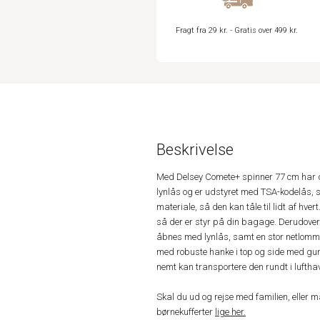
Fragt fra 29 kr. - Gratis over 499 kr.
Beskrivelse
Med Delsey Comete+ spinner 77 cm har du e
lynlås og er udstyret med TSA-kodelås, så
materiale, så den kan tåle til lidt af hv
så der er styr på din bagage. Derudover
åbnes med lynlås, samt en stor netlomme 
med robuste hanke i top og side med gum
nemt kan transportere den rundt i luftha
Skal du ud og rejse med familien, eller 
børnekufferter
lige her.