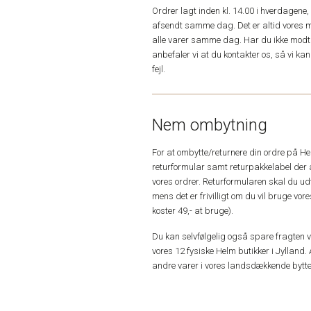
Ordrer lagt inden kl. 14.00 i hverdagen
afsendt samme dag. Det er altid vores m
alle varer samme dag. Har du ikke modta
anbefaler vi at du kontakter os, så vi k
fejl.
Nem ombytning
For at ombytte/returnere din ordre på H
returformular samt returpakkelabel der 
vores ordrer. Returformularen skal du u
mens det er frivilligt om du vil bruge vo
koster 49,- at bruge).
Du kan selvfølgelig også spare fragten ved
vores 12 fysiske Helm butikker i Jylland. 
andre varer i vores landsdækkende bytte