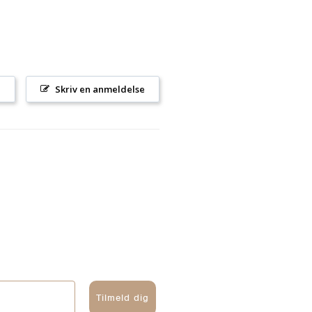
l
Skriv en anmeldelse
Tilmeld dig