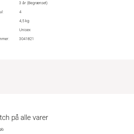
:
3 år (Begrænset)
ul:
4
4,5 kg
Unisex
mmer:
3041821
ch på alle varer
køb