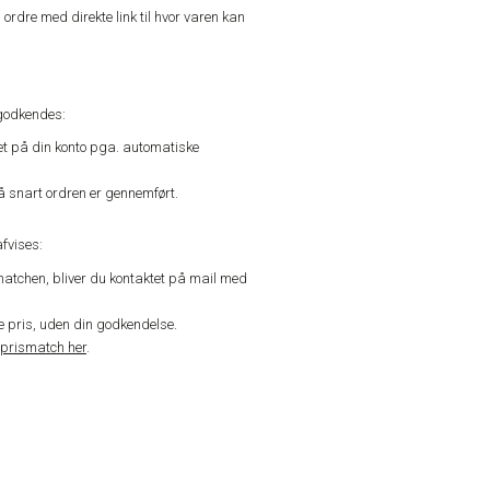
n ordre med direkte link til hvor varen kan
godkendes:
vet på din konto pga. automatiske
å snart ordren er gennemført.
fvises:
matchen, bliver du kontaktet på mail med
de pris, uden din godkendelse.
prismatch her
.