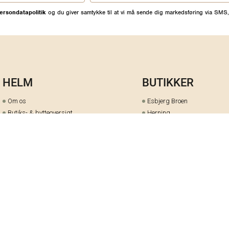
ersondatapolitik
og du giver samtykke til at vi må sende dig markedsføring via SMS,
HELM
BUTIKKER
Om os
Esbjerg Broen
Butiks- & bytteoversigt
Herning
Guides
herningCentret
Ofte stillede spørgsmål
Hjørring
Fortrydelsesret
Holstebro
Fortryd dit køb her
Kolding Storcenter
Åbningstider & events
Ringkøbing
Black Friday
Silkeborg
Ledige stillinger
Skive
Om cookies på helm.nu
Varde
Handelsbetingelser
Vejle