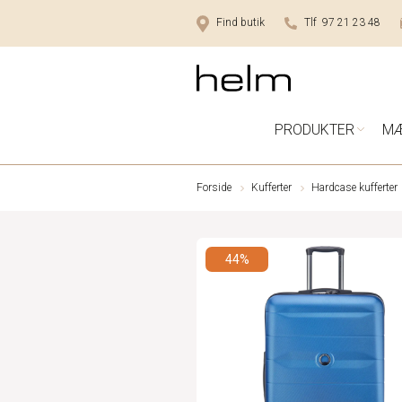
Find butik
Tlf 97 21 23 48
PRODUKTER
M
Forside
Kufferter
Hardcase kufferter
44%