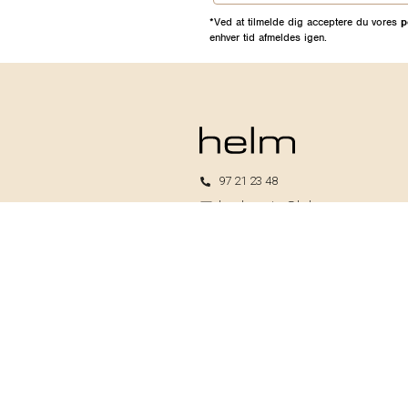
*Ved at tilmelde dig acceptere du vores
p
enhver tid afmeldes igen.
97 21 23 48
kundeservice@helm.nu
Mandag-fredag: 9.00-15.00
Helm I/S
CVR: 33739370