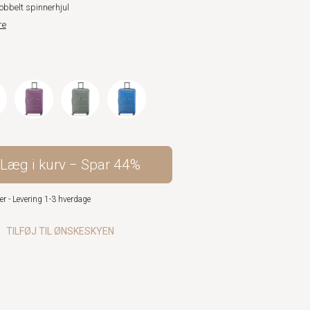
obbelt spinnerhjul
re
Læg i kurv
Spar
44%
er - Levering 1-3 hverdage
TILFØJ TIL ØNSKESKYEN