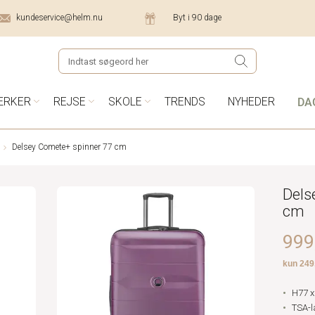
kundeservice@helm.nu
Byt i 90 dage
DA
ÆRKER
REJSE
SKOLE
TRENDS
NYHEDER
Delsey Comete+ spinner 77 cm
Dels
cm
999,
H77 x
TSA-l