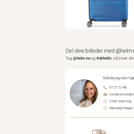
Del dine billeder med @helm.
@helm.nu
#okhelm
Tag
og
, så bliver di
Måske jeg kan hjæ
97 21 23 48
kundeservice@
Chat med mig
Mandag-fredag: 