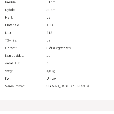
Bredde:
51 cm
Dybde:
30 cm
Hank:
Ja
Materiale:
ABS
Liter:
112
TSA lås:
Ja
Garanti:
3 år (Begrænset)
Kan udvides:
Ja
Antal Hjul:
4
Vægt:
4,6 kg
Køn:
Unisex
Varenummer:
3866821_SAGE GREEN (33T9)