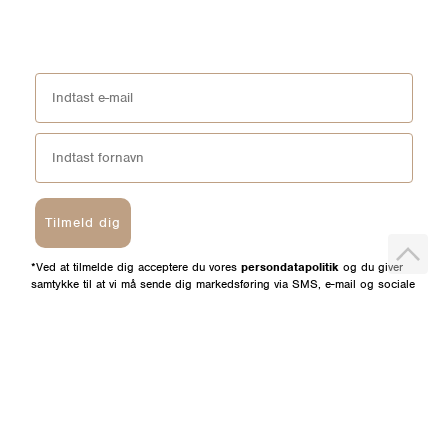
Tilmeld dig
*Ved at tilmelde dig acceptere du vores
persondatapolitik
og du giver
samtykke til at vi må sende dig markedsføring via SMS, e-mail og sociale
media. Du kan til enhver tid afmeldes igen.
HELM
BUTIKKER
Om os
Esbjerg Broen