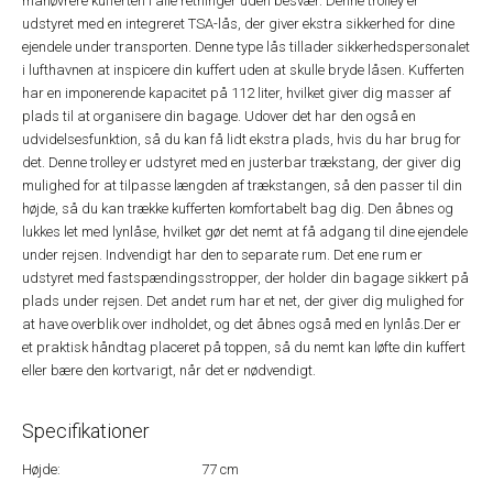
manøvrere kufferten i alle retninger uden besvær. Denne trolley er
udstyret med en integreret TSA-lås, der giver ekstra sikkerhed for dine
ejendele under transporten. Denne type lås tillader sikkerhedspersonalet
i lufthavnen at inspicere din kuffert uden at skulle bryde låsen. Kufferten
har en imponerende kapacitet på 112 liter, hvilket giver dig masser af
plads til at organisere din bagage. Udover det har den også en
udvidelsesfunktion, så du kan få lidt ekstra plads, hvis du har brug for
det. Denne trolley er udstyret med en justerbar trækstang, der giver dig
mulighed for at tilpasse længden af trækstangen, så den passer til din
højde, så du kan trække kufferten komfortabelt bag dig. Den åbnes og
lukkes let med lynlåse, hvilket gør det nemt at få adgang til dine ejendele
under rejsen. Indvendigt har den to separate rum. Det ene rum er
udstyret med fastspændingsstropper, der holder din bagage sikkert på
plads under rejsen. Det andet rum har et net, der giver dig mulighed for
at have overblik over indholdet, og det åbnes også med en lynlås.Der er
et praktisk håndtag placeret på toppen, så du nemt kan løfte din kuffert
eller bære den kortvarigt, når det er nødvendigt.
Specifikationer
Højde:
77 cm