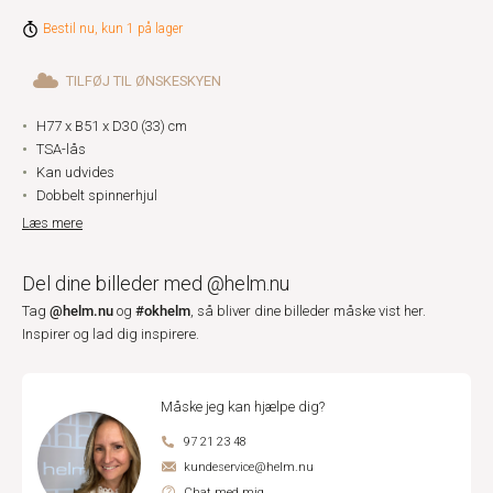
Bestil nu, kun 1 på lager
TILFØJ TIL ØNSKESKYEN
H77 x B51 x D30 (33) cm
TSA-lås
Kan udvides
Dobbelt spinnerhjul
Læs mere
Del dine billeder med @helm.nu
@helm.nu
#okhelm
Tag
og
, så bliver dine billeder måske vist her.
Inspirer og lad dig inspirere.
Måske jeg kan hjælpe dig?
97 21 23 48
kundeservice@helm.nu
Chat med mig