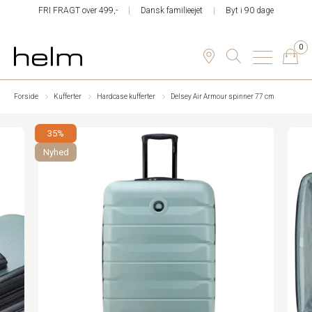
FRI FRAGT over 499,-
Dansk familieejet
Byt i 90 dage
0
Forside
Kufferter
Hardcase kufferter
Delsey Air Armour spinner 77 cm
35%
Nyhed