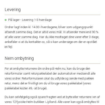
Levering
På lager - Levering 1-3 hverdage
Ordrer lagt inden kl. 14.00 i hverdagene, bliver som udgangspunkt
afsendt samme dag. Det er altid vores mål. Vi afsender mere end 90 %
af alle varer samme dag. Har du ikke modtaget dine varer efter 3 dage,
anbefaler vi at du kontakter os, så vi kan undersøge om der er opstået
en fejl.
Nem ombytning
For at ombytte/returnere din ordre på Helm.nu, kan du bruge den
returformular samt returpakkelabel der automatisk er medsendt alle
vores ordrer. Returformularen skal du udfylde og sende med pakken
retur, mens det er frivilligt om du vil bruge vores pakkelabel (vores
pakkelabel koster 49,- at bruge).
Du kan selvfølgelig også spare fragten ved at bytte eller returnere i en af
vores 12 fysiske Helm butikker i Jylland. Alle varer kan også ombyttes til