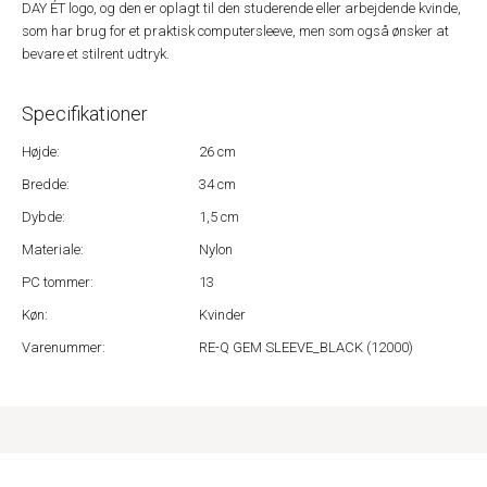
DAY ÉT logo, og den er oplagt til den studerende eller arbejdende kvinde,
som har brug for et praktisk computersleeve, men som også ønsker at
bevare et stilrent udtryk.
Specifikationer
Højde:
26 cm
Bredde:
34 cm
Dybde:
1,5 cm
Materiale:
Nylon
PC tommer:
13
Køn:
Kvinder
Varenummer:
RE-Q GEM SLEEVE_BLACK (12000)