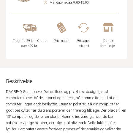
Mandag-fredag: 9.00-15.00
Fragt fra 29 kr. - Gratis
Prismatch
90 dages
Dansk
over 499 kr.
returret
familieejet
Beskrivelse
DAY RE-Q Gem sleeve. Det quiltede og praktiske design gør at
computersleevet både er pænt og stilrent, på samme tid med at din
computer ligger godt beskyttet. Etuiet er polstret, så din computer er
godt beskyttet når du transporterer den frem og tilbage. Der plads til en
13” computer, og der er en stor stiklomme indvendigt, hvor du kan
opbevare vigtige papirer, der ikke skal blive væk. Dette lukkes af en
lynlås. Computersleevets forsiden prydes af det smukke og velkendte