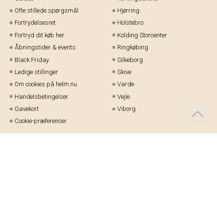
Ofte stillede spørgsmål
Hjørring
Fortrydelsesret
Holstebro
Fortryd dit køb her
Kolding Storcenter
Åbningstider & events
Ringkøbing
Black Friday
Silkeborg
Ledige stillinger
Skive
Om cookies på helm.nu
Varde
Handelsbetingelser
Vejle
Gavekort
Viborg
Cookie-præferencer
Telefon:
97 21 23 48
Email:
kundeservice@helm.nu
Mandag-fredag: 9.00-15.00