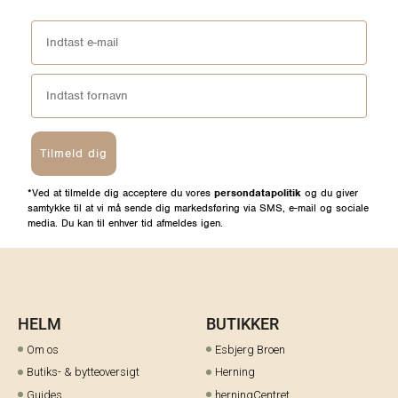
Tilmeld dig
*Ved at tilmelde dig acceptere du vores
persondatapolitik
og du giver
samtykke til at vi må sende dig markedsføring via SMS, e-mail og sociale
media. Du kan til enhver tid afmeldes igen.
HELM
BUTIKKER
Om os
Esbjerg Broen
Butiks- & bytteoversigt
Herning
Guides
herningCentret