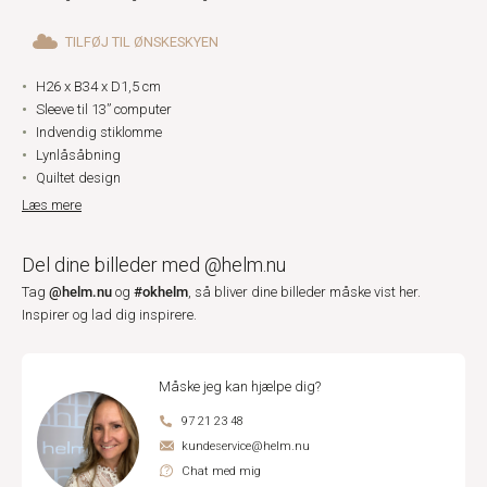
TILFØJ TIL ØNSKESKYEN
H26 x B34 x D1,5 cm
Sleeve til 13” computer
Indvendig stiklomme
Lynlåsåbning
Quiltet design
Læs mere
Del dine billeder med @helm.nu
@helm.nu
#okhelm
Tag
og
, så bliver dine billeder måske vist her.
Inspirer og lad dig inspirere.
Måske jeg kan hjælpe dig?
97 21 23 48
kundeservice@helm.nu
Chat med mig