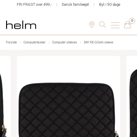
FRI FRAGT over 499,-
Dansk familieejet
Byt i 90 dage
0
Forside
Computertasker
Computer sleeves
DAY RE-Q Gem sleeve