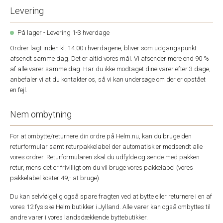
Levering
På lager - Levering 1-3 hverdage
Ordrer lagt inden kl. 14.00 i hverdagene, bliver som udgangspunkt
afsendt samme dag. Det er altid vores mål. Vi afsender mere end 90 %
af alle varer samme dag. Har du ikke modtaget dine varer efter 3 dage,
anbefaler vi at du kontakter os, så vi kan undersøge om der er opstået
en fejl.
Nem ombytning
For at ombytte/returnere din ordre på Helm.nu, kan du bruge den
returformular samt returpakkelabel der automatisk er medsendt alle
vores ordrer. Returformularen skal du udfylde og sende med pakken
retur, mens det er frivilligt om du vil bruge vores pakkelabel (vores
pakkelabel koster 49,- at bruge).
Du kan selvfølgelig også spare fragten ved at bytte eller returnere i en af
vores 12 fysiske Helm butikker i Jylland. Alle varer kan også ombyttes til
andre varer i vores landsdækkende byttebutikker.